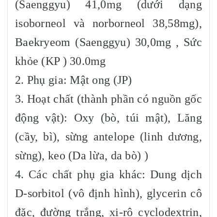
(Saenggyu) 41,0mg (dưới dạng
isoborneol và norborneol 38,58mg),
Baekryeom (Saenggyu) 30,0mg , Sức
khỏe (KP ) 30.0mg
2. Phụ gia: Mật ong (JP)
3. Hoạt chất (thành phần có nguồn gốc
động vật): Oxy (bò, túi mật), Lăng
(cầy, bì), sừng antelope (linh dương,
sừng), keo (Da lừa, da bò) )
4. Các chất phụ gia khác: Dung dịch
D-sorbitol (vô định hình), glycerin cô
đặc, đường trắng, xi-rô cyclodextrin,