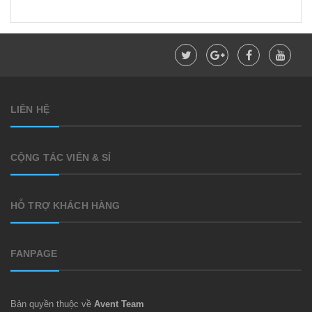
LIÊN HỆ
CỘNG TÁC VIÊN & SỈ
HỖ TRỢ KHÁCH HÀNG
FANPAGE
Bản quyền thuộc về
Avent Team