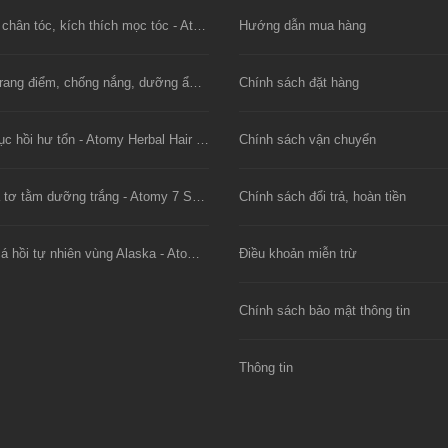
Xịt dưỡng chân tóc, kích thích mọc tóc - Atomy Saengmodan Hair Tonic
Hướng dẫn mua hàng
Kem nền trang điểm, chống nắng, dưỡng ẩm - BB Cream SPF30 PA++
Chính sách đặt hàng
Dầu xả phục hồi hư tổn - Atomy Herbal Hair Conditioner
Chính sách vận chuyển
Mặt nạ lụa tơ tằm dưỡng trắng - Atomy 7 Solutions Gel Mask
Chính sách đổi trả, hoàn tiền
Viên dầu cá hồi tự nhiên vùng Alaska - Atomy Alaska E-Omega 3
Điều khoản miễn trừ
Chính sách bảo mật thông tin
Thông tin