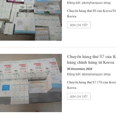
Đăng bởi: atomyhanquoc shop
𝐂𝐡𝐮𝐲𝐞̂́𝐧 𝐡𝐚̀𝐧𝐠 𝐭𝐡𝐮̛́ 88 𝐜𝐮̉𝐚 𝐊𝐨𝐫𝐞𝐚𝐓𝐢
𝐊𝐨𝐫𝐞𝐚
XEM CHI TIẾT
𝐂𝐡𝐮𝐲𝐞̂́𝐧 𝐡𝐚̀𝐧𝐠 𝐭𝐡𝐮̛́ 87 𝐜𝐮̉𝐚 
𝐡𝐚̀𝐧𝐠 𝐜𝐡𝐢́𝐧𝐡 𝐡𝐚̃𝐧𝐠 𝐭𝐮̛̀ 𝐊𝐨𝐫𝐞𝐚
30 December, 2024
Đăng bởi: atomyhanquoc shop
𝐂𝐡𝐮𝐲𝐞̂́𝐧 𝐡𝐚̀𝐧𝐠 𝐭𝐡𝐮̛́ 87 (79) 𝐜𝐮̉𝐚 𝐊𝐨𝐫𝐞
D
UNG DỊCH LÀM LÀNH VIÊM LOÉT NIÊM MẠC DẠ DÀY, GIẢM ĐAU DẠ DÀY, DỨT ĐIỂM Ợ CHUA CHIẾT XUẤT NỤ HOA KIM NGÂN VỚI MẬT ONG (20ML X 30 GÓI) - ATOMY STOMACH HEALTH DAILY CARE - 애터미 위건강 데일리 케어 - ЕЖЕДНЕВНЫЙ УХОД ЗА ЗДОРОВЬЕМ ЖЕЛУДКА ATOMY
𝐊𝐨𝐫𝐞𝐚
.000₫
1.125.000₫
XEM CHI TIẾT