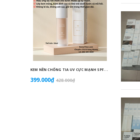
K
EM NỀN CHỐNG TIA UV CỰC MẠNH SPF50+ PA++++, BÁM DÍNH CAO, KHÔNG VÓN CỤC, DƯỠNG ẨM VÀ DƯỠNG TRẮNG DA HOÀN HẢO NO.23 (MÀU BEIGE) - ATOMY BB ABSOLUTE 23 - 애터미 앱솔루트 BB - АТОМИ АБСОЛЮТ BB №23
399.000₫
855.0
428.000₫