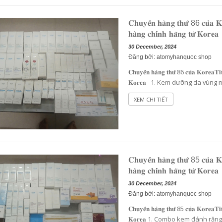
𝐂𝐡𝐮𝐲𝐞̂́𝐧 𝐡𝐚̀𝐧𝐠 𝐭𝐡𝐮̛́ 86 𝐜𝐮̉𝐚 
𝐡𝐚̀𝐧𝐠 𝐜𝐡𝐢́𝐧𝐡 𝐡𝐚̃𝐧𝐠 𝐭𝐮̛̀ 𝐊𝐨𝐫𝐞𝐚
30 December, 2024
Đăng bởi: atomyhanquoc shop
𝐂𝐡𝐮𝐲𝐞̂́𝐧 𝐡𝐚̀𝐧𝐠 𝐭𝐡𝐮̛́ 86 𝐜𝐮̉𝐚 𝐊𝐨𝐫𝐞𝐚𝐓𝐢
𝐊𝐨𝐫𝐞𝐚 1. Kem dưỡng da vùng mắt set 5 the fame 2. S
cho bé 4. Combo Sữa rửa m...
XEM CHI TIẾT
V
ITAMIN C TRÁI CÂY TƯƠI HÀM LƯỢNG CAO 2.000 MG CHỐNG OXY HOÁ BẢO VỆ TẾ BÀO, TĂNG HẤP THU SẮT, TĂNG SỨC ĐỀ KHÁNG, NGĂN NGỪA CẢM CÚM, GIÚP TỔNG HỢP COLLAGEN LÀM ĐẸP DA - ATOMY VITA MEGA COLOR VITAMIN C - 2.000MG - 애터미 비타메가컬러 비타민C - 2.000MG - АТОМИ ВИТА МЕГАКОЛОР ВИТАМИН С – 2000 МГ
00₫
1.019.000₫
𝐂𝐡𝐮𝐲𝐞̂́𝐧 𝐡𝐚̀𝐧𝐠 𝐭𝐡𝐮̛́ 85 𝐜𝐮̉𝐚 
𝐡𝐚̀𝐧𝐠 𝐜𝐡𝐢́𝐧𝐡 𝐡𝐚̃𝐧𝐠 𝐭𝐮̛̀ 𝐊𝐨𝐫𝐞𝐚
30 December, 2024
Đăng bởi: atomyhanquoc shop
𝐂𝐡𝐮𝐲𝐞̂́𝐧 𝐡𝐚̀𝐧𝐠 𝐭𝐡𝐮̛́ 85 𝐜𝐮̉𝐚 𝐊𝐨𝐫𝐞𝐚𝐓𝐢
𝐊𝐨𝐫𝐞𝐚 1. Combo kem đánh răng chống ê buốt 2. Bột sắt tạo 