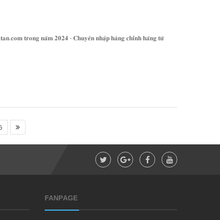
𝐚𝐧.𝐜𝐨𝐦 𝐭𝐫𝐨𝐧𝐠 𝐧𝐚̆𝐦 𝟐𝟎𝟐𝟒 - 𝐂𝐡𝐮𝐲𝐞̂𝐧 𝐧𝐡𝐚̣̂𝐩 𝐡𝐚̀𝐧𝐠 𝐜𝐡𝐢́𝐧𝐡 𝐡𝐚̃𝐧𝐠 𝐭𝐮̛̀
5
FANPAGE