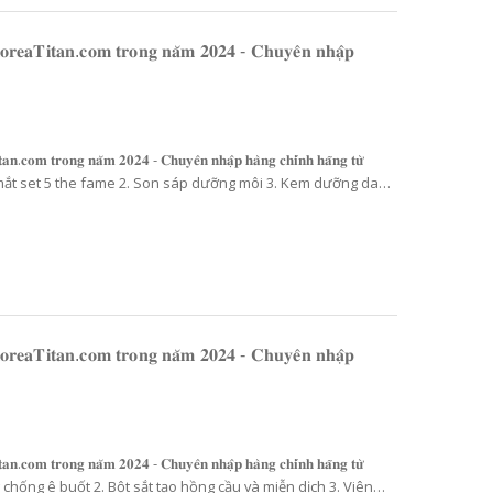
𝐨𝐫𝐞𝐚𝐓𝐢𝐭𝐚𝐧.𝐜𝐨𝐦 𝐭𝐫𝐨𝐧𝐠 𝐧𝐚̆𝐦 𝟐𝟎𝟐𝟒 - 𝐂𝐡𝐮𝐲𝐞̂𝐧 𝐧𝐡𝐚̣̂𝐩
𝐚𝐧.𝐜𝐨𝐦 𝐭𝐫𝐨𝐧𝐠 𝐧𝐚̆𝐦 𝟐𝟎𝟐𝟒 - 𝐂𝐡𝐮𝐲𝐞̂𝐧 𝐧𝐡𝐚̣̂𝐩 𝐡𝐚̀𝐧𝐠 𝐜𝐡𝐢́𝐧𝐡 𝐡𝐚̃𝐧𝐠 𝐭𝐮̛̀
on sáp dưỡng môi 3. Kem dưỡng da
C
OLLAGEN CHIẾT XUẤT TỪ CÁ CÓ TRỌNG LƯỢNG PHÂN TỬ THẤP 512DA RẤT DỄ HẤP THU GIÚP ĐẸP DA SẢN PHẨM UỐNG ĐẸP DA, NGĂN NGỪA LÃO HOÁ DA (25ML X 14 ỐNG) - ATOMY INNER COLLAGEN - 애터미 이너콜라겐 - АТОМИ ВНУТРЕННИЙ КОЛЛАГЕН
N
ƯỚC TẨY TRANG LÀM SẠCH SÂU VÀ CẤP ẨM DỊU NHẸ CHO TẤT CẢ CÁC LOẠI DA KHÔNG GÂY DỊ ỨNG NGAY CẢ DA MẪN CẢM 300ML- ATOMY MILD CLEANSING WATER - 애터미 마일드 클렌징 워터 - АТОМИ МАЙЛД КЛЕНЗИНГ
369.000₫
99.0
398.000₫
𝐨𝐫𝐞𝐚𝐓𝐢𝐭𝐚𝐧.𝐜𝐨𝐦 𝐭𝐫𝐨𝐧𝐠 𝐧𝐚̆𝐦 𝟐𝟎𝟐𝟒 - 𝐂𝐡𝐮𝐲𝐞̂𝐧 𝐧𝐡𝐚̣̂𝐩
𝐚𝐧.𝐜𝐨𝐦 𝐭𝐫𝐨𝐧𝐠 𝐧𝐚̆𝐦 𝟐𝟎𝟐𝟒 - 𝐂𝐡𝐮𝐲𝐞̂𝐧 𝐧𝐡𝐚̣̂𝐩 𝐡𝐚̀𝐧𝐠 𝐜𝐡𝐢́𝐧𝐡 𝐡𝐚̃𝐧𝐠 𝐭𝐮̛̀
hồng cầu và miễn dịch 3. Viên