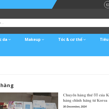
c da
Makeup
Tóc & cơ thể
Tiêu
 hàng
𝐂𝐡𝐮𝐲𝐞̂́𝐧 𝐡𝐚̀𝐧𝐠 𝐭𝐡𝐮̛́ 88 𝐜𝐮̉𝐚 𝐊𝐨𝐫𝐞𝐚𝐓𝐢𝐭𝐚𝐧.𝐜𝐨𝐦 𝐭𝐫𝐨𝐧𝐠 𝐧𝐚̆𝐦 𝟐𝟎𝟐𝟒 - 𝐂𝐡𝐮𝐲𝐞̂𝐧 𝐧𝐡𝐚̣̂𝐩
𝐡𝐚̀𝐧𝐠 𝐜𝐡𝐢́𝐧𝐡 𝐡𝐚̃𝐧𝐠 𝐭𝐮̛̀ 𝐊𝐨𝐫𝐞𝐚
30 December, 2024