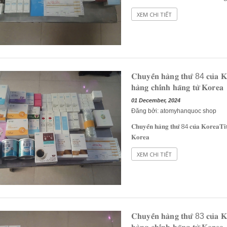
Canxi 3 tác động tảo đỏ 4...
XEM CHI TIẾT
𝐂𝐡𝐮𝐲𝐞̂́𝐧 𝐡𝐚̀𝐧𝐠 𝐭𝐡𝐮̛́ 84 𝐜𝐮̉𝐚 
𝐡𝐚̀𝐧𝐠 𝐜𝐡𝐢́𝐧𝐡 𝐡𝐚̃𝐧𝐠 𝐭𝐮̛̀ 𝐊𝐨𝐫𝐞𝐚
01 December, 2024
Đăng bởi: atomyhanquoc shop
𝐂𝐡𝐮𝐲𝐞̂́𝐧 𝐡𝐚̀𝐧𝐠 𝐭𝐡𝐮̛́ 84 𝐜𝐮̉𝐚 𝐊𝐨𝐫𝐞𝐚𝐓𝐢
𝐊𝐨𝐫𝐞𝐚
XEM CHI TIẾT
𝐂𝐡𝐮𝐲𝐞̂́𝐧 𝐡𝐚̀𝐧𝐠 𝐭𝐡𝐮̛́ 83 𝐜𝐮̉𝐚 𝐊𝐨𝐫𝐞𝐚𝐓𝐢𝐭𝐚𝐧.𝐜𝐨𝐦 𝐭𝐫𝐨𝐧𝐠 𝐧𝐚̆𝐦 𝟐𝟎𝟐𝟒 - 𝐂𝐡𝐮𝐲𝐞̂𝐧 𝐧𝐡𝐚̣̂𝐩