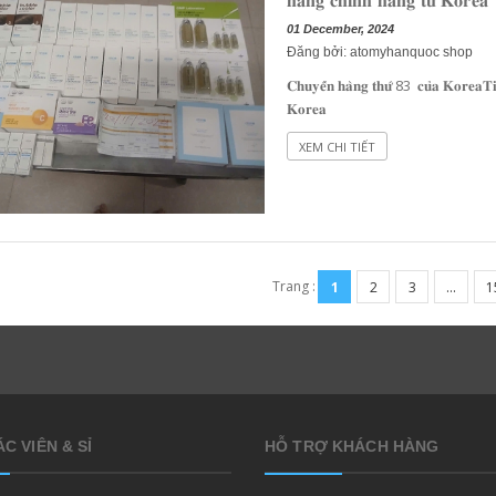
𝐡𝐚̀𝐧𝐠 𝐜𝐡𝐢́𝐧𝐡 𝐡𝐚̃𝐧𝐠 𝐭𝐮̛̀ 𝐊𝐨𝐫𝐞𝐚
01 December, 2024
Đăng bởi: atomyhanquoc shop
𝐂𝐡𝐮𝐲𝐞̂́𝐧 𝐡𝐚̀𝐧𝐠 𝐭𝐡𝐮̛́ 83 𝐜𝐮̉𝐚 𝐊𝐨𝐫𝐞𝐚𝐓𝐢
𝐊𝐨𝐫𝐞𝐚
XEM CHI TIẾT
Trang :
1
2
3
...
1
C VIÊN & SỈ
HỖ TRỢ KHÁCH HÀNG