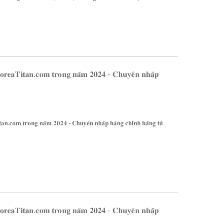
𝐨𝐫𝐞𝐚𝐓𝐢𝐭𝐚𝐧.𝐜𝐨𝐦 𝐭𝐫𝐨𝐧𝐠 𝐧𝐚̆𝐦 𝟐𝟎𝟐𝟒 - 𝐂𝐡𝐮𝐲𝐞̂𝐧 𝐧𝐡𝐚̣̂𝐩
𝐚𝐧.𝐜𝐨𝐦 𝐭𝐫𝐨𝐧𝐠 𝐧𝐚̆𝐦 𝟐𝟎𝟐𝟒 - 𝐂𝐡𝐮𝐲𝐞̂𝐧 𝐧𝐡𝐚̣̂𝐩 𝐡𝐚̀𝐧𝐠 𝐜𝐡𝐢́𝐧𝐡 𝐡𝐚̃𝐧𝐠 𝐭𝐮̛̀