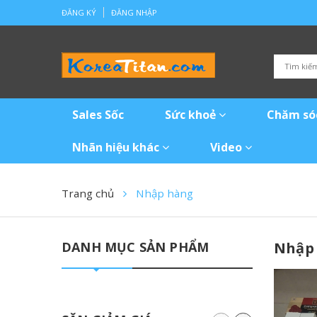
ĐĂNG KÝ
ĐĂNG NHẬP
Sales Sốc
Sức khoẻ
Chăm só
Nhãn hiệu khác
Video
Trang chủ
Nhập hàng
DANH MỤC SẢN PHẨM
Nhập