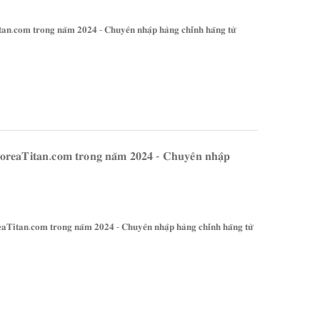
𝐚𝐧.𝐜𝐨𝐦 𝐭𝐫𝐨𝐧𝐠 𝐧𝐚̆𝐦 𝟐𝟎𝟐𝟒 - 𝐂𝐡𝐮𝐲𝐞̂𝐧 𝐧𝐡𝐚̣̂𝐩 𝐡𝐚̀𝐧𝐠 𝐜𝐡𝐢́𝐧𝐡 𝐡𝐚̃𝐧𝐠 𝐭𝐮̛̀
𝐨𝐫𝐞𝐚𝐓𝐢𝐭𝐚𝐧.𝐜𝐨𝐦 𝐭𝐫𝐨𝐧𝐠 𝐧𝐚̆𝐦 𝟐𝟎𝟐𝟒 - 𝐂𝐡𝐮𝐲𝐞̂𝐧 𝐧𝐡𝐚̣̂𝐩
𝐓𝐢𝐭𝐚𝐧.𝐜𝐨𝐦 𝐭𝐫𝐨𝐧𝐠 𝐧𝐚̆𝐦 𝟐𝟎𝟐𝟒 - 𝐂𝐡𝐮𝐲𝐞̂𝐧 𝐧𝐡𝐚̣̂𝐩 𝐡𝐚̀𝐧𝐠 𝐜𝐡𝐢́𝐧𝐡 𝐡𝐚̃𝐧𝐠 𝐭𝐮̛̀
V
IÊN PHỤ KHOA GIÚP CÂN BẰNG VI SINH ÂM ĐẠO, TĂNG VI KHUẨN CÓ LỢI, DIỆT VI KHUẨN GÂY BỆNH VIÊM NHIỄM, NẤM, MÙI HÔI VÀ NGĂN NGỪA TÁI PHÁT (250MG X 45 VIÊN) - ATOMY WINNER BALANCE - 애터미 위너 밸런스 - ПОБЕДИТЕЛЬ БАЛАНСА ATOMY
VIÊN UỐNG TĂNG CƯỜNG SINH LỰC, CẢI THIỆN NỘI TIẾT TỐ CHO NAM, CHỨA OCTACOSANOL TĂNG SỨC BỀN, CẢI THIỆN TUYẾN TIỀN LIỆT, TIỂU ĐÊM, TIỂU KHÓ (500MG X 90 VIÊN) - ATOMY SAW PALMETTO - 애터미 쏘팔메토 - АТОМИ СО ПАЛЬМЕТТО
889.000₫
419.