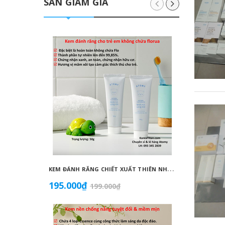
SĂN GIẢM GIÁ
K
EM ĐÁNH RĂNG CHIẾT XUẤT THIÊN NHIÊN KHÔNG CHỨA FLORUA AN TOÀN DÀNH CHO TRẺ EM ( 50G) - ATOMY KID NATURAL TOOTHPASTE (NON FLUORIDE) - 애터미 키즈 내추럴 치약 - НАТУРАЛЬНАЯ ДЕТСКАЯ ЗУБНАЯ ПАСТА ATOMY
195.000₫
1.099
199.000₫