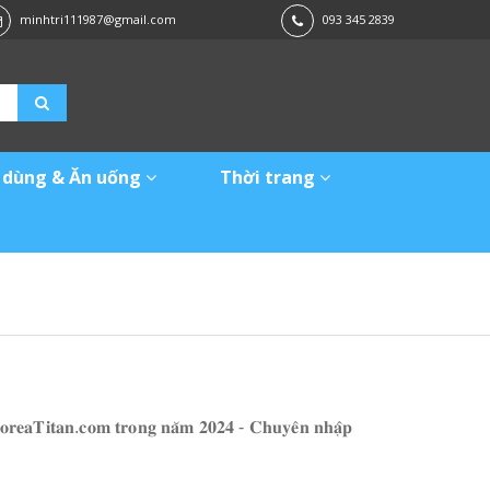
minhtri111987@gmail.com
093 345 2839
 dùng & Ăn uống
Thời trang