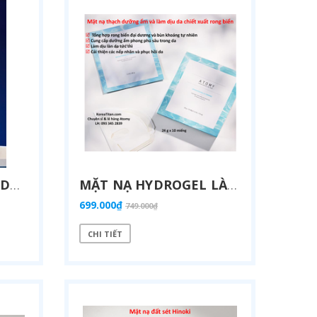
TINH CHẤT DƯỠNG DA CHỨA TẤT CẢ TRONG MỘT GIÚP LÀM TRẮNG VÀ CẢI THIỆN NẾP NHĂN CHUYÊN SÂU ĐẶC BIỆT DÀNH RIÊNG CHO NAM(80 ML) - ATOMY HOMME INTENSIVE ALL-IN-ONE - 애터미 옴므 인텐시브 올인원 - МНОГОФУНКЦИОНАЛЬНОЕ УСТРОЙСТВО ATOMY HOMME INTENSIVE
MẶT NẠ HYDROGEL LÀM TRẮNG DA VÀ TĂNG ĐỘ ĐÀN HỒI CỰC NHANH VÀO DA, CHỨA TINH CHẤT DƯỠNG DA GIÀU SỨC SỐNG TỪ BIỂN SÂU (10 CÁI) ATOMY MARINE AMPOULE GEL MASK WHITENING ELASTICITY - 애터미 마린앰플 아이패치 - ПОВЯЗКА НА ГЛАЗ ATOMY MARINE AMPOULE
699.000₫
749.000₫
CHI TIẾT