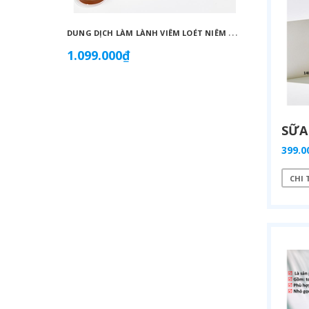
D
UNG DỊCH LÀM LÀNH VIÊM LOÉT NIÊM MẠC DẠ DÀY, GIẢM ĐAU DẠ DÀY, DỨT ĐIỂM Ợ CHUA CHIẾT XUẤT NỤ HOA KIM NGÂN VỚI MẬT ONG (20ML X 30 GÓI) - ATOMY STOMACH HEALTH DAILY CARE - 애터미 위건강 데일리 케어 - ЕЖЕДНЕВНЫЙ УХОД ЗА ЗДОРОВЬЕМ ЖЕЛУДКА ATOMY
1.099.000₫
1.019
399.0
CHI 