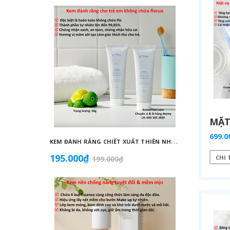
699.0
K
EM ĐÁNH RĂNG CHIẾT XUẤT THIÊN NHIÊN KHÔNG CHỨA FLORUA AN TOÀN DÀNH CHO TRẺ EM ( 50G) - ATOMY KID NATURAL TOOTHPASTE (NON FLUORIDE) - 애터미 키즈 내추럴 치약 - НАТУРАЛЬНАЯ ДЕТСКАЯ ЗУБНАЯ ПАСТА ATOMY
195.000₫
855.0
CHI 
199.000₫