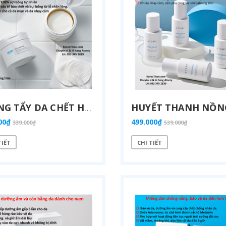
V
IÊN PHỤ KHOA GIÚP CÂN BẰNG VI SINH ÂM ĐẠO, TĂNG VI KHUẨN CÓ LỢI, DIỆT VI KHUẨN GÂY BỆNH VIÊM NHIỄM, NẤM, MÙI HÔI VÀ NGĂN NGỪA TÁI PHÁT (250MG X 45 VIÊN) - ATOMY WINNER BALANCE - 애터미 위너 밸런스 - ПОБЕДИТЕЛЬ БАЛАНСА ATOMY
.000₫
369.000₫
398.000₫
MIẾNG TẨY DA CHẾT HOÀN HẢO GIÚP LOẠI BỎ TẾ BÀO CHẾT VÀ CẤP ẨM CHO DA CÙNG LÚC CHỨA 4 THÀNH PHẦN 4 AHA+BHA+PHA+LHA (40 MIẾNG) - ATOMY PEELING PAID - 애터미 필링패드 리필 - АТОМИ ПИЛИНГ ПЭДЫ
00₫
499.000₫
339.000₫
539.000₫
TIẾT
CHI TIẾT