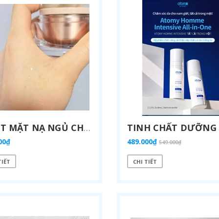
RUỘT MẶT NẠ NGỦ CHỨA TINH CHẤT VÀNG 24K CHỐNG LÃO HÓA, TRẮNG SÁNG DA - ATOMY ABSOLUTE GOLD NIGHT MASK 50ML - 앱솔루트 24K 골드 나이트 마스크' - АТОМИ АБСОЛЮТ НОЧНАЯ МАСКА 24К ЗОЛОТО
00₫
489.000₫
549.000₫
TIẾT
CHI TIẾT