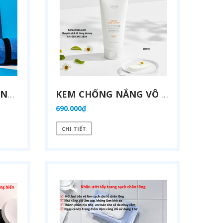
S
ON LÌ NHIỀU DƯỠNG 3 TONE MÀU, VỚI MÀU SẮC CHÂN THẬT KHÔNG CÓ ĐỘ BÓNG LÊN MÀU SỐNG ĐỘNG THỂ HIỆN SỰ TINH TẾ VÀ MẠNH MẼ - ATOMY ADELICA LIP ROUGE MATTE - 아델리카 립루즈 매트 - АДЕЛИКА ЛИПРУЖЕ МАТ
C
AO HỒNG SÂM GORYEO 6 NĂM TUỔI - GORYEO RED GINSENG TABLET 365 (4 LỌ)
1.198.000₫
350.
1.468.000₫
MIẾNG DÁN CHỐNG NẮNG MẠNH MẼ ĐẾN 98,9% BẢO VỆ VÙNG DA GÒ MÁ DỄ BỊ TỔN THƯƠNG NHẤT, KẾT HỢP CHỨA CHẤT LÀM TRẮNG VÀ GIẢM NẾP NHĂN CÙNG LÚC BÊN TRONG PHÙ HỢP KHI CHƠI THỂ THAO VÀ HOẠT ĐỘNG NGOÀI TRỜI THƯỜNG XUYÊN (10 MIẾNG) - ATOMY OUTDOOR PATCH - 애터미 아웃도어 패치 - ПАТЧ ATOMY OUTDOOR
KEM CHỐNG NẮNG VÔ CƠ BẢO VỆ SUỐT 12H CHO DA MẶT & BODY, AN TOÀN DA NHẠY CẢM CẢ NGƯỜI LỚN VÀ TRẺ EM SPF50+ PA++++ 180ML - ATOMY FRESH SUN LOTION - 애터미 프레쉬 선로션 -АТОМИ ФРЕШ СОЛНЦЕЗАЩИТНЫЙ ЛОСЬОН
690.000₫
CHI TIẾT