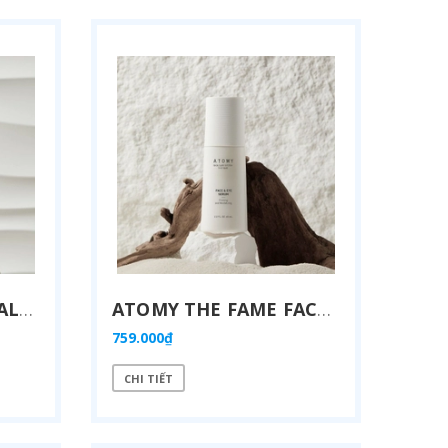
ATOMY THE FAME BALANCING LOTION - 애터미 더페임 밸런싱 로션 - ЛОСЬОН ДЛЯ БАЛАНСА ATOMY THE FAME
ATOMY THE FAME FACE & EYE SERUM - 애터미 더페임 페이스 앤 아이 세럼 - ATOMY THE FAME СЫВОРОТКА ДЛЯ ЛИЦА И ГЛАЗ
759.000₫
CHI TIẾT