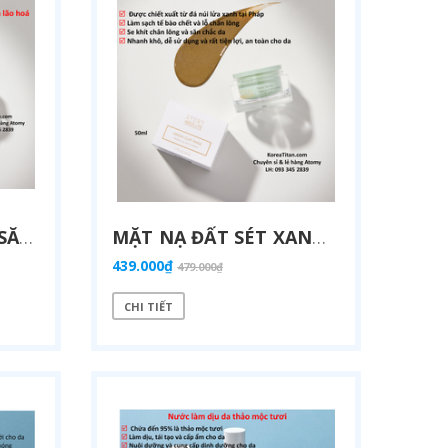
MẶT NẠ CẤP ẨM VÀ SĂN CHẮC DA CHỨA MẬT ONG MANUKA CÙNG NHÂN SÂM GIÚP TĂNG ĐỘ MỀM MỊN CỦA DA VÀ DINH DƯỠNG ĐẬM ĐẶC CHO DA (50ML) - ATOMY ABSOLUTE HONEY GINSENG MASK - 애터미 앱솔루트 허니 진생 마스크 - АТОМИ АБСОЛЮТ МАСКА МЕД И ЖЕНЬШЕНЬ
MẶT NẠ ĐẤT SÉT XANH CHỨA NHIỀU KHOÁNG CHẤT VÀ VI LƯỢNG CUNG CẤP DINH DƯỠNG ĐẬM ĐẶC LÀM SẠCH LỖ VÀ SE KHÍT LỖ CHÂN LÔNG VÀ TẨY DA CHẾT CHO DA (50ML) ATOMY ABSOLUTE HINOKI CLAY MASK - 애터미 앱솔루트 히노키 클레이 마스크 - АТОМИ АБСОЛЮТ МАСКА ГЛИНА ХИНОКИ
439.000₫
479.000₫
VIÊN UỐNG TĂNG CƯỜNG SINH LỰC, CẢI THIỆN NỘI TIẾT TỐ CHO NAM, CHỨA OCTACOSANOL TĂNG SỨC BỀN, CẢI THIỆN TUYẾN TIỀN LIỆT, TIỂU ĐÊM, TIỂU KHÓ (500MG X 90 VIÊN) - ATOMY SAW PALMETTO - 애터미 쏘팔메토 - АТОМИ СО ПАЛЬМЕТТО
B
ĂNG DÁN CÁ NHÂN CHỐNG THẤM NƯỚC VÀ NHANH LÀNH VẾT THƯƠNG - ATOMY WATER PROOF BAND
99.000₫
510.
CHI TIẾT
149.000₫