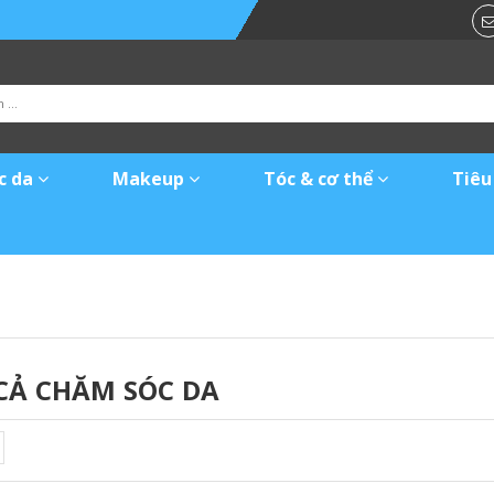
c da
Makeup
Tóc & cơ thể
Tiêu
CẢ CHĂM SÓC DA