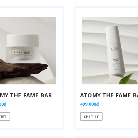
ATOMY THE FAME BARRIER CREAM - 애터미 더페임 베리어 크림 - ATOMY КРЕМ «БАРЬЕР СЛАВЫ»
00₫
499.000₫
TIẾT
CHI TIẾT