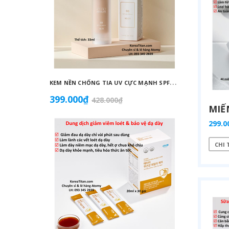
K
EM NỀN CHỐNG TIA UV CỰC MẠNH SPF50+ PA++++, BÁM DÍNH CAO, KHÔNG VÓN CỤC, DƯỠNG ẨM VÀ DƯỠNG TRẮNG DA HOÀN HẢO NO.23 (MÀU BEIGE) - ATOMY BB ABSOLUTE 23 - 애터미 앱솔루트 BB - АТОМИ АБСОЛЮТ BB №23
399.000₫
1.125
428.000₫
299.0
CHI 