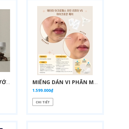
SET DƯỠNG DA 4 BƯỚC TĂNG CƯỜNG BẢO VỆ DA VÀ NGĂN NGỪA LÃO HOÁ DA CẢI TIẾN THE FAME - ATOMY SKIN CARE SYSTEM THE FAME - 애터미 스킨케어 시스템 더페임 - СИСТЕМА УХОДА ЗА КОЖЕЙ ATOMY THE FAME
MIẾNG DÁN VI PHÂN MICROCON CHỨA HOẠT CHẤT LÀM ĐẦY CÁC NẾP NHĂN PDRN CÙNG PHỨC HỢP VITAMIN TRẮNG DA VÀ 3 LOẠI PEPTIDE TĂNG DÀN HỒI DA (15 GÓI) - ATOMY ACROPATH LINELIFTER V5 MICROCON PATCH - 애터미 아크로패스 라인리프터 V5 마이크로콘 패치 - ПАТЧ ATOMY ACROPATH LINELIFTER V5 MICROCON.
1.599.000₫
CHI TIẾT