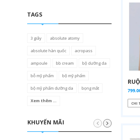
TAGS
3 giây
absolute atomy
absolute hàn quốc
acropass
ampoule
bb cream
bộ dưỡng da
bỗ mỹ phẩm
bộ mỹ phẩm
bộ mỹ phẩm dưỡng da
bọng mắt
799.0
Xem thêm ...
CHI 
KHUYẾN MÃI