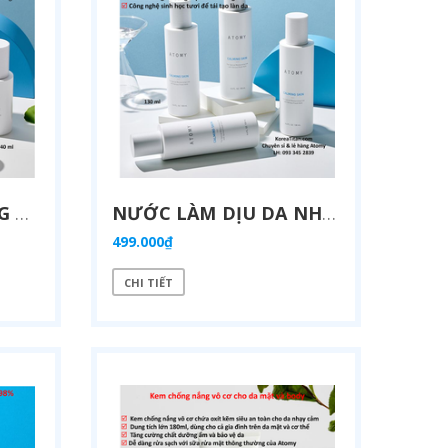
N
ƯỚC TẨY TRANG LÀM SẠCH SÂU VÀ CẤP ẨM DỊU NHẸ CHO TẤT CẢ CÁC LOẠI DA KHÔNG GÂY DỊ ỨNG NGAY CẢ DA MẪN CẢM 300ML- ATOMY MILD CLEANSING WATER - 애터미 마일드 클렌징 워터 - АТОМИ МАЙЛД КЛЕНЗИНГ
V
IÊN NANG VITAMIN E LÀM ĐẸP DA CHỨA 1.000 IU
390.000₫
399.
498.000₫
HUYẾT THANH NỒNG ĐỘ CAO VỚI CÔNG NGHỆ HẠT SIÊU MỊN CHỨA CHẤT CẤP ẨM, LÀM DỊU VÀ TRẺ HOÁ LÀN DA TỪ 9 LOẠI THẢO MỘC HỮU CƠ DÀNH CHO DA KHÔ (40ML) - ATOMY AGAIN SERUM - 애터미 어게인세럼 - СЫВОРОТКА ATOMY AGAIN
NƯỚC LÀM DỊU DA NHANH CHÓNG CHỨA 95% THẢO MỘC TƯƠI CHĂM SÓC TƯƠI MÁT VÀ THAY ĐỔI LÀN DA MỊN MÀNG (130 ML) - ATOMY SCALMING SKIN - 애터미 카밍스킨 - АТОМИ УСПОКАИВАЮЩАЯ КОЖА
499.000₫
CHI TIẾT