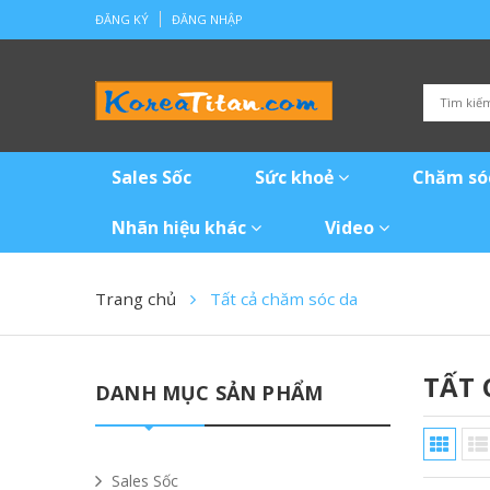
ĐĂNG KÝ
ĐĂNG NHẬP
Sales Sốc
Sức khoẻ
Chăm só
Nhãn hiệu khác
Video
Trang chủ
Tất cả chăm sóc da
TẤT 
DANH MỤC SẢN PHẨM
Sales Sốc