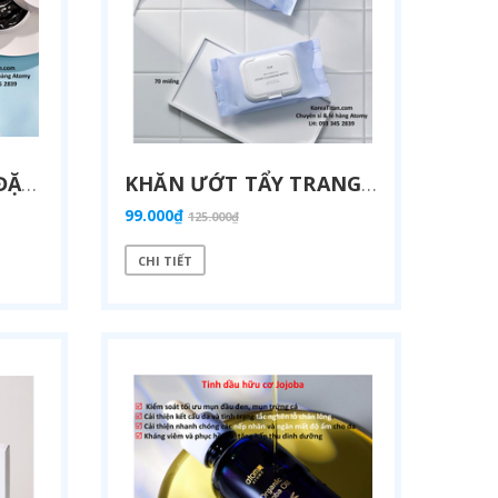
MẶT NẠ CHĂM SÓC ĐẶC BIỆT CẢI THIỆN CÁC NẾP NHĂN Ở MÍ MẮT, KHOÉ MIỆNG, VÙNG CHÂN MÀY CHỨA COLLAGEN PHÂN TỬ THẤP HẤP THU CỰC KỲ NHANH CHÓNG VÀO DA - (60 MIẾNG) ATOMY MARINE AMPOULE EYE PATCH - 애터미 마린앰플 아이패치 - ПОВЯЗКА НА ГЛАЗ ATOMY MARINE AMPOULE
KHĂN ƯỚT TẨY TRANG MẠNH MẼ VÀ LÀM SẠCH SÂU CHỈ 1 MIẾNG VỚI NGAY CẢ TRANG ĐIỂM ĐẬM CÙNG DƯỠNG ẨM CAO MÀ KHÔNG GÂY KÍCH ỨNG DA - ATOMY CLEANSING WIPES - 애터미 클렌징 티슈 - ОЧИЩАЮЩИЕ САЛФЕТКИ ATOMY
99.000₫
125.000₫
CHI TIẾT