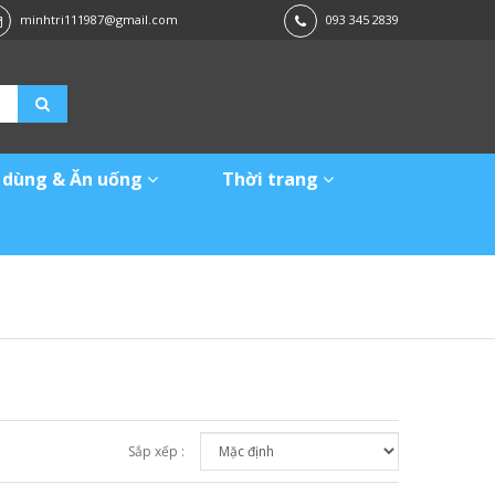
minhtri111987@gmail.com
093 345 2839
 dùng & Ăn uống
Thời trang
Sắp xếp :