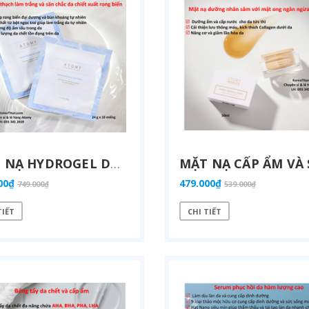
MẶT NẠ HYDROGEL DƯỠNG ẨM HẤP THỤ CỰC NHA NH VÀO DA GIÚP LÀM DỊU VÀ LÀM MÁT CHỨA TINH CHẤT DƯỠNG DA GIÀU SỨC SỐNG TỪ BIỂN SÂU (10 CÁI) - ATOMY MARINE AMPOULE GEL MASK MOISTURE SOOTHING - 애터미 마린앰플 겔 마스크 수분진정 - АТОМИ МОРСКАЯ ГИДРОГЕЛЕВАЯ МАСКА
00₫
479.000₫
749.000₫
539.000₫
V
ITAMIN C TRÁI CÂY TƯƠI HÀM LƯỢNG CAO 2.000 MG CHỐNG OXY HOÁ BẢO VỆ TẾ BÀO, TĂNG HẤP THU SẮT, TĂNG SỨC ĐỀ KHÁNG, NGĂN NGỪA CẢM CÚM, GIÚP TỔNG HỢP COLLAGEN LÀM ĐẸP DA - ATOMY VITA MEGA COLOR VITAMIN C - 2.000MG - 애터미 비타메가컬러 비타민C - 2.000MG - АТОМИ ВИТА МЕГАКОЛОР ВИТАМИН С – 2000 МГ
00₫
889.000₫
TIẾT
CHI TIẾT