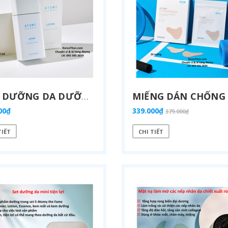
C
OLLAGEN CHIẾT XUẤT TỪ CÁ CÓ TRỌNG LƯỢNG PHÂN TỬ THẤP 512DA RẤT DỄ HẤP THU GIÚP ĐẸP DA SẢN PHẨM UỐNG ĐẸP DA, NGĂN NGỪA LÃO HOÁ DA (25ML X 14 ỐNG) - ATOMY INNER COLLAGEN - 애터미 이너콜라겐 - АТОМИ ВНУТРЕННИЙ КОЛЛАГЕН
.000₫
419.000₫
449.000₫
SỮA DƯỠNG DA DƯỠNG ẨM DA MỀM MẠI VÀ CÂN BẰNG DA ĐẶC BIỆT DÀNH CHO NAM (140ML) - ATOMY HOMME LOTION FOR MEN - 애터미 옴므 로션 - ЛОСЬОН ATOMY HOMME
00₫
339.000₫
379.000₫
TIẾT
CHI TIẾT