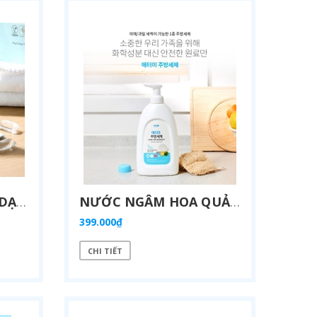
BỘT GIẶT ĐA NĂNG DẠNG VIÊN NANG CHỨA TẤT CẢ TRONG MỘT (GÓI DÙNG THỬ 7,25G X 6 MIẾNG) - ATOMY ALL IN ONE LAUNDRY DETERGENT PODS - 애터미 올인원 캡슐 세탁세제 - УНИВЕРСАЛЬНОЕ СРЕДСТВО ДЛЯ СТИРКИ ATOMY ALL-IN-ONE В КАПСУЛАХ
NƯỚC NGÂM HOA QUẢ KHÁNG KHUẨN TỰ NHIÊN - ATOMY DISH DETERGENT NATURAL
399.000₫
CHI TIẾT