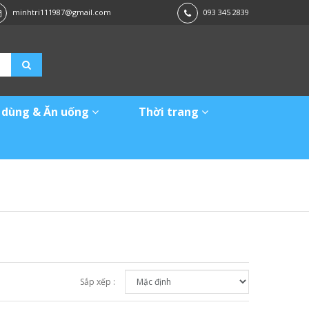
minhtri111987@gmail.com
093 345 2839
 dùng & Ăn uống
Thời trang
Sắp xếp :