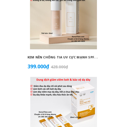
K
EM NỀN CHỐNG TIA UV CỰC MẠNH SPF50+ PA++++, BÁM DÍNH CAO, KHÔNG VÓN CỤC, DƯỠNG ẨM VÀ DƯỠNG TRẮNG DA HOÀN HẢO NO.23 (MÀU BEIGE) - ATOMY BB ABSOLUTE 23 - 애터미 앱솔루트 BB - АТОМИ АБСОЛЮТ BB №23
399.000₫
1.125
428.000₫