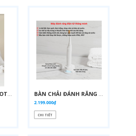
BĂNG VỆ SINH SỢI COTTON SIÊU THẤM HÚT, KHÔNG GÂY DỊ ỨNG, KHÔNG CHỨA KIM LOẠI NẶNG - ATOMY PUREDAY SANITARY PADS - 아토미 퓨어데이 중형 생리대 - САНИТАРНЫЕ ПРОКЛАДКИ ATOMY PUREDAY СРЕДНЕЙ ВЕЛИЧИНЫ
BÀN CHẢI ĐÁNH RĂNG ĐIỆN THÔNG MINH ATOMY - ATOMY DENTAL SONIC - 애터미 덴탈소닉 (본체1 + 칫솔 머리2) - АТОМИ ДЕНТАЛ СОНИК
2.199.000₫
CHI TIẾT