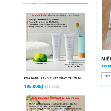
119.0
TUỲ
K
EM ĐÁNH RĂNG CHIẾT XUẤT THIÊN NHIÊN KHÔNG CHỨA FLORUA AN TOÀN DÀNH CHO TRẺ EM ( 50G) - ATOMY KID NATURAL TOOTHPASTE (NON FLUORIDE) - 애터미 키즈 내추럴 치약 - НАТУРАЛЬНАЯ ДЕТСКАЯ ЗУБНАЯ ПАСТА ATOMY
195.000₫
855.0
199.000₫