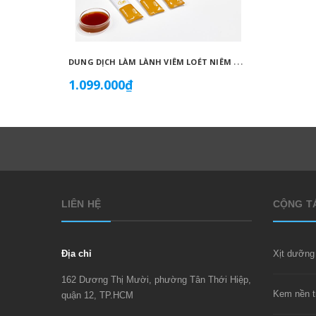
D
UNG DỊCH LÀM LÀNH VIÊM LOÉT NIÊM MẠC DẠ DÀY, GIẢM ĐAU DẠ DÀY, DỨT ĐIỂM Ợ CHUA CHIẾT XUẤT NỤ HOA KIM NGÂN VỚI MẬT ONG (20ML X 30 GÓI) - ATOMY STOMACH HEALTH DAILY CARE - 애터미 위건강 데일리 케어 - ЕЖЕДНЕВНЫЙ УХОД ЗА ЗДОРОВЬЕМ ЖЕЛУДКА ATOMY
1.099.000₫
1.019
LIÊN HỆ
CỘNG TÁ
Địa chỉ
162 Dương Thị Mười, phường Tân Thới Hiệp,
quận 12, TP.HCM