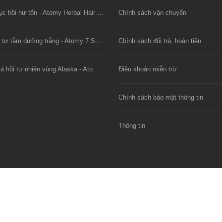
Dầu xả phục hồi hư tổn - Atomy Herbal Hair Conditioner
Chính sách vận chuyển
Mặt nạ lụa tơ tằm dưỡng trắng - Atomy 7 Solutions Gel Mask
Chính sách đổi trả, hoàn tiền
Viên dầu cá hồi tự nhiên vùng Alaska - Atomy Alaska E-Omega 3
Điều khoản miễn trừ
Chính sách bảo mật thông tin
Thông tin