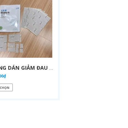
MIẾNG DÁN GIẢM ĐAU CHIẾT XUẤT TINH DẦU LỘC ĐỀ, ĐAU CƠ, MỎI VAI GÁY, BẮP CHÂN NHANH CHÓNG VÀ LÂU DÀI, AN TOÀN KHÔNG GÂY KÍCH ỨNG - ATOMY ETHEREAL OIL PATCH (1 GÓI LẺ X 5 MIẾNG) - ATOMY ETHEREAL OIL PATCH - 애터미 에테리얼 오일 패치 - ATOMY ЭФИРНОЕ МАСЛО-ПАТЧ
00₫
 CHỌN
V
ITAMIN C TRÁI CÂY TƯƠI HÀM LƯỢNG CAO 2.000 MG CHỐNG OXY HOÁ BẢO VỆ TẾ BÀO, TĂNG HẤP THU SẮT, TĂNG SỨC ĐỀ KHÁNG, NGĂN NGỪA CẢM CÚM, GIÚP TỔNG HỢP COLLAGEN LÀM ĐẸP DA - ATOMY VITA MEGA COLOR VITAMIN C - 2.000MG - 애터미 비타메가컬러 비타민C - 2.000MG - АТОМИ ВИТА МЕГАКОЛОР ВИТАМИН С – 2000 МГ
00₫
889.000₫