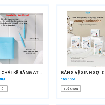
BÀN CHẢI KẼ RĂNG ATOMY SS (1 GÓI/16 CÁI) - ATOMY INTERDENTAL BRUSH - 애터미 치간브러시SS (1팩/16개입)
00₫
169.000₫
TIẾT
TUỲ CHỌN