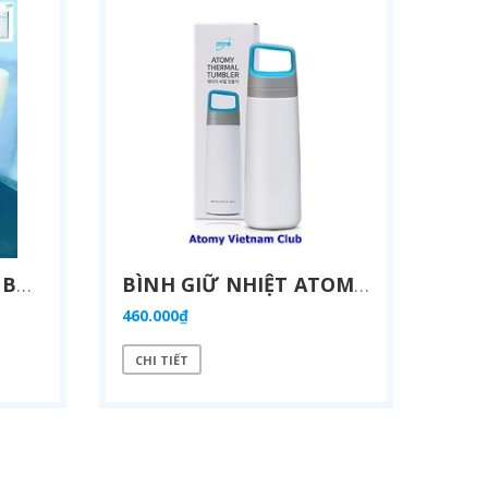
BÌNH NƯỚC ATOMY BẰNG NHỰA TRITAN - ATOMY TRITAN TUMBLER
BÌNH GIỮ NHIỆT ATOMY - ATOMY THERMAL TUMBLER
460.000₫
CHI TIẾT