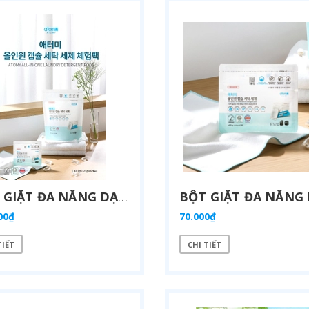
BỘT GIẶT ĐA NĂNG DẠNG VIÊN NANG CHỨA TẤT CẢ TRONG MỘT ( 7,25G X 100MIẾNG) - ATOMY ALL IN ONE LAUNDRY DETERGENT PODS - 애터미 올인원 캡슐 세탁세제 - УНИВЕРСАЛЬНОЕ СРЕДСТВО ДЛЯ СТИРКИ ATOMY ALL-IN-ONE В КАПСУЛАХ
00₫
70.000₫
TIẾT
CHI TIẾT