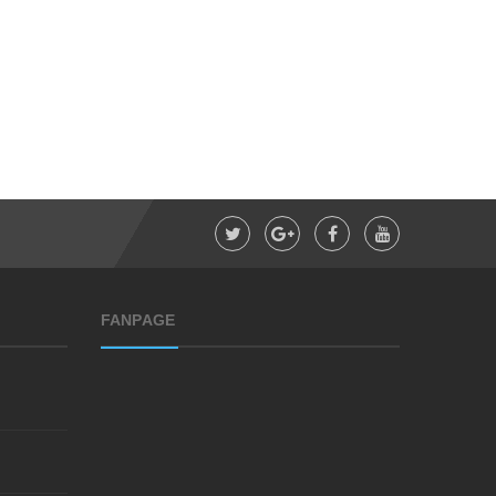
S
ON LÌ NHIỀU DƯỠNG 3 TONE MÀU, VỚI MÀU SẮC CHÂN THẬT KHÔNG CÓ ĐỘ BÓNG LÊN MÀU SỐNG ĐỘNG THỂ HIỆN SỰ TINH TẾ VÀ MẠNH MẼ - ATOMY ADELICA LIP ROUGE MATTE - 아델리카 립루즈 매트 - АДЕЛИКА ЛИПРУЖЕ МАТ
C
AO HỒNG SÂM GORYEO 6 NĂM TUỔI - GORYEO RED GINSENG TABLET 365 (4 LỌ)
1.198.000₫
350.
1.468.000₫
FANPAGE