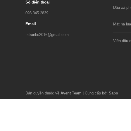
Số điện thoại
093 345 2839
Email
tritranbc2016@gmail.com
Bản quyền thuộc về
Avent Team
|
Cung cấp bởi
Sapo