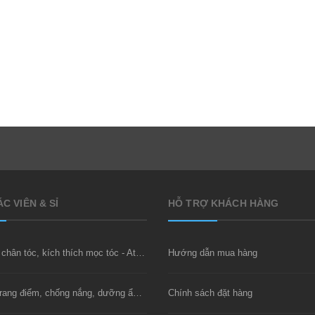
C
OLLAGEN CHIẾT XUẤT TỪ CÁ CÓ TRỌNG LƯỢNG PHÂN TỬ THẤP 512DA RẤT DỄ HẤP THU GIÚP ĐẸP DA SẢN PHẨM UỐNG ĐẸP DA, NGĂN NGỪA LÃO HOÁ DA (25ML X 14 ỐNG) - ATOMY INNER COLLAGEN - 애터미 이너콜라겐 - АТОМИ ВНУТРЕННИЙ КОЛЛАГЕН
.000₫
419.000₫
449.000₫
C VIÊN & SỈ
HỖ TRỢ KHÁCH HÀNG
Xịt dưỡng chân tóc, kích thích mọc tóc - Atomy Saengmodan Hair Tonic
Hướng dẫn mua hàng
Kem nền trang điểm, chống nắng, dưỡng ẩm - BB Cream SPF30 PA++
Chính sách đặt hàng