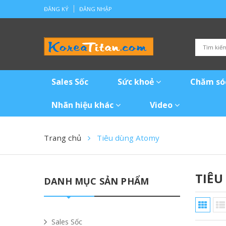
ĐĂNG KÝ
ĐĂNG NHẬP
Sales Sốc
Sức khoẻ
Chăm só
Nhãn hiệu khác
Video
Trang chủ
Tiêu dùng Atomy
TIÊ
DANH MỤC SẢN PHẨM
Sales Sốc