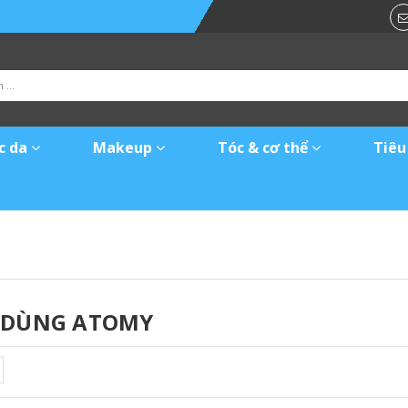
c da
Makeup
Tóc & cơ thể
Tiêu
U DÙNG ATOMY