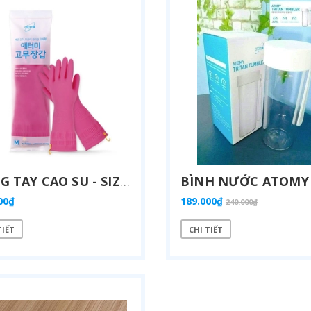
GĂNG TAY CAO SU - SIZE M
00₫
189.000₫
240.000₫
TIẾT
CHI TIẾT