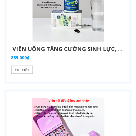
VIÊN UỐNG TĂNG CƯỜNG SINH LỰC, CẢI THIỆN NỘI TIẾT TỐ CHO NAM, CHỨA OCTACOSANOL TĂNG SỨC BỀN, CẢI THIỆN TUYẾN TIỀN LIỆT, TIỂU ĐÊM, TIỂU KHÓ (500MG X 90 VIÊN) - ATOMY SAW PALMETTO - 애터미 쏘팔메토 - АТОМИ СО ПАЛЬМЕТТО
889.000₫
CHI TIẾT