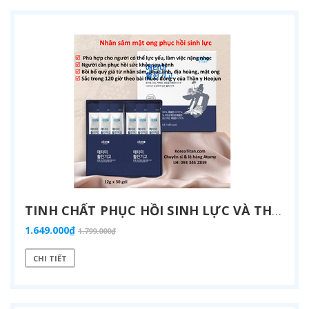
TINH CHẤT PHỤC HỒI SINH LỰC VÀ THỂ LỰC MẠNH MẼ, TINH THẦN SẢN KHOÁI CHO NGƯỜI GIÀ, LAO TÂM LAO LỰC, CẦN PHỤC HỒI SAU BỆNH (LÀ PHƯƠNG THUỐC ĐÔNG Y BÍ TRUYỀN HÀN QUỐC ĐƯỢC SẮC TRONG 120 GIỜ) (12G X 30 GÓI) - ATOMY HWALJINGIGO SAENGJIHWANG - 애터미 활진기고 - ATOMY ХВАЛЬДЖИНГИГО СЭНДЖИХВАН
1.649.000₫
1.799.000₫
CHI TIẾT