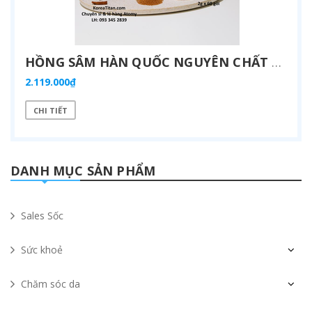
HỒNG SÂM HÀN QUỐC NGUYÊN CHẤT 100%, HÀM LƯỢNG GINSENOSIDE RG1, RB1 VÀ RG3 LÊN ĐẾN 20MG/1 GÓI, TĂNG CƯỜNG MIỄN DỊCH, CẢI THIỆN TRÍ NHỚ, CHỐNG OXY HOÁ, ĐẸP DA, GIẢM CĂNG THẲNG MỆT MỎI (1G X 60 GÓI) - ATOMY KOREA RED GINSENG SPHERICAL GRANULE - - 애터미 고려홍삼구형과립 - АТОМИ ХОНСАМДАН ЖЕНЬШЕНЬ
2.119.000₫
CHI TIẾT
DANH MỤC SẢN PHẨM
Sales Sốc
Sức khoẻ
Chăm sóc da