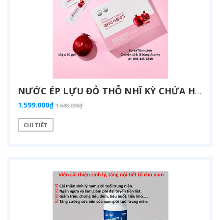
NƯỚC ÉP LỰU ĐỎ THỖ NHĨ KỲ CHỨA HÀM LƯỢNG CAO AXIT ELLAGIC 31.92MG / 2 GÓI RẤT GIÀU CHẤT CHỐNG OXY HOÁ GIÚP TRẺ HOÁ DA VÀ CẢI THIỆN TIỀN MÃN KINH PHỤ NỮ TRUNG NIÊN (15G X 60 GÓI) - ATOMY POMEGRANTE - 애터미 석류 - АТОМИ ГРАНАТ
1.599.000₫
1.648.000₫
CHI TIẾT