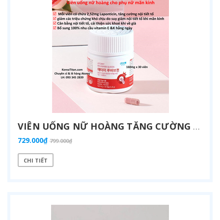
VIÊN UỐNG NỮ HOÀNG TĂNG CƯỜNG NỘI TIẾT TỐ CHIẾT XUẤT RỄ CÂY ĐẠI HOÀNG GIÀU RAPONTICIN DUY TRÌ CUỘC SỐNG KHOẺ MẠNH, THOẢI MÁI KHI MÃN KINH - 𝐀𝐭𝐨𝐦𝐲 𝐑𝐡𝐮𝐛𝐚𝐫𝐛 𝐐𝐮𝐞𝐞𝐧 (160MG X 30 VIÊN - 애터미 루바브퀸 - АТОМИ КОРОЛЕВА РЕВЕНЯ
729.000₫
799.000₫
CHI TIẾT