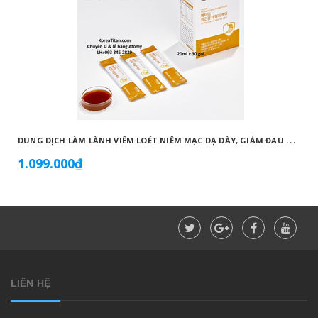
D
UNG DỊCH LÀM LÀNH VIÊM LOÉT NIÊM MẠC DẠ DÀY, GIẢM ĐAU DẠ DÀY, DỨT ĐIỂM Ợ CHUA CHIẾT XUẤT NỤ HOA KIM NGÂN VỚI MẬT ONG (20ML X 30 GÓI) - ATOMY STOMACH HEALTH DAILY CARE - 애터미 위건강 데일리 케어 - ЕЖЕДНЕВНЫЙ УХОД ЗА ЗДОРОВЬЕМ ЖЕЛУДКА ATOMY
1.099.000₫
LIÊN HỆ