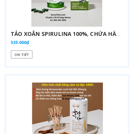
TẢO XOẮN SPIRULINA 100%, CHỨA HÀM LƯỢNG DIỆP LỤC CAO, CHẤT CHỐNG OXY HOÁ BẢO VỆ TẾ BÀO CỰC CAO, CÙNG NHIỀU KHOÁNG CHẤT THIẾT YẾU BỒI BỔ SỨC KHOẺ VÀ LÀM ĐẸP DA (400MG X 120 VIÊN) - ATOMY PURE SPIRULINA 100% - 애터미 순수 스피루리나 100% - АТОМИ СПИРУЛИНА
535.000₫
CHI TIẾT