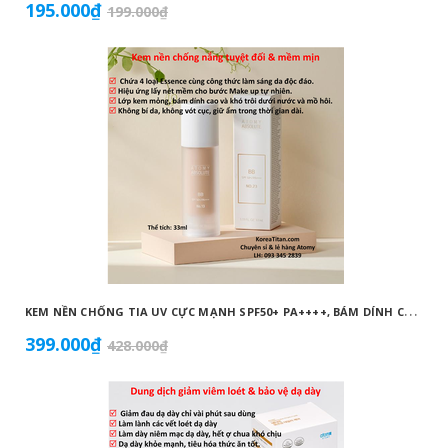
195.000₫
199.000₫
K
EM NỀN CHỐNG TIA UV CỰC MẠNH SPF50+ PA++++, BÁM DÍNH CAO, KHÔNG VÓN CỤC, DƯỠNG ẨM VÀ DƯỠNG TRẮNG DA HOÀN HẢO NO.23 (MÀU BEIGE) - ATOMY BB ABSOLUTE 23 - 애터미 앱솔루트 BB - АТОМИ АБСОЛЮТ BB №23
399.000₫
428.000₫