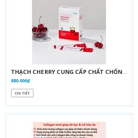
THẠCH CHERRY CUNG CẤP CHẤT CHỐNG OXY HÓA CHO CƠ THỂ - ATOMY MONTMORENCY TART CHERRY STICK
880.000₫
CHI TIẾT