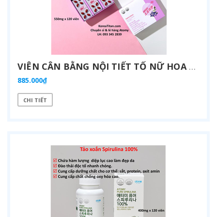
VIÊN CÂN BẰNG NỘI TIẾT TỐ NỮ HOA ANH THẢO, TĂNG CƯỜNG NỘI TIẾT TỐ NỮ, CẢI THIỆN SỨC KHỎE, GIẢM CÁC TRIỆU CHỨNG TIỀN MÃN KINH, GIẢM CHOLETEROL, GIẢM NÁM VÀ TRẺ HOÁ DA (550MG X 120 VIÊN) - ATOMY SOPHORA QUEEN - 애터미 소포라 퀸 - АТОМИ СОФОРА КОРОЛЕВА
885.000₫
CHI TIẾT