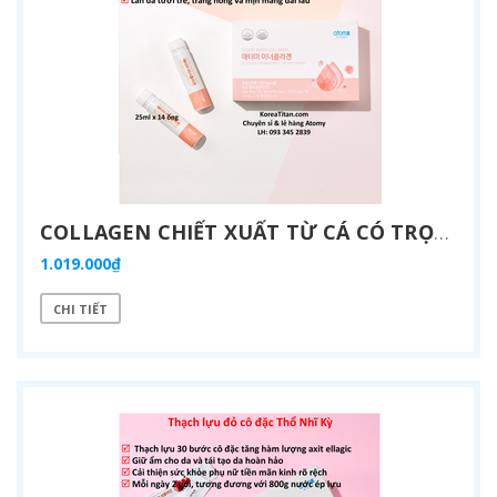
COLLAGEN CHIẾT XUẤT TỪ CÁ CÓ TRỌNG LƯỢNG PHÂN TỬ THẤP 512DA RẤT DỄ HẤP THU GIÚP ĐẸP DA SẢN PHẨM UỐNG ĐẸP DA, NGĂN NGỪA LÃO HOÁ DA (25ML X 14 ỐNG) - ATOMY INNER COLLAGEN - 애터미 이너콜라겐 - АТОМИ ВНУТРЕННИЙ КОЛЛАГЕН
1.019.000₫
CHI TIẾT