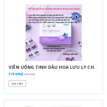
VIÊN UỐNG TINH DẦU HOA LƯU LY CHO CÁC CHỊ EM RỐI LOẠN TIỀN KINH NGUYỆT, THIẾU HỤT NỘI TIẾT TỐ NỮ, LÀM ĐẸP DA VÀ BẢO VỆ TẾ BÀO - (620MG X 60 VIÊN) - ATOMY BORAGE OIL - 애터미 그날엔 보라지유 - АТОМИ БОРАГО ТЫ В ТОТ ДЕНЬ
579.000₫
599.000₫
CHI TIẾT