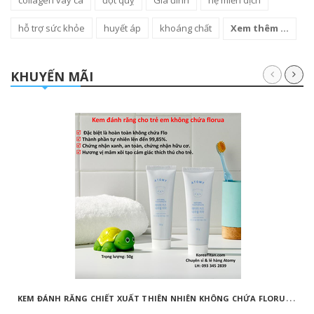
collagen vay cá
đột quỵ
Gia đình
hệ miễn dịch
hỗ trợ sức khỏe
huyết áp
khoáng chất
Xem thêm ...
KHUYẾN MÃI
K
EM ĐÁNH RĂNG CHIẾT XUẤT THIÊN NHIÊN KHÔNG CHỨA FLORUA AN TOÀN DÀNH CHO TRẺ EM ( 50G) - ATOMY KID NATURAL TOOTHPASTE (NON FLUORIDE) - 애터미 키즈 내추럴 치약 - НАТУРАЛЬНАЯ ДЕТСКАЯ ЗУБНАЯ ПАСТА ATOMY