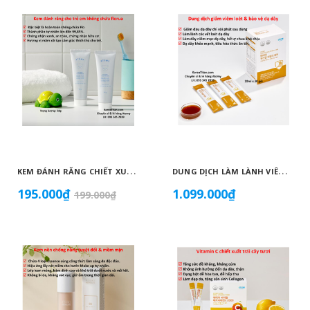
K
EM ĐÁNH RĂNG CHIẾT XUẤT THIÊN NHIÊN KHÔNG CHỨA FLORUA AN TOÀN DÀNH CHO TRẺ EM ( 50G) - ATOMY KID NATURAL TOOTHPASTE (NON FLUORIDE) - 애터미 키즈 내추럴 치약 - НАТУРАЛЬНАЯ ДЕТСКАЯ ЗУБНАЯ ПАСТА ATOMY
D
UNG DỊCH LÀM LÀNH VIÊM LOÉT NIÊM MẠC DẠ DÀY, GIẢM ĐAU DẠ DÀY, DỨT ĐIỂM Ợ CHUA CHIẾT XUẤT NỤ HOA KIM NGÂN VỚI MẬT ONG (20ML X 30 GÓI) - ATOMY STOMACH HEALTH DAILY CARE - 애터미 위건강 데일리 케어 - ЕЖЕДНЕВНЫЙ УХОД ЗА ЗДОРОВЬЕМ ЖЕЛУДКА ATOMY
195.000₫
1.099.000₫
199.000₫