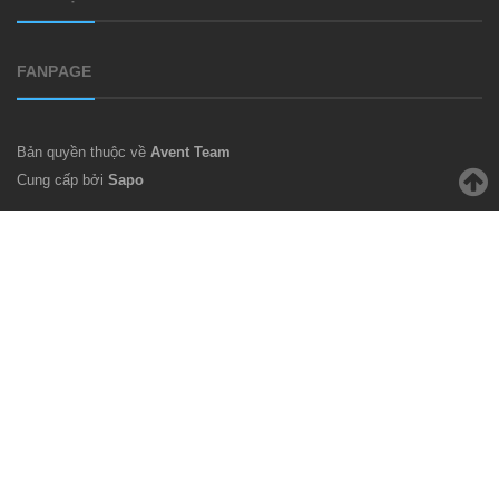
FANPAGE
Bản quyền thuộc về
Avent Team
Cung cấp bởi
Sapo