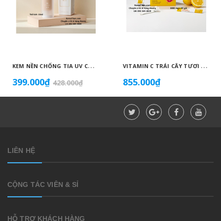
K
EM NỀN CHỐNG TIA UV CỰC MẠNH SPF50+ PA++++, BÁM DÍNH CAO, KHÔNG VÓN CỤC, DƯỠNG ẨM VÀ DƯỠNG TRẮNG DA HOÀN HẢO NO.23 (MÀU BEIGE) - ATOMY BB ABSOLUTE 23 - 애터미 앱솔루트 BB - АТОМИ АБСОЛЮТ BB №23
V
ITAMIN C TRÁI CÂY TƯƠI HÀM LƯỢNG CAO 2.000 MG CHỐNG OXY HOÁ BẢO VỆ TẾ BÀO, TĂNG HẤP THU SẮT, TĂNG SỨC ĐỀ KHÁNG, NGĂN NGỪA CẢM CÚM, GIÚP TỔNG HỢP COLLAGEN LÀM ĐẸP DA - ATOMY VITA MEGA COLOR VITAMIN C - 2.000MG - 애터미 비타메가컬러 비타민C - 2.000MG - АТОМИ ВИТА МЕГАКОЛОР ВИТАМИН С – 2000 МГ
399.000₫
855.000₫
428.000₫
LIÊN HỆ
CỘNG TÁC VIÊN & SỈ
HỖ TRỢ KHÁCH HÀNG