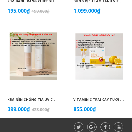
K
EM ĐÁNH RĂNG CHIẾT XUẤT THIÊN NHIÊN KHÔNG CHỨA FLORUA AN TOÀN DÀNH CHO TRẺ EM ( 50G) - ATOMY KID NATURAL TOOTHPASTE (NON FLUORIDE) - 애터미 키즈 내추럴 치약 - НАТУРАЛЬНАЯ ДЕТСКАЯ ЗУБНАЯ ПАСТА ATOMY
D
UNG DỊCH LÀM LÀNH VIÊM LOÉT NIÊM MẠC DẠ DÀY, GIẢM ĐAU DẠ DÀY, DỨT ĐIỂM Ợ CHUA CHIẾT XUẤT NỤ HOA KIM NGÂN VỚI MẬT ONG (20ML X 30 GÓI) - ATOMY STOMACH HEALTH DAILY CARE - 애터미 위건강 데일리 케어 - ЕЖЕДНЕВНЫЙ УХОД ЗА ЗДОРОВЬЕМ ЖЕЛУДКА ATOMY
195.000₫
1.099.000₫
199.000₫
K
EM NỀN CHỐNG TIA UV CỰC MẠNH SPF50+ PA++++, BÁM DÍNH CAO, KHÔNG VÓN CỤC, DƯỠNG ẨM VÀ DƯỠNG TRẮNG DA HOÀN HẢO NO.23 (MÀU BEIGE) - ATOMY BB ABSOLUTE 23 - 애터미 앱솔루트 BB - АТОМИ АБСОЛЮТ BB №23
V
ITAMIN C TRÁI CÂY TƯƠI HÀM LƯỢNG CAO 2.000 MG CHỐNG OXY HOÁ BẢO VỆ TẾ BÀO, TĂNG HẤP THU SẮT, TĂNG SỨC ĐỀ KHÁNG, NGĂN NGỪA CẢM CÚM, GIÚP TỔNG HỢP COLLAGEN LÀM ĐẸP DA - ATOMY VITA MEGA COLOR VITAMIN C - 2.000MG - 애터미 비타메가컬러 비타민C - 2.000MG - АТОМИ ВИТА МЕГАКОЛОР ВИТАМИН С – 2000 МГ
399.000₫
855.000₫
428.000₫