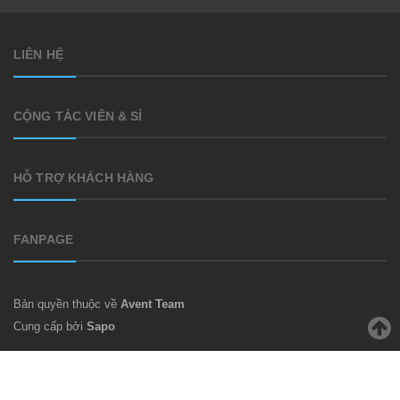
LIÊN HỆ
CỘNG TÁC VIÊN & SỈ
HỖ TRỢ KHÁCH HÀNG
FANPAGE
Bản quyền thuộc về
Avent Team
Cung cấp bởi
Sapo