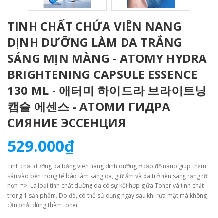
TINH CHẤT CHỨA VIÊN NANG
DỊNH DƯỠNG LÀM DA TRẮNG
SÁNG MỊN MÀNG - ATOMY HYDRA
BRIGHTENING CAPSULE ESSENCE
130 ML - 애터미 하이드라 브라이트닝
캡슐 에센스 - АТОМИ ГИДРА
СИЯНИЕ ЭССЕНЦИЯ
529.000₫
Tinh chất dưỡng da bằng viên nang dinh dưỡng ở cấp độ nano giúp thấm
sâu vào bên trong tế bào làm sáng da, giữ ẩm và da trở nên sáng rạng rỡ
hơn. => Là loại tinh chất dưỡng da có sự kết hợp giữa Toner và tinh chất
trong 1 sản phẩm. Do đó, có thể sử dụng ngay sau khi rửa mặt mà không
cần phải dùng thêm toner