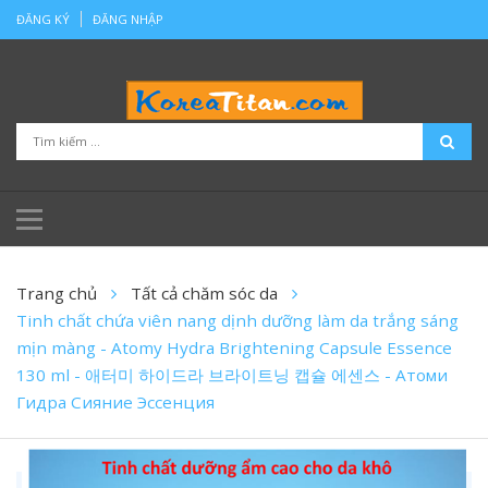
ĐĂNG KÝ
ĐĂNG NHẬP
Trang chủ
Tất cả chăm sóc da
Tinh chất chứa viên nang dịnh dưỡng làm da trắng sáng
mịn màng - Atomy Hydra Brightening Capsule Essence
130 ml - 애터미 하이드라 브라이트닝 캡슐 에센스 - Атоми
Гидра Сияние Эссенция