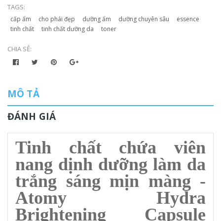
TAGS:
cấp ẩm
cho phái đẹp
dưỡng ẩm
dưỡng chuyên sâu
essence
tinh chất
tinh chất dưỡng da
toner
CHIA SẺ:
MÔ TẢ
ĐÁNH GIÁ
Tinh chất chứa viên
nang dịnh dưỡng làm da
trắng sáng mịn màng -
Atomy Hydra
Brightening Capsule