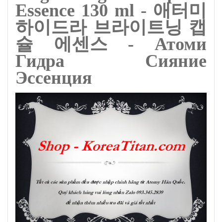
Essence 130 ml - 애터미
하이드라 브라이트닝 캡
슐 에센스 - Атоми
Гидра Сияние
Эссенция