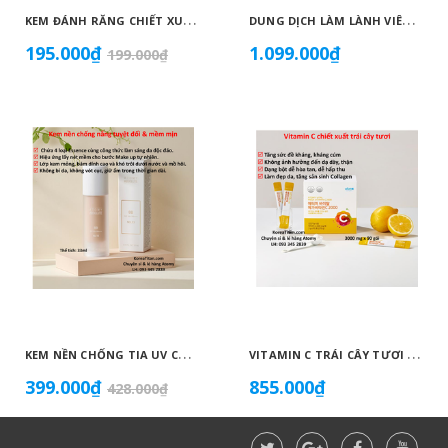
K
EM ĐÁNH RĂNG CHIẾT XUẤT THIÊN NHIÊN KHÔNG CHỨA FLORUA AN TOÀN DÀNH CHO TRẺ EM ( 50G) - ATOMY KID NATURAL TOOTHPASTE (NON FLUORIDE) - 애터미 키즈 내추럴 치약 - НАТУРАЛЬНАЯ ДЕТСКАЯ ЗУБНАЯ ПАСТА ATOMY
D
UNG DỊCH LÀM LÀNH VIÊM LOÉT NIÊM MẠC DẠ DÀY, GIẢM ĐAU DẠ DÀY, DỨT ĐIỂM Ợ CHUA CHIẾT XUẤT NỤ HOA KIM NGÂN VỚI MẬT ONG (20ML X 30 GÓI) - ATOMY STOMACH HEALTH DAILY CARE - 애터미 위건강 데일리 케어 - ЕЖЕДНЕВНЫЙ УХОД ЗА ЗДОРОВЬЕМ ЖЕЛУДКА ATOMY
195.000₫
1.099.000₫
199.000₫
K
EM NỀN CHỐNG TIA UV CỰC MẠNH SPF50+ PA++++, BÁM DÍNH CAO, KHÔNG VÓN CỤC, DƯỠNG ẨM VÀ DƯỠNG TRẮNG DA HOÀN HẢO NO.23 (MÀU BEIGE) - ATOMY BB ABSOLUTE 23 - 애터미 앱솔루트 BB - АТОМИ АБСОЛЮТ BB №23
V
ITAMIN C TRÁI CÂY TƯƠI HÀM LƯỢNG CAO 2.000 MG CHỐNG OXY HOÁ BẢO VỆ TẾ BÀO, TĂNG HẤP THU SẮT, TĂNG SỨC ĐỀ KHÁNG, NGĂN NGỪA CẢM CÚM, GIÚP TỔNG HỢP COLLAGEN LÀM ĐẸP DA - ATOMY VITA MEGA COLOR VITAMIN C - 2.000MG - 애터미 비타메가컬러 비타민C - 2.000MG - АТОМИ ВИТА МЕГАКОЛОР ВИТАМИН С – 2000 МГ
399.000₫
855.000₫
428.000₫