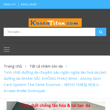
ĐĂNG KÝ
ĐĂNG NHẬP
Trang chủ
Tất cả chăm sóc da
Tinh chất dưỡng da chuyên sâu ngăn ngừa lão hoá da (set
dưỡng da NHAN SẮC KHÔNG PHAI) 40ml - Atomy Skin
Care System The Fame Essence - 애터미 더페임 에센스 -
Атоми Фэйм Эссенция