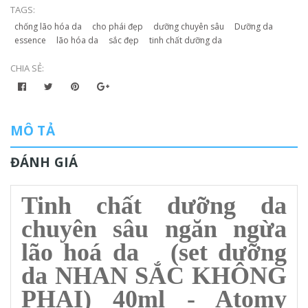
TAGS:
chống lão hóa da
cho phái đẹp
dưỡng chuyên sâu
Dưỡng da
essence
lão hóa da
sắc đẹp
tinh chất dưỡng da
CHIA SẺ:
MÔ TẢ
ĐÁNH GIÁ
Tinh chất dưỡng da
chuyên sâu ngăn ngừa
lão hoá da (set dưỡng
da NHAN SẮC KHÔNG
PHAI) 40ml - Atomy