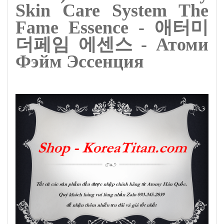
Skin Care System The
Fame Essence - 애터미
더페임 에센스 - Атоми
Фэйм Эссенция