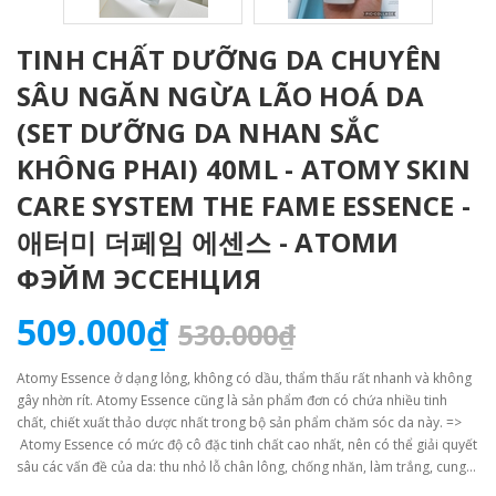
TINH CHẤT DƯỠNG DA CHUYÊN
SÂU NGĂN NGỪA LÃO HOÁ DA
(SET DƯỠNG DA NHAN SẮC
KHÔNG PHAI) 40ML - ATOMY SKIN
CARE SYSTEM THE FAME ESSENCE -
애터미 더페임 에센스 - АТОМИ
ФЭЙМ ЭССЕНЦИЯ
509.000₫
530.000₫
Atomy Essence ở dạng lỏng, không có dầu, thẩm thấu rất nhanh và không
gây nhờn rít. Atomy Essence cũng là sản phẩm đơn có chứa nhiều tinh
chất, chiết xuất thảo dược nhất trong bộ sản phẩm chăm sóc da này. =>
Atomy Essence có mức độ cô đặc tinh chất cao nhất, nên có thể giải quyết
sâu các vấn đề của da: thu nhỏ lỗ chân lông, chống nhăn, làm trắng, cung
cấp dưỡng chất vào sâu bên trong các lớp biểu bì.