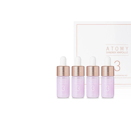
D
UNG DỊCH LÀM LÀNH VIÊM LOÉT NIÊM MẠC DẠ DÀY, GIẢM ĐAU DẠ DÀY, DỨT ĐIỂM Ợ CHUA CHIẾT XUẤT NỤ HOA KIM NGÂN VỚI MẬT ONG (20ML X 30 GÓI) - ATOMY STOMACH HEALTH DAILY CARE - 애터미 위건강 데일리 케어 - ЕЖЕДНЕВНЫЙ УХОД ЗА ЗДОРОВЬЕМ ЖЕЛУДКА ATOMY
.000₫
1.125.000₫