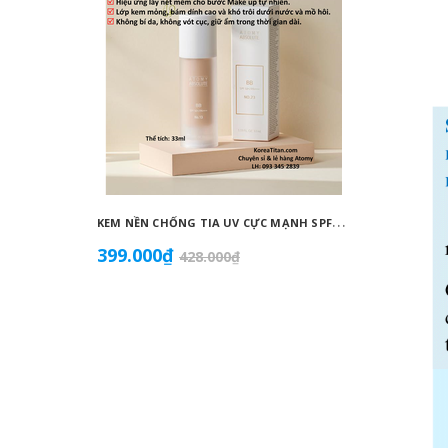
K
EM NỀN CHỐNG TIA UV CỰC MẠNH SPF50+ PA++++, BÁM DÍNH CAO, KHÔNG VÓN CỤC, DƯỠNG ẨM VÀ DƯỠNG TRẮNG DA HOÀN HẢO NO.23 (MÀU BEIGE) - ATOMY BB ABSOLUTE 23 - 애터미 앱솔루트 BB - АТОМИ АБСОЛЮТ BB №23
399.000₫
855.0
428.000₫