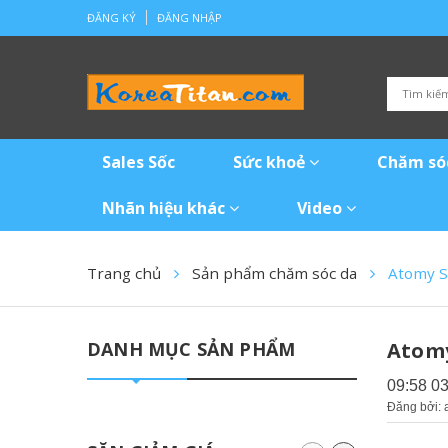
ĐĂNG KÝ
ĐĂNG NHẬP
Sales Sốc
Sức khoẻ
Chăm só
Nhãn hiệu khác
Video
Trang chủ
Sản phẩm chăm sóc da
Atomy S
DANH MỤC SẢN PHẨM
Atomy
09:58 0
Đăng bởi: