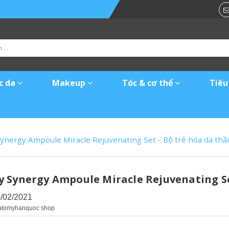
c da
Makeup
Tóc & cơ thể
Tiêu
ynergy Ampoule Miracle Rejuvenating Set - Bộ trẻ hóa da th
 Synergy Ampoule Miracle Rejuvenating Se
3/02/2021
 atomyhanquoc shop