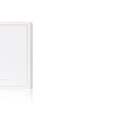
V
IÊN PHỤ KHOA GIÚP CÂN BẰNG VI SINH ÂM ĐẠO, TĂNG VI KHUẨN CÓ LỢI, DIỆT VI KHUẨN GÂY BỆNH VIÊM NHIỄM, NẤM, MÙI HÔI VÀ NGĂN NGỪA TÁI PHÁT (250MG X 45 VIÊN) - ATOMY WINNER BALANCE - 애터미 위너 밸런스 - ПОБЕДИТЕЛЬ БАЛАНСА ATOMY
VIÊN UỐNG TĂNG CƯỜNG SINH LỰC, CẢI THIỆN NỘI TIẾT TỐ CHO NAM, CHỨA OCTACOSANOL TĂNG SỨC BỀN, CẢI THIỆN TUYẾN TIỀN LIỆT, TIỂU ĐÊM, TIỂU KHÓ (500MG X 90 VIÊN) - ATOMY SAW PALMETTO - 애터미 쏘팔메토 - АТОМИ СО ПАЛЬМЕТТО
889.000₫
419.