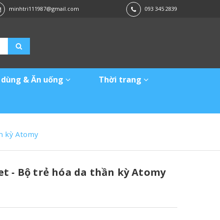
minhtri111987@gmail.com
093 345 2839
 dùng & Ăn uống
Thời trang
ần kỳ Atomy
t - Bộ trẻ hóa da thần kỳ Atomy