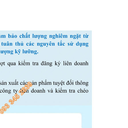
C
OLLAGEN CHIẾT XUẤT TỪ CÁ CÓ TRỌNG LƯỢNG PHÂN TỬ THẤP 512DA RẤT DỄ HẤP THU GIÚP ĐẸP DA SẢN PHẨM UỐNG ĐẸP DA, NGĂN NGỪA LÃO HOÁ DA (25ML X 14 ỐNG) - ATOMY INNER COLLAGEN - 애터미 이너콜라겐 - АТОМИ ВНУТРЕННИЙ КОЛЛАГЕН
N
ƯỚC TẨY TRANG LÀM SẠCH SÂU VÀ CẤP ẨM DỊU NHẸ CHO TẤT CẢ CÁC LOẠI DA KHÔNG GÂY DỊ ỨNG NGAY CẢ DA MẪN CẢM 300ML- ATOMY MILD CLEANSING WATER - 애터미 마일드 클렌징 워터 - АТОМИ МАЙЛД КЛЕНЗИНГ
369.000₫
99.0
398.000₫