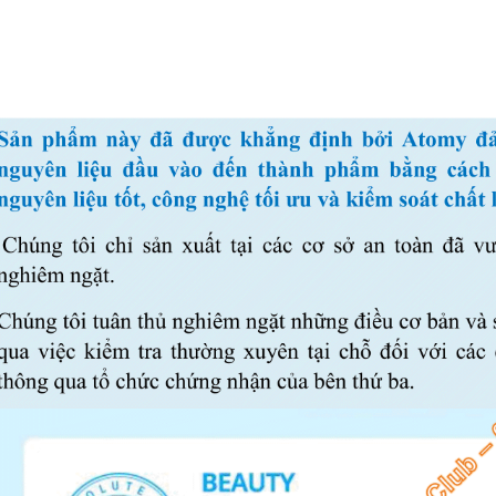
V
ITAMIN C TRÁI CÂY TƯƠI HÀM LƯỢNG CAO 2.000 MG CHỐNG OXY HOÁ BẢO VỆ TẾ BÀO, TĂNG HẤP THU SẮT, TĂNG SỨC ĐỀ KHÁNG, NGĂN NGỪA CẢM CÚM, GIÚP TỔNG HỢP COLLAGEN LÀM ĐẸP DA - ATOMY VITA MEGA COLOR VITAMIN C - 2.000MG - 애터미 비타메가컬러 비타민C - 2.000MG - АТОМИ ВИТА МЕГАКОЛОР ВИТАМИН С – 2000 МГ
00₫
1.019.000₫