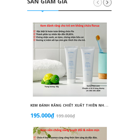
SĂN GIẢM GIÁ
K
EM ĐÁNH RĂNG CHIẾT XUẤT THIÊN NHIÊN KHÔNG CHỨA FLORUA AN TOÀN DÀNH CHO TRẺ EM ( 50G) - ATOMY KID NATURAL TOOTHPASTE (NON FLUORIDE) - 애터미 키즈 내추럴 치약 - НАТУРАЛЬНАЯ ДЕТСКАЯ ЗУБНАЯ ПАСТА ATOMY
195.000₫
1.099
199.000₫