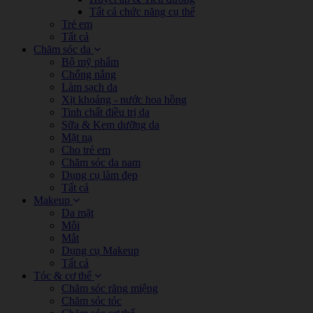
Tất cả chức năng cụ thể
Trẻ em
Tất cả
Chăm sóc da
Bộ mỹ phẩm
Chống nắng
Làm sạch da
Xịt khoáng - nước hoa hồng
Tinh chất điều trị da
Sữa & Kem dưỡng da
Mặt nạ
Cho trẻ em
Chăm sóc da nam
Dụng cụ làm đẹp
Tất cả
Makeup
Da mặt
Môi
Mắt
Dụng cụ Makeup
Tất cả
Tóc & cơ thể
Chăm sóc răng miệng
Chăm sóc tóc