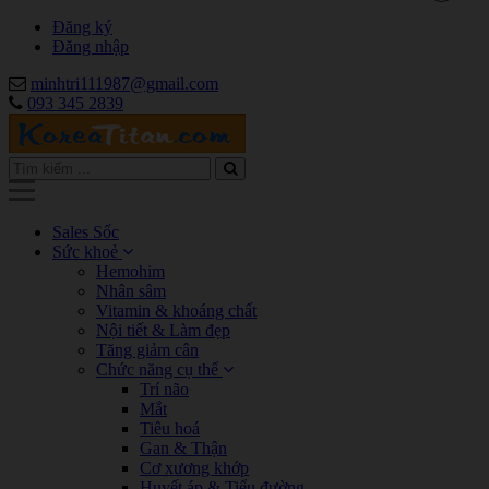
Đăng ký
Đăng nhập
minhtri111987@gmail.com
093 345 2839
Sales Sốc
Sức khoẻ
Hemohim
Nhân sâm
Vitamin & khoáng chất
Nội tiết & Làm đẹp
Tăng giảm cân
Chức năng cụ thể
Trí não
Mắt
Tiêu hoá
Gan & Thận
Cơ xương khớp
Huyết áp & Tiểu đường