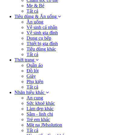
Chăm sóc cơ thể
Mẹ & Bé
Tất cả
Tiêu dùng & Ăn uống
Ăn uống
Vệ sinh cá nhân
Vệ sinh gia đình
Dụng cụ bếp
Thiết bị gia đình
Tiêu dùng khác
Tất cả
Thời trang
Quần áo
Đồ lót
Giày
Phụ kiện
Tất cả
Nhãn hiệu khác
An cung
Sức khoẻ khác
Làm đẹp khác
Sâm - linh chi
Trẻ em khác
Mặt nạ JMsolution
Tất cả