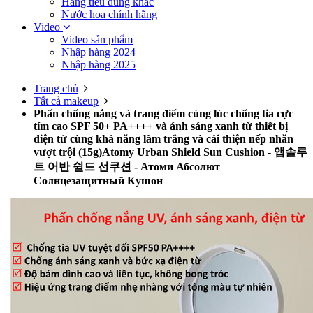
Hàng tiêu dùng khác
Nước hoa chính hãng
Video
Video sản phẩm
Nhập hàng 2024
Nhập hàng 2025
Trang chủ
Tất cả makeup
Phấn chống nắng và trang điểm cùng lúc chống tia cực
tím cao SPF 50+ PA++++ và ánh sáng xanh từ thiết bị
điện tử cùng khả năng làm trắng và cải thiện nếp nhăn
vượt trội (15g)Atomy Urban Shield Sun Cushion - 앱솔루
트 어반 쉴드 선쿠션 - Атоми Абсолют
Солнцезащитный Кушон