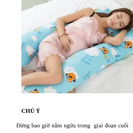
CHÚ Ý
Đừng bao giờ nằm ngửa trong giai đoạn cuối