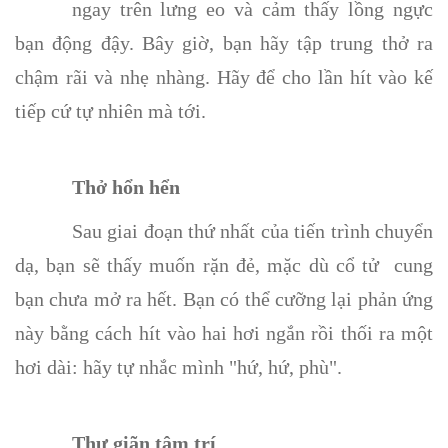
ngay trên lưng eo và cảm thấy lồng ngực
bạn động đậy. Bây giờ, bạn hãy tập trung thở ra
chậm rãi và nhẹ nhàng. Hãy để cho lần hít vào kế
tiếp cứ tự nhiên mà tới.
Thở hổn hển
Sau giai đoạn thứ nhất của tiến trình chuyển
dạ, bạn sẽ thấy muốn rặn đẻ, mặc dù cổ tử cung
bạn chưa mở ra hết. Bạn có thể cưỡng lại phản ứng
này bằng cách hít vào hai hơi ngắn rồi thối ra một
hơi dài: hãy tự nhắc mình "hứ, hứ, phù".
Thư giãn tâm trí