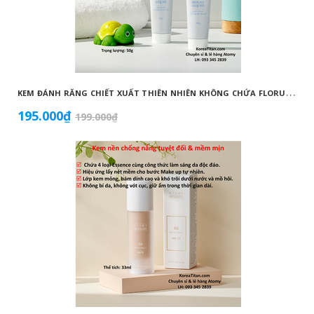
K
EM ĐÁNH RĂNG CHIẾT XUẤT THIÊN NHIÊN KHÔNG CHỨA FLORUA AN TOÀN DÀNH CHO TRẺ EM ( 50G) - ATOMY KID NATURAL TOOTHPASTE (NON FLUORIDE) - 애터미 키즈 내추럴 치약 - НАТУРАЛЬНАЯ ДЕТСКАЯ ЗУБНАЯ ПАСТА ATOMY
195.000₫
199.000₫