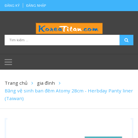
ĐĂNG KÝ
ĐĂNG NHẬP
Trang chủ
gia đình
Băng vệ sinh ban đêm Atomy 28cm - Herbday Panty liner
(Taiwan)