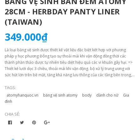
BĂNG VỆ SINH BAN ĐÊM ATOMY
28CM - HERBDAY PANTY LINER
(TAIWAN)
349.000₫
Là loại băng vệ sinh được thiết kế vật liệu đặc biệt kết hợp với phương
pháp y học phương Đông tạo sự thoải mái khi vận động đồng thời các
thành phần thảo dược tự nhiên tiêu diệt hiệu quả các vi khuẩn gây hại. =>
Thiết kế lưới dọc 3 chiều, thoải mái khi vận động. bộ xử lý trung ương với
sức hút lớn trên bề mặt, tăng khả năng lưu thông của các tầng bên trong,
tốc độ thẩm thấu gấp 3 lần.
TAGS:
atomyhanquoc.vn
băng vệ sinh atomy
body
dành cho nữ
Gia
đình
CHIA SẺ: