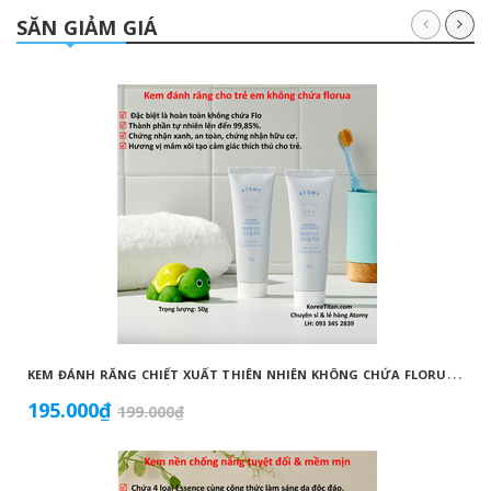
SĂN GIẢM GIÁ
K
EM ĐÁNH RĂNG CHIẾT XUẤT THIÊN NHIÊN KHÔNG CHỨA FLORUA AN TOÀN DÀNH CHO TRẺ EM ( 50G) - ATOMY KID NATURAL TOOTHPASTE (NON FLUORIDE) - 애터미 키즈 내추럴 치약 - НАТУРАЛЬНАЯ ДЕТСКАЯ ЗУБНАЯ ПАСТА ATOMY
195.000₫
199.000₫