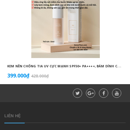
K
EM NỀN CHỐNG TIA UV CỰC MẠNH SPF50+ PA++++, BÁM DÍNH CAO, KHÔNG VÓN CỤC, DƯỠNG ẨM VÀ DƯỠNG TRẮNG DA HOÀN HẢO NO.23 (MÀU BEIGE) - ATOMY BB ABSOLUTE 23 - 애터미 앱솔루트 BB - АТОМИ АБСОЛЮТ BB №23
399.000₫
428.000₫
LIÊN HỆ