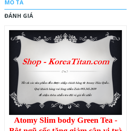
MÔ TẢ
ĐÁNH GIÁ
Atomy Slim body Green Tea -
Bột ngũ cốc tăng giảm cân vị trà