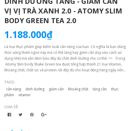
DINH DƯỠNG TĂNG - GIẢM CÂN
VỊ VỊ TRÀ XANH 2.0 - ATOMY SLIM
BODY GREEN TEA 2.0
1.188.000₫
Là loại thực phẩm giúp kiểm soát cân nặng của bạn. Có nghĩa là bạn dùng
thức uống thơm ngon này mà có thể tăng hay giảm cân (tuỳ vào cách sử
dụng nhé) mà vẫn đảm bảo đầy đủ chất dinh dưỡng cho cơ thể. => Trong
Atomy Slim body Shake Green tea được tổng hợp thành 21 loại Vitamin,
khoáng chất, chất sơ, và protein rất đầy đủ cho hoạt động hàng ngày nên
hoàn toàn có thể thay thế cho bữa ăn của bạn mà không sợ thiếu dinh
dưỡng
TAGS:
cân nặng
dinh dưỡng
giảm cân
khoáng chất
tăng cân
thực
phẩm
vitamin
CHIA SẺ: