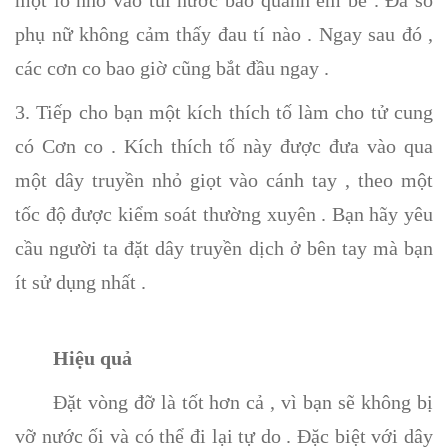
một lỗ nhỏ vào túi nước bao quanh em bé . Đa số
phụ nữ không cảm thấy đau tí nào . Ngay sau đó ,
các cơn co bao giờ cũng bắt đầu ngay .
3. Tiếp cho bạn một kích thích tố làm cho tử cung
có Cơn co . Kích thích tố này được đưa vào qua
một dây truyền nhỏ giọt vào cánh tay , theo một
tốc độ được kiểm soát thường xuyên . Bạn hãy yêu
cầu người ta đặt dây truyền dịch ở bên tay mà bạn
ít sử dụng nhất .
Hiệu quả
Đặt vòng đỡ là tốt hơn cả , vì bạn sẽ không bị
vỡ nước ối và có thể đi lại tự do . Đặc biệt với dây