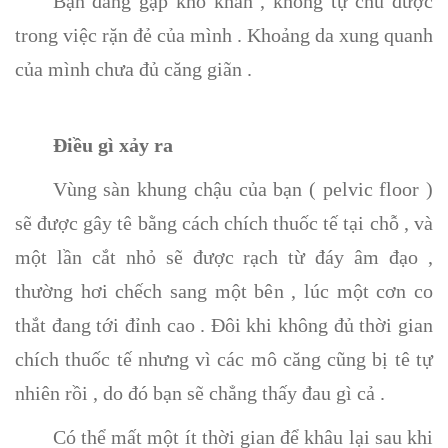
Bạn đang gặp khó khăn , không tự chủ được
trong việc rặn đẻ của mình . Khoảng da xung quanh
của mình chưa đủ căng giãn .
Điều gì xảy ra
Vùng sàn khung chậu của bạn ( pelvic floor )
sẽ được gây tê bằng cách chích thuốc tế tại chỗ , và
một lần cắt nhỏ sẽ được rạch từ đáy âm đạo ,
thường hơi chếch sang một bên , lúc một cơn co
thắt đang tới đỉnh cao . Đôi khi không đủ thời gian
chích thuốc tế nhưng vì các mô căng cũng bị tê tự
nhiên rồi , do đó bạn sẽ chẳng thấy đau gì cả .
Có thể mất một ít thời gian để khâu lại sau khi