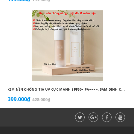
K
EM NỀN CHỐNG TIA UV CỰC MẠNH SPF50+ PA++++, BÁM DÍNH CAO, KHÔNG VÓN CỤC, DƯỠNG ẨM VÀ DƯỠNG TRẮNG DA HOÀN HẢO NO.23 (MÀU BEIGE) - ATOMY BB ABSOLUTE 23 - 애터미 앱솔루트 BB - АТОМИ АБСОЛЮТ BB №23
399.000₫
428.000₫