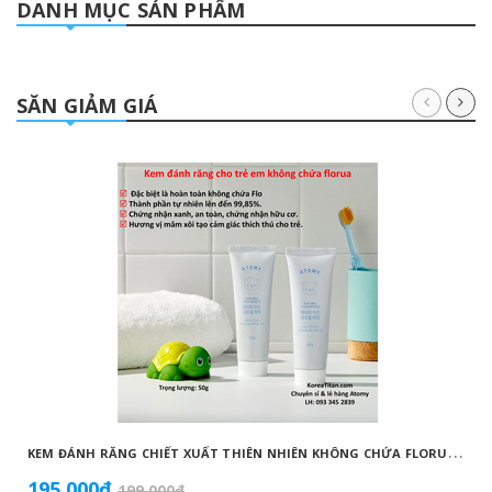
DANH MỤC SẢN PHẨM
SĂN GIẢM GIÁ
K
EM ĐÁNH RĂNG CHIẾT XUẤT THIÊN NHIÊN KHÔNG CHỨA FLORUA AN TOÀN DÀNH CHO TRẺ EM ( 50G) - ATOMY KID NATURAL TOOTHPASTE (NON FLUORIDE) - 애터미 키즈 내추럴 치약 - НАТУРАЛЬНАЯ ДЕТСКАЯ ЗУБНАЯ ПАСТА ATOMY
195.000₫
199.000₫