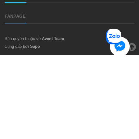
FANPAGE
Bản quyền thuộc về
Avent Team
Cung cấp bởi
Sapo