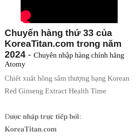
Chuyến hàng thứ 33 của
KoreaTitan.com trong năm
2024
-
Chuyên nhập hàng chính hãng
Atomy
Chiết xuất hồng sâm thượng hạng Korean
Red Ginseng Extract Health Time
Đ𝐮̛𝐨̛̣𝐜 𝐧𝐡𝐚̣̂𝐩 𝐭𝐫𝐮̛̣𝐜 𝐭𝐢𝐞̂́𝐩 𝐛𝐨̛̉𝐢:
𝐊𝐨𝐫𝐞𝐚𝐓𝐢𝐭𝐚𝐧.𝐜𝐨𝐦