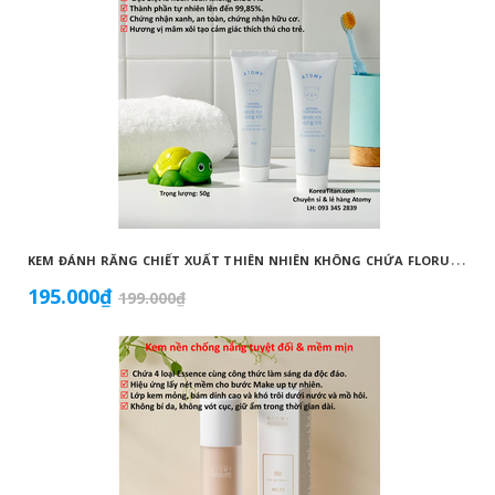
K
EM ĐÁNH RĂNG CHIẾT XUẤT THIÊN NHIÊN KHÔNG CHỨA FLORUA AN TOÀN DÀNH CHO TRẺ EM ( 50G) - ATOMY KID NATURAL TOOTHPASTE (NON FLUORIDE) - 애터미 키즈 내추럴 치약 - НАТУРАЛЬНАЯ ДЕТСКАЯ ЗУБНАЯ ПАСТА ATOMY
195.000₫
199.000₫