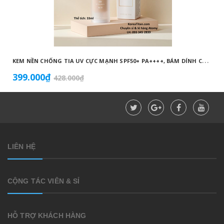
K
EM NỀN CHỐNG TIA UV CỰC MẠNH SPF50+ PA++++, BÁM DÍNH CAO, KHÔNG VÓN CỤC, DƯỠNG ẨM VÀ DƯỠNG TRẮNG DA HOÀN HẢO NO.23 (MÀU BEIGE) - ATOMY BB ABSOLUTE 23 - 애터미 앱솔루트 BB - АТОМИ АБСОЛЮТ BB №23
399.000₫
428.000₫
LIÊN HỆ
CỘNG TÁC VIÊN & SỈ
HỖ TRỢ KHÁCH HÀNG