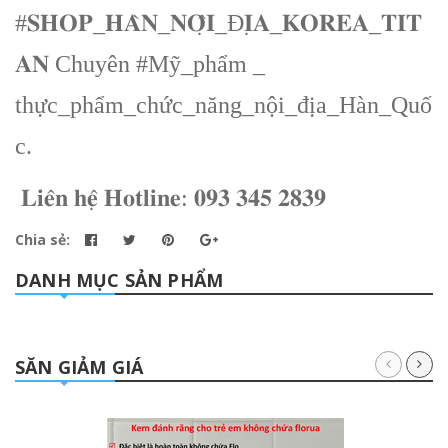
#𝐒𝐇𝐎𝐏_𝐇𝐀̀𝐍_𝐍𝐎̣̂𝐈_Đ𝐈̣𝐀_𝐊𝐎𝐑𝐄𝐀_𝐓𝐈𝐓
𝐀𝐍 Chuyên #Mỹ_phẩm _
thực_phẩm_chức_năng_nội_địa_Hàn_Quố
c.
𝐋𝐢𝐞̂𝐧
𝐡𝐞̣̂
𝐇𝐨𝐭𝐥𝐢𝐧𝐞: 𝟎𝟗𝟑
𝟑𝟒𝟓
𝟐𝟖𝟑𝟗
Chia sẻ:
DANH MỤC SẢN PHẨM
SĂN GIẢM GIÁ