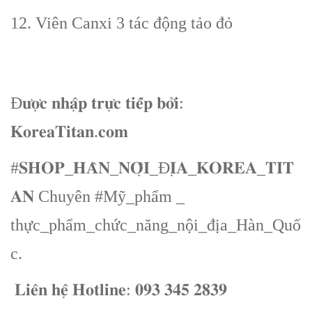
12. Viên Canxi 3 tác động tảo đỏ
Đ𝐮̛𝐨̛̣𝐜 𝐧𝐡𝐚̣̂𝐩 𝐭𝐫𝐮̛̣𝐜 𝐭𝐢𝐞̂́𝐩 𝐛𝐨̛̉𝐢:
𝐊𝐨𝐫𝐞𝐚𝐓𝐢𝐭𝐚𝐧.𝐜𝐨𝐦
#𝐒𝐇𝐎𝐏_𝐇𝐀̀𝐍_𝐍𝐎̣̂𝐈_Đ𝐈̣𝐀_𝐊𝐎𝐑𝐄𝐀_𝐓𝐈𝐓
𝐀𝐍 Chuyên #Mỹ_phẩm _
thực_phẩm_chức_năng_nội_địa_Hàn_Quố
c.
𝐋𝐢𝐞̂𝐧 𝐡𝐞̣̂ 𝐇𝐨𝐭𝐥𝐢𝐧𝐞: 𝟎𝟗𝟑 𝟑𝟒𝟓 𝟐𝟖𝟑𝟗