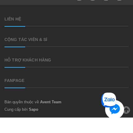
LIÊN HỆ
CỘNG TÁC VIÊN & SỈ
HỖ TRỢ KHÁCH HÀNG
FANPAGE
Bản quyền thuộc về
Avent Team
Cung cấp bởi
Sapo