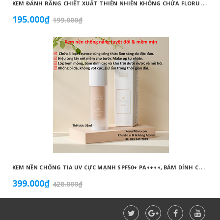
K
EM ĐÁNH RĂNG CHIẾT XUẤT THIÊN NHIÊN KHÔNG CHỨA FLORUA AN TOÀN DÀNH CHO TRẺ EM ( 50G) - ATOMY KID NATURAL TOOTHPASTE (NON FLUORIDE) - 애터미 키즈 내추럴 치약 - НАТУРАЛЬНАЯ ДЕТСКАЯ ЗУБНАЯ ПАСТА ATOMY
195.000₫
199.000₫
K
EM NỀN CHỐNG TIA UV CỰC MẠNH SPF50+ PA++++, BÁM DÍNH CAO, KHÔNG VÓN CỤC, DƯỠNG ẨM VÀ DƯỠNG TRẮNG DA HOÀN HẢO NO.23 (MÀU BEIGE) - ATOMY BB ABSOLUTE 23 - 애터미 앱솔루트 BB - АТОМИ АБСОЛЮТ BB №23
399.000₫
428.000₫