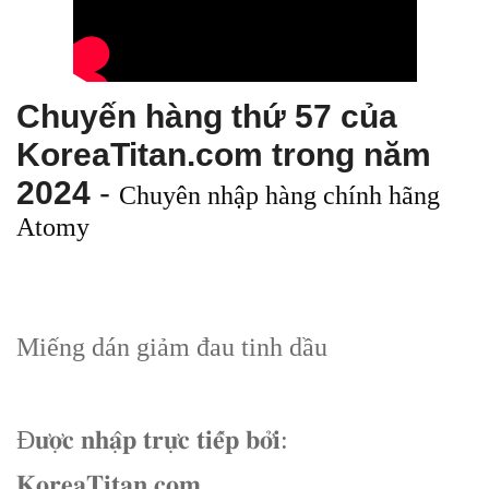
Chuyến hàng thứ 57 của
KoreaTitan.com trong năm
2024
-
Chuyên nhập hàng chính hãng
Atomy
Miếng dán giảm đau tinh dầu
Đ𝐮̛𝐨̛̣𝐜 𝐧𝐡𝐚̣̂𝐩 𝐭𝐫𝐮̛̣𝐜 𝐭𝐢𝐞̂́𝐩 𝐛𝐨̛̉𝐢:
𝐊𝐨𝐫𝐞𝐚𝐓𝐢𝐭𝐚𝐧.𝐜𝐨𝐦