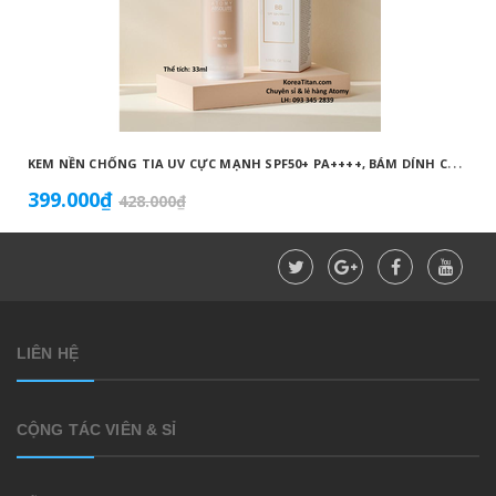
K
EM NỀN CHỐNG TIA UV CỰC MẠNH SPF50+ PA++++, BÁM DÍNH CAO, KHÔNG VÓN CỤC, DƯỠNG ẨM VÀ DƯỠNG TRẮNG DA HOÀN HẢO NO.23 (MÀU BEIGE) - ATOMY BB ABSOLUTE 23 - 애터미 앱솔루트 BB - АТОМИ АБСОЛЮТ BB №23
399.000₫
428.000₫
LIÊN HỆ
CỘNG TÁC VIÊN & SỈ