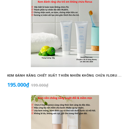
K
EM ĐÁNH RĂNG CHIẾT XUẤT THIÊN NHIÊN KHÔNG CHỨA FLORUA AN TOÀN DÀNH CHO TRẺ EM ( 50G) - ATOMY KID NATURAL TOOTHPASTE (NON FLUORIDE) - 애터미 키즈 내추럴 치약 - НАТУРАЛЬНАЯ ДЕТСКАЯ ЗУБНАЯ ПАСТА ATOMY
195.000₫
199.000₫