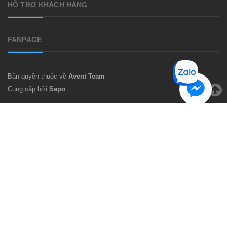
HỖ TRỢ KHÁCH HÀNG
FANPAGE
Bản quyền thuộc về
Avent Team
Cung cấp bởi
Sapo