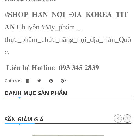
#𝐒𝐇𝐎𝐏_𝐇𝐀̀𝐍_𝐍𝐎̣̂𝐈_Đ𝐈̣𝐀_𝐊𝐎𝐑𝐄𝐀_𝐓𝐈𝐓
𝐀𝐍 Chuyên #Mỹ_phẩm _
thực_phẩm_chức_năng_nội_địa_Hàn_Quố
c.
𝐋𝐢𝐞̂𝐧 𝐡𝐞̣̂ 𝐇𝐨𝐭𝐥𝐢𝐧𝐞: 𝟎𝟗𝟑 𝟑𝟒𝟓 𝟐𝟖𝟑𝟗
Chia sẻ:
DANH MỤC SẢN PHẨM
SĂN GIẢM GIÁ