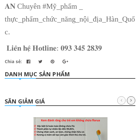
𝐀𝐍 Chuyên #Mỹ_phẩm _
thực_phẩm_chức_năng_nội_địa_Hàn_Quố
c.
𝐋𝐢𝐞̂𝐧 𝐡𝐞̣̂ 𝐇𝐨𝐭𝐥𝐢𝐧𝐞: 𝟎𝟗𝟑 𝟑𝟒𝟓 𝟐𝟖𝟑𝟗
Chia sẻ:
DANH MỤC SẢN PHẨM
SĂN GIẢM GIÁ