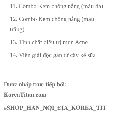
11. Combo Kem chống nắng (màu da)
12. Combo Kem chống nắng (màu
trắng)
13. Tinh chất điều trị mụn Acne
14. Viên giải độc gan từ cây kế sữa
Đ𝐮̛𝐨̛̣𝐜 𝐧𝐡𝐚̣̂𝐩 𝐭𝐫𝐮̛̣𝐜 𝐭𝐢𝐞̂́𝐩 𝐛𝐨̛̉𝐢:
𝐊𝐨𝐫𝐞𝐚𝐓𝐢𝐭𝐚𝐧.𝐜𝐨𝐦
#𝐒𝐇𝐎𝐏_𝐇𝐀̀𝐍_𝐍𝐎̣̂𝐈_Đ𝐈̣𝐀_𝐊𝐎𝐑𝐄𝐀_𝐓𝐈𝐓