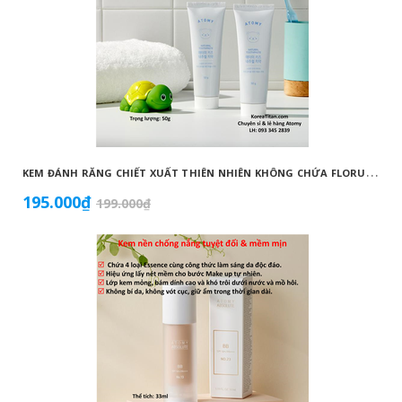
K
EM ĐÁNH RĂNG CHIẾT XUẤT THIÊN NHIÊN KHÔNG CHỨA FLORUA AN TOÀN DÀNH CHO TRẺ EM ( 50G) - ATOMY KID NATURAL TOOTHPASTE (NON FLUORIDE) - 애터미 키즈 내추럴 치약 - НАТУРАЛЬНАЯ ДЕТСКАЯ ЗУБНАЯ ПАСТА ATOMY
195.000₫
199.000₫