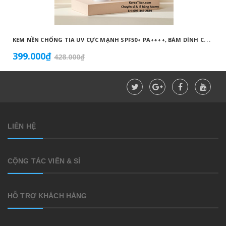
K
EM NỀN CHỐNG TIA UV CỰC MẠNH SPF50+ PA++++, BÁM DÍNH CAO, KHÔNG VÓN CỤC, DƯỠNG ẨM VÀ DƯỠNG TRẮNG DA HOÀN HẢO NO.23 (MÀU BEIGE) - ATOMY BB ABSOLUTE 23 - 애터미 앱솔루트 BB - АТОМИ АБСОЛЮТ BB №23
399.000₫
428.000₫
LIÊN HỆ
CỘNG TÁC VIÊN & SỈ
HỖ TRỢ KHÁCH HÀNG