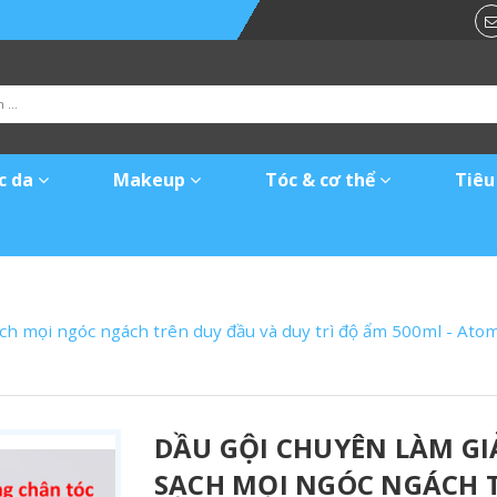
c da
Makeup
Tóc & cơ thể
Tiêu
 sạch mọi ngóc ngách trên duy đầu và duy trì độ ẩm 500ml 
DẦU GỘI CHUYÊN LÀM GI
SẠCH MỌI NGÓC NGÁCH T