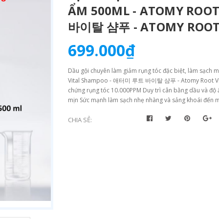
ẨM 500ML - ATOMY ROO
바이탈 샴푸 - ATOMY ROOT
699.000₫
Dầu gội chuyên làm giảm rụng tóc đặc biệt, làm sạch m
Vital Shampoo - 애터미 루트 바이탈 샴푸 - Atomy Root Vital
chứng rụng tóc 10.000PPM Duy trì cân bằng dầu và độ 
mịn Sức mạnh làm sạch nhẹ nhàng và sảng khoái đến mọ
CHIA SẺ: