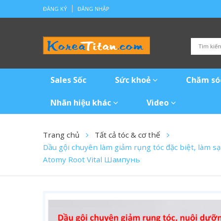
ĐĂNG KÝ
ĐĂNG NHẬP
Sales Sốc
Sức khoẻ
Chăm só
Nhãn hiệu khác
Video
Trang chủ
Tất cả tóc & cơ thể
Dầu gội chuyên làm giảm rụng tóc đặc biệt, làm
Atomy Root Vital Шампунь