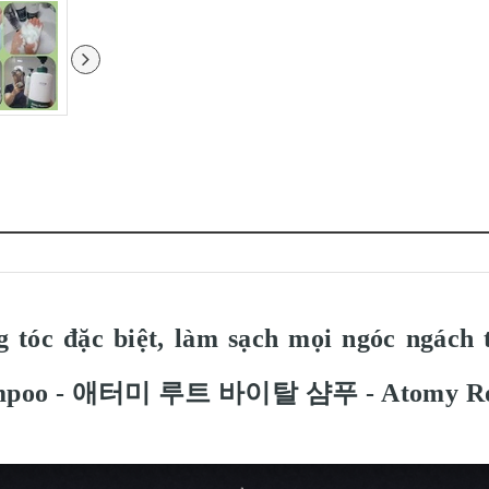
 tóc đặc biệt, làm sạch mọi ngóc ngách 
Shampoo - 애터미 루트 바이탈 샴푸 - Atomy Ro