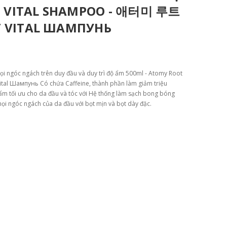
T VITAL SHAMPOO - 애터미 루트
 VITAL ШАМПУНЬ
ọi ngóc ngách trên duy đầu và duy trì độ ẩm 500ml - Atomy Root
 Шампунь Có chứa Caffeine, thành phần làm giảm triệu
ẩm tối ưu cho da đầu và tóc với Hệ thống làm sạch bong bóng
i ngóc ngách của da đầu với bọt mịn và bọt dày đặc.