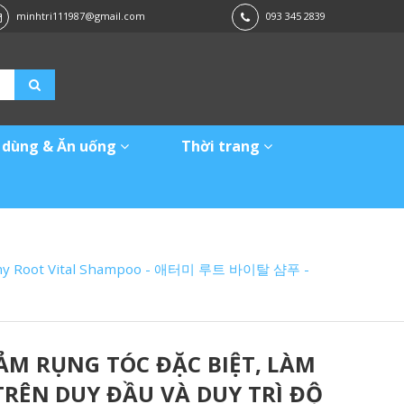
minhtri111987@gmail.com
093 345 2839
 dùng & Ăn uống
Thời trang
- Atomy Root Vital Shampoo - 애터미 루트 바이탈 샴푸 -
ẢM RỤNG TÓC ĐẶC BIỆT, LÀM
RÊN DUY ĐẦU VÀ DUY TRÌ ĐỘ