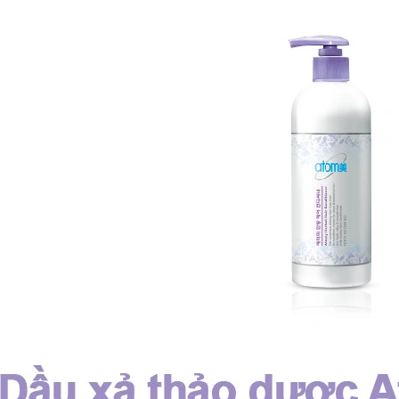
D
UNG DỊCH LÀM LÀNH VIÊM LOÉT NIÊM MẠC DẠ DÀY, GIẢM ĐAU DẠ DÀY, DỨT ĐIỂM Ợ CHUA CHIẾT XUẤT NỤ HOA KIM NGÂN VỚI MẬT ONG (20ML X 30 GÓI) - ATOMY STOMACH HEALTH DAILY CARE - 애터미 위건강 데일리 케어 - ЕЖЕДНЕВНЫЙ УХОД ЗА ЗДОРОВЬЕМ ЖЕЛУДКА ATOMY
.000₫
1.125.000₫