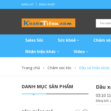
ĐĂNG KÝ
ĐĂNG NHẬP
Sales Sốc
Sức khoẻ
Chăm só
Nhãn hiệu khác
Video
Trang chủ
Chăm sóc tóc
Dầu xả thảo dược
DANH MỤC SẢN PHẨM
Dầu x
03:10 1
Đăng bởi: