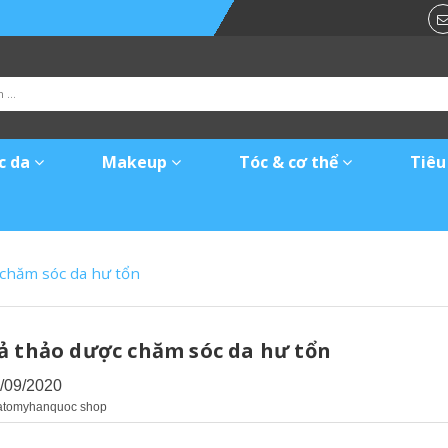
c da
Makeup
Tóc & cơ thể
Tiêu
 chăm sóc da hư tổn
ả thảo dược chăm sóc da hư tổn
1/09/2020
 atomyhanquoc shop