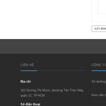
GỬI BÌN
LIÊN HỆ
CỘNG TÁ
Địa chỉ
162 Dương Thị Mười, phường Tân Thới Hiệp,
quận 12, TP.HCM
Số điện thoại