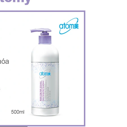
C
OLLAGEN CHIẾT XUẤT TỪ CÁ CÓ TRỌNG LƯỢNG PHÂN TỬ THẤP 512DA RẤT DỄ HẤP THU GIÚP ĐẸP DA SẢN PHẨM UỐNG ĐẸP DA, NGĂN NGỪA LÃO HOÁ DA (25ML X 14 ỐNG) - ATOMY INNER COLLAGEN - 애터미 이너콜라겐 - АТОМИ ВНУТРЕННИЙ КОЛЛАГЕН
N
ƯỚC TẨY TRANG LÀM SẠCH SÂU VÀ CẤP ẨM DỊU NHẸ CHO TẤT CẢ CÁC LOẠI DA KHÔNG GÂY DỊ ỨNG NGAY CẢ DA MẪN CẢM 300ML- ATOMY MILD CLEANSING WATER - 애터미 마일드 클렌징 워터 - АТОМИ МАЙЛД КЛЕНЗИНГ
369.000₫
99.0
398.000₫