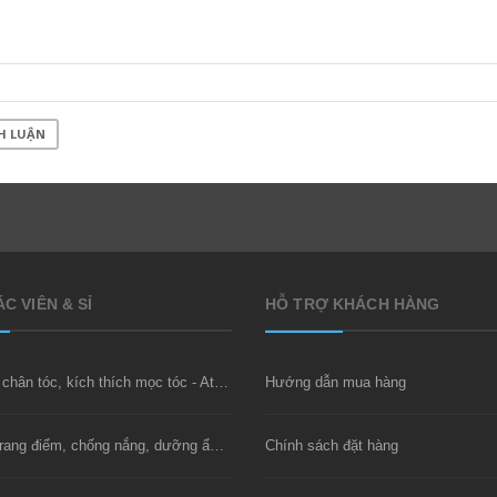
H LUẬN
C VIÊN & SỈ
HỖ TRỢ KHÁCH HÀNG
Xịt dưỡng chân tóc, kích thích mọc tóc - Atomy Saengmodan Hair Tonic
Hướng dẫn mua hàng
Kem nền trang điểm, chống nắng, dưỡng ẩm - BB Cream SPF30 PA++
Chính sách đặt hàng