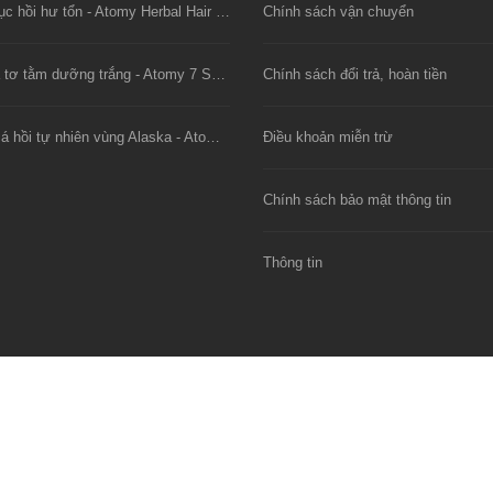
Dầu xả phục hồi hư tổn - Atomy Herbal Hair Conditioner
Chính sách vận chuyển
Mặt nạ lụa tơ tằm dưỡng trắng - Atomy 7 Solutions Gel Mask
Chính sách đổi trả, hoàn tiền
Viên dầu cá hồi tự nhiên vùng Alaska - Atomy Alaska E-Omega 3
Điều khoản miễn trừ
Chính sách bảo mật thông tin
Thông tin