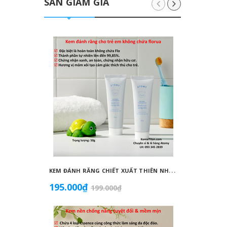
SĂN GIẢM GIÁ
K
EM ĐÁNH RĂNG CHIẾT XUẤT THIÊN NHIÊN KHÔNG CHỨA FLORUA AN TOÀN DÀNH CHO TRẺ EM ( 50G) - ATOMY KID NATURAL TOOTHPASTE (NON FLUORIDE) - 애터미 키즈 내추럴 치약 - НАТУРАЛЬНАЯ ДЕТСКАЯ ЗУБНАЯ ПАСТА ATOMY
195.000₫
1.099
199.000₫