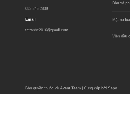
093 345 2839
Email
tritranbc2016@gmail.com
Bản quyền thuộc về
Avent Team
|
Cung cấp bởi
Sapo