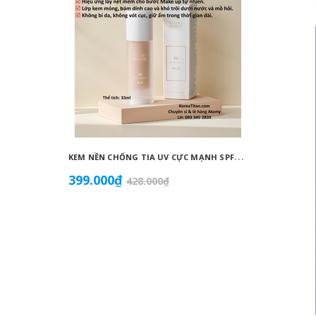
K
EM NỀN CHỐNG TIA UV CỰC MẠNH SPF50+ PA++++, BÁM DÍNH CAO, KHÔNG VÓN CỤC, DƯỠNG ẨM VÀ DƯỠNG TRẮNG DA HOÀN HẢO NO.23 (MÀU BEIGE) - ATOMY BB ABSOLUTE 23 - 애터미 앱솔루트 BB - АТОМИ АБСОЛЮТ BB №23
399.000₫
855.0
428.000₫