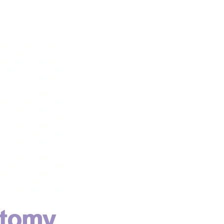
V
IÊN PHỤ KHOA GIÚP CÂN BẰNG VI SINH ÂM ĐẠO, TĂNG VI KHUẨN CÓ LỢI, DIỆT VI KHUẨN GÂY BỆNH VIÊM NHIỄM, NẤM, MÙI HÔI VÀ NGĂN NGỪA TÁI PHÁT (250MG X 45 VIÊN) - ATOMY WINNER BALANCE - 애터미 위너 밸런스 - ПОБЕДИТЕЛЬ БАЛАНСА ATOMY
VIÊN UỐNG TĂNG CƯỜNG SINH LỰC, CẢI THIỆN NỘI TIẾT TỐ CHO NAM, CHỨA OCTACOSANOL TĂNG SỨC BỀN, CẢI THIỆN TUYẾN TIỀN LIỆT, TIỂU ĐÊM, TIỂU KHÓ (500MG X 90 VIÊN) - ATOMY SAW PALMETTO - 애터미 쏘팔메토 - АТОМИ СО ПАЛЬМЕТТО
889.000₫
419.