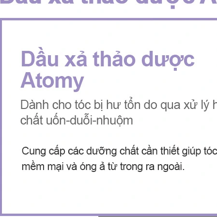
V
ITAMIN C TRÁI CÂY TƯƠI HÀM LƯỢNG CAO 2.000 MG CHỐNG OXY HOÁ BẢO VỆ TẾ BÀO, TĂNG HẤP THU SẮT, TĂNG SỨC ĐỀ KHÁNG, NGĂN NGỪA CẢM CÚM, GIÚP TỔNG HỢP COLLAGEN LÀM ĐẸP DA - ATOMY VITA MEGA COLOR VITAMIN C - 2.000MG - 애터미 비타메가컬러 비타민C - 2.000MG - АТОМИ ВИТА МЕГАКОЛОР ВИТАМИН С – 2000 МГ
00₫
1.019.000₫