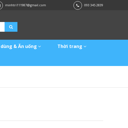
minhtri111987@gmail.com
093 345 2839
 dùng & Ăn uống
Thời trang