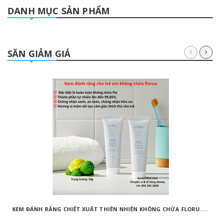
DANH MỤC SẢN PHẨM
SĂN GIẢM GIÁ
K
EM ĐÁNH RĂNG CHIẾT XUẤT THIÊN NHIÊN KHÔNG CHỨA FLORUA AN TOÀN DÀNH CHO TRẺ EM ( 50G) - ATOMY KID NATURAL TOOTHPASTE (NON FLUORIDE) - 애터미 키즈 내추럴 치약 - НАТУРАЛЬНАЯ ДЕТСКАЯ ЗУБНАЯ ПАСТА ATOMY