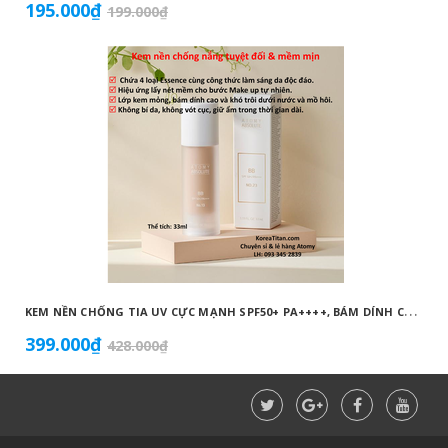
195.000₫
199.000₫
K
EM NỀN CHỐNG TIA UV CỰC MẠNH SPF50+ PA++++, BÁM DÍNH CAO, KHÔNG VÓN CỤC, DƯỠNG ẨM VÀ DƯỠNG TRẮNG DA HOÀN HẢO NO.23 (MÀU BEIGE) - ATOMY BB ABSOLUTE 23 - 애터미 앱솔루트 BB - АТОМИ АБСОЛЮТ BB №23
399.000₫
428.000₫