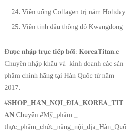
24. Viên uống Collagen trị nám Holiday
25. Viên tinh dầu thông đỏ Kwangdong
Đ𝐮̛𝐨̛̣𝐜 𝐧𝐡𝐚̣̂𝐩 𝐭𝐫𝐮̛̣𝐜 𝐭𝐢𝐞̂́𝐩 𝐛𝐨̛̉𝐢: 𝐊𝐨𝐫𝐞𝐚𝐓𝐢𝐭𝐚𝐧.𝐜 -
Chuyên nhập khẩu và kinh doanh các sản
phẩm chính hãng tại Hàn Quốc từ năm
2017.
#𝐒𝐇𝐎𝐏_𝐇𝐀̀𝐍_𝐍𝐎̣̂𝐈_Đ𝐈̣𝐀_𝐊𝐎𝐑𝐄𝐀_𝐓𝐈𝐓
𝐀𝐍 Chuyên #Mỹ_phẩm _
thực_phẩm_chức_năng_nội_địa_Hàn_Quố