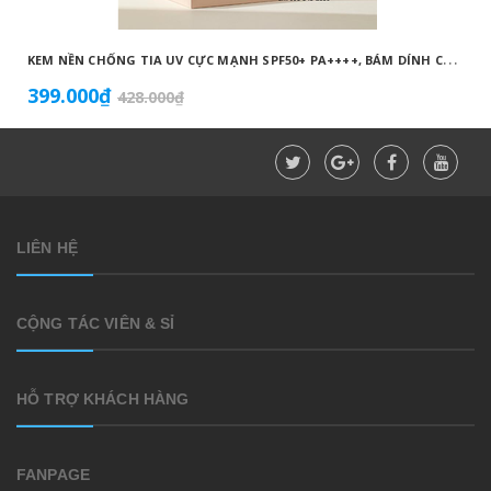
K
EM NỀN CHỐNG TIA UV CỰC MẠNH SPF50+ PA++++, BÁM DÍNH CAO, KHÔNG VÓN CỤC, DƯỠNG ẨM VÀ DƯỠNG TRẮNG DA HOÀN HẢO NO.23 (MÀU BEIGE) - ATOMY BB ABSOLUTE 23 - 애터미 앱솔루트 BB - АТОМИ АБСОЛЮТ BB №23
399.000₫
428.000₫
LIÊN HỆ
CỘNG TÁC VIÊN & SỈ
HỖ TRỢ KHÁCH HÀNG
FANPAGE