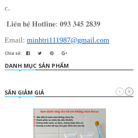
c.
𝐋𝐢𝐞̂𝐧 𝐡𝐞̣̂ 𝐇𝐨𝐭𝐥𝐢𝐧𝐞: 𝟎𝟗𝟑 𝟑𝟒𝟓 𝟐𝟖𝟑𝟗
Email:
minhtri111987@gmail.com
Chia sẻ:
DANH MỤC SẢN PHẨM
SĂN GIẢM GIÁ