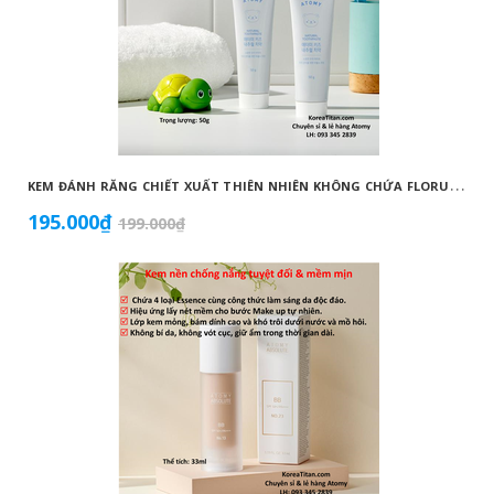
K
EM ĐÁNH RĂNG CHIẾT XUẤT THIÊN NHIÊN KHÔNG CHỨA FLORUA AN TOÀN DÀNH CHO TRẺ EM ( 50G) - ATOMY KID NATURAL TOOTHPASTE (NON FLUORIDE) - 애터미 키즈 내추럴 치약 - НАТУРАЛЬНАЯ ДЕТСКАЯ ЗУБНАЯ ПАСТА ATOMY
195.000₫
199.000₫