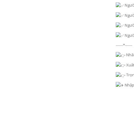
Người
Người
Người
Người
------*------
Nhãn
Xuất
Trọn
Nhập