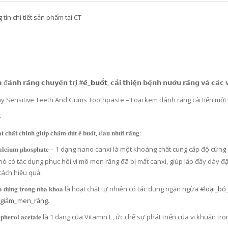
tin chi tiết sản phẩm tại CT
𝗮́𝗻𝗵 𝗿𝗮̆𝗻𝗴 𝗰𝗵𝘂𝘆𝗲̂𝗻 𝘁𝗿𝗶̣
#𝗲̂_𝗯𝘂𝗼̂́𝘁
, 𝗰𝗮̉𝗶 𝘁𝗵𝗶𝗲̣̂𝗻 𝗯𝗲̣̂𝗻𝗵 𝗻𝘂̛𝗼̛́𝘂 𝗿𝗮̆𝗻𝗴 𝘃𝗮̀ 𝗰𝗮́𝗰
Sensitive Teeth And Gums Toothpaste – Loại kem đánh răng cải tiến mới với nhiều thành p
-
𝐭 𝐜𝐡𝐚̂́𝐭 𝐜𝐡𝐢́𝐧𝐡 𝐠𝐢𝐮́𝐩 𝐜𝐡𝐚̂́𝐦 𝐝𝐮̛́𝐭 𝐞̂ 𝐛𝐮𝐨̂́𝐭, đ𝐚𝐮 𝐧𝐡𝐮̛́𝐭 𝐫𝐚̆𝐧𝐠:
𝐜𝐚𝐥𝐜𝐢𝐮𝐦 𝐩𝐡𝐨𝐬𝐩𝐡𝐚𝐭𝐞 – 1 dạng nano canxi là một khoáng chất cung cấp 
nó có tác dụng phục hồi vi mô men răng đã bị mất canxi, giúp lấp đầy dày đặ
D
UNG DỊCH LÀM LÀNH VIÊM LOÉT NIÊM MẠC DẠ DÀY, GIẢM ĐAU DẠ DÀY, DỨT ĐIỂM Ợ CHUA CHIẾT XUẤT NỤ HOA KIM NGÂN VỚI MẬT ONG (20ML X 30 GÓI) - ATOMY STOMACH HEALTH DAILY CARE - 애터미 위건강 데일리 케어 - ЕЖЕДНЕВНЫЙ УХОД ЗА ЗДОРОВЬЕМ ЖЕЛУДКА ATOMY
cách hiệu quả.
.000₫
1.125.000₫
𝐢𝐜𝐚 𝐝𝐮̀𝐧𝐠 𝐭𝐫𝐨𝐧𝐠 𝐧𝐡𝐚 𝐤𝐡𝐨𝐚 là hoạt chất tự nhiên có tác dụng ngăn ngừa
#loại_b
_giảm_men_răng
.
𝐨𝐩𝐡𝐞𝐫𝐨𝐥 𝐚𝐜𝐞𝐭𝐚𝐭𝐞 là 1 dạng của Vitamin E, ức chế sự phát triển của vi khu