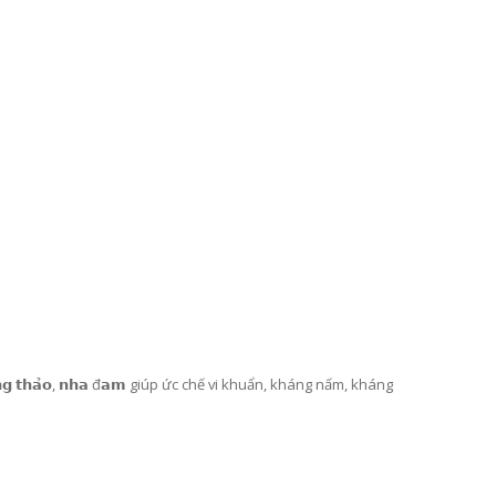
C
OLLAGEN CHIẾT XUẤT TỪ CÁ CÓ TRỌNG LƯỢNG PHÂN TỬ THẤP 512DA RẤT DỄ HẤP THU GIÚP ĐẸP DA SẢN PHẨM UỐNG ĐẸP DA, NGĂN NGỪA LÃO HOÁ DA (25ML X 14 ỐNG) - ATOMY INNER COLLAGEN - 애터미 이너콜라겐 - АТОМИ ВНУТРЕННИЙ КОЛЛАГЕН
N
ƯỚC TẨY TRANG LÀM SẠCH SÂU VÀ CẤP ẨM DỊU NHẸ CHO TẤT CẢ CÁC LOẠI DA KHÔNG GÂY DỊ ỨNG NGAY CẢ DA MẪN CẢM 300ML- ATOMY MILD CLEANSING WATER - 애터미 마일드 클렌징 워터 - АТОМИ МАЙЛД КЛЕНЗИНГ
369.000₫
99.0
398.000₫
̛𝗼̛𝗻𝗴 𝘁𝗵𝗮̉𝗼, 𝗻𝗵𝗮 đ𝗮𝗺 giúp ức chế vi khuẩn, kháng nấm, kháng