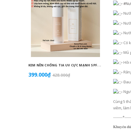
#Nư
Nướu
Nướu
Nướu
Có k
Mủ g
Hôi 
K
EM NỀN CHỐNG TIA UV CỰC MẠNH SPF50+ PA++++, BÁM DÍNH CAO, KHÔNG VÓN CỤC, DƯỠNG ẨM VÀ DƯỠNG TRẮNG DA HOÀN HẢO NO.23 (MÀU BEIGE) - ATOMY BB ABSOLUTE 23 - 애터미 앱솔루트 BB - АТОМИ АБСОЛЮТ BB №23
Răng
399.000₫
855.0
428.000₫
Đau 
Ngườ
Cùng 5 thành
viêm, làm
--------*-----
𝐊𝐡𝐮𝐲𝐞̂𝐧 𝐝𝐮