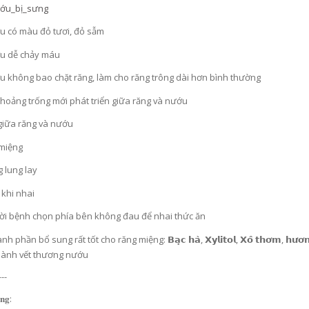
ớu_bị_sưng
 có màu đỏ tươi, đỏ sẫm
 dễ chảy máu
 không bao chặt răng, làm cho răng trông dài hơn bình thường
hoảng trống mới phát triển giữa răng và nướu
iữa răng và nướu
miệng
V
ITAMIN C TRÁI CÂY TƯƠI HÀM LƯỢNG CAO 2.000 MG CHỐNG OXY HOÁ BẢO VỆ TẾ BÀO, TĂNG HẤP THU SẮT, TĂNG SỨC ĐỀ KHÁNG, NGĂN NGỪA CẢM CÚM, GIÚP TỔNG HỢP COLLAGEN LÀM ĐẸP DA - ATOMY VITA MEGA COLOR VITAMIN C - 2.000MG - 애터미 비타메가컬러 비타민C - 2.000MG - АТОМИ ВИТА МЕГАКОЛОР ВИТАМИН С – 2000 МГ
 lung lay
00₫
1.019.000₫
khi nhai
i bệnh chọn phía bên không đau để nhai thức ăn
 phần bổ sung rất tốt cho răng miệng: 𝗕𝗮̣𝗰 𝗵𝗮̀, 𝗫𝘆𝗹𝗶𝘁𝗼𝗹, 𝗫𝗼̂ 𝘁𝗵𝗼̛𝗺, 𝗵
 lành vết thương nướu
---
̀𝐧𝐠: