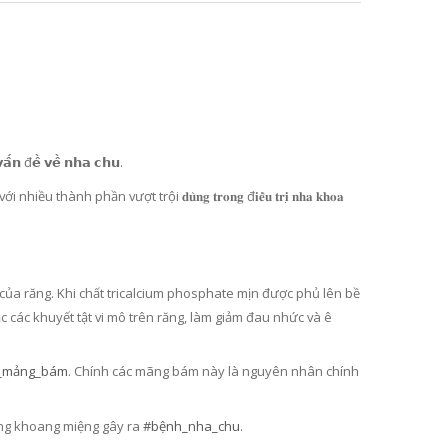
 𝘃𝗮̂́𝗻 đ𝗲̂̀ 𝘃𝗲̂̀ 𝗻𝗵𝗮 𝗰𝗵𝘂.
hần vượt trội 𝐝𝐮̀𝐧𝐠 𝐭𝐫𝐨𝐧𝐠 đ𝐢𝐞̂̀𝐮 𝐭𝐫𝐢̣ 𝐧𝐡𝐚 𝐤𝐡𝐨𝐚
độ cứng của răng. Khi chất tricalcium phosphate mịn được phủ lên bề
c các khuyết tật vi mô trên răng, làm giảm đau nhức và ê
V
IÊN PHỤ KHOA GIÚP CÂN BẰNG VI SINH ÂM ĐẠO, TĂNG VI KHUẨN CÓ LỢI, DIỆT VI KHUẨN GÂY BỆNH VIÊM NHIỄM, NẤM, MÙI HÔI VÀ NGĂN NGỪA TÁI PHÁT (250MG X 45 VIÊN) - ATOMY WINNER BALANCE - 애터미 위너 밸런스 - ПОБЕДИТЕЛЬ БАЛАНСА ATOMY
VIÊN UỐNG TĂNG CƯỜNG SINH LỰC, CẢI THIỆN NỘI TIẾT TỐ CHO NAM, CHỨA OCTACOSANOL TĂNG SỨC BỀN, CẢI THIỆN TUYẾN TIỀN LIỆT, TIỂU ĐÊM, TIỂU KHÓ (500MG X 90 VIÊN) - ATOMY SAW PALMETTO - 애터미 쏘팔메토 - АТОМИ СО ПАЛЬМЕТТО
889.000₫
419.
ỏ_mảng_bám
. Chính các mãng bám này là nguyên nhân chính
ẩn trong khoang miệng gây ra
#bệnh_nha_chu
.