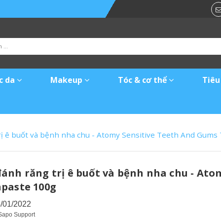
c da
Makeup
Tóc & cơ thể
Tiêu
ị ê buốt và bệnh nha chu - Atomy Sensitive Teeth And Gums
ánh răng trị ê buốt và bệnh nha chu - Ato
paste 100g
4/01/2022
Sapo Support