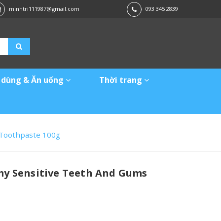
minhtri111987@gmail.com
093 345 2839
 dùng & Ăn uống
Thời trang
 Toothpaste 100g
my Sensitive Teeth And Gums