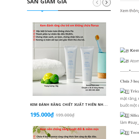
SĂN GIẢM GIÁ
Xem thông 
𝗞𝗲𝗺 đ
Atomy 
-------*------
𝐂𝐡𝐮̛́𝐚 𝟑 𝐡𝐨𝐚̣
𝐓𝐫
mặt răng, 
K
EM ĐÁNH RĂNG CHIẾT XUẤT THIÊN NHIÊN KHÔNG CHỨA FLORUA AN TOÀN DÀNH CHO TRẺ EM ( 50G) - ATOMY KID NATURAL TOOTHPASTE (NON FLUORIDE) - 애터미 키즈 내추럴 치약 - НАТУРАЛЬНАЯ ДЕТСКАЯ ЗУБНАЯ ПАСТА ATOMY
buốt một 
195.000₫
1.099
199.000₫
𝐒𝐢𝐥
làm
#suy
𝐓𝐨