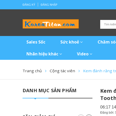
ĐĂNG KÝ
ĐĂNG NHẬP
Sales Sốc
Sức khoẻ
Chăm só
Nhãn hiệu khác
Video
Trang chủ
Cộng tác viên
Kem đánh răng tr
DANH MỤC SẢN PHẨM
Kem đ
Tooth
06:17 1
Đăng bởi: 