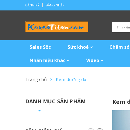
ĐĂNG KÝ
ĐĂNG NHẬP
Sales Sốc
Sức khoẻ
Chăm só
Nhãn hiệu khác
Video
Trang chủ
Kem dưỡng da
DANH MỤC SẢN PHẨM
Kem 