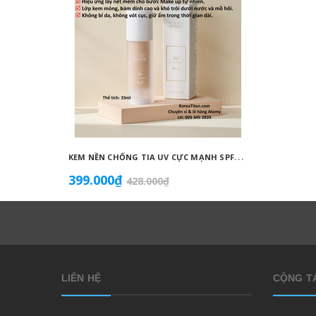
K
EM NỀN CHỐNG TIA UV CỰC MẠNH SPF50+ PA++++, BÁM DÍNH CAO, KHÔNG VÓN CỤC, DƯỠNG ẨM VÀ DƯỠNG TRẮNG DA HOÀN HẢO NO.23 (MÀU BEIGE) - ATOMY BB ABSOLUTE 23 - 애터미 앱솔루트 BB - АТОМИ АБСОЛЮТ BB №23
399.000₫
855.0
428.000₫
LIÊN HỆ
CỘNG TÁ