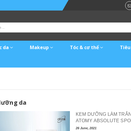
c da
Makeup
Tóc & cơ thể
Tiêu
dưỡng da
KEM DƯỠNG LÀM TRẮNG
ATOMY ABSOLUTE SPO
26 June, 2021