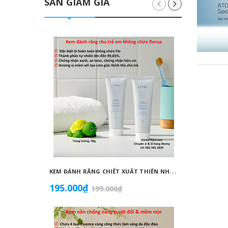
SĂN GIẢM GIÁ
K
EM ĐÁNH RĂNG CHIẾT XUẤT THIÊN NHIÊN KHÔNG CHỨA FLORUA AN TOÀN DÀNH CHO TRẺ EM ( 50G) - ATOMY KID NATURAL TOOTHPASTE (NON FLUORIDE) - 애터미 키즈 내추럴 치약 - НАТУРАЛЬНАЯ ДЕТСКАЯ ЗУБНАЯ ПАСТА ATOMY
195.000₫
1.099
199.000₫