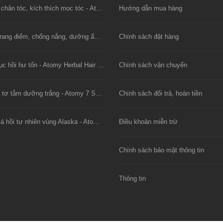
Xịt dưỡng chân tóc, kích thích mọc tóc - Atomy Saengmodan Hair Tonic
Hướng dẫn mua hàng
Kem nền trang điểm, chống nắng, dưỡng ẩm - BB Cream SPF30 PA++
Chính sách đặt hàng
Dầu xả phục hồi hư tổn - Atomy Herbal Hair Conditioner
Chính sách vận chuyển
Mặt nạ lụa tơ tằm dưỡng trắng - Atomy 7 Solutions Gel Mask
Chính sách đổi trả, hoàn tiền
Viên dầu cá hồi tự nhiên vùng Alaska - Atomy Alaska E-Omega 3
Điều khoản miễn trừ
Chính sách bảo mật thông tin
Thông tin