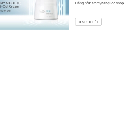
Đăng bởi: atomyhanquoc shop
XEM CHI TIẾT
D
UNG DỊCH LÀM LÀNH VIÊM LOÉT NIÊM MẠC DẠ DÀY, GIẢM ĐAU DẠ DÀY, DỨT ĐIỂM Ợ CHUA CHIẾT XUẤT NỤ HOA KIM NGÂN VỚI MẬT ONG (20ML X 30 GÓI) - ATOMY STOMACH HEALTH DAILY CARE - 애터미 위건강 데일리 케어 - ЕЖЕДНЕВНЫЙ УХОД ЗА ЗДОРОВЬЕМ ЖЕЛУДКА ATOMY
.000₫
1.125.000₫