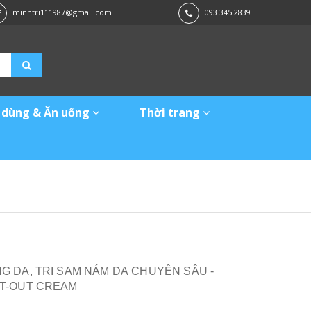
minhtri111987@gmail.com
093 345 2839
 dùng & Ăn uống
Thời trang
 DA, TRỊ SẠM NÁM DA CHUYÊN SÂU -
T-OUT CREAM