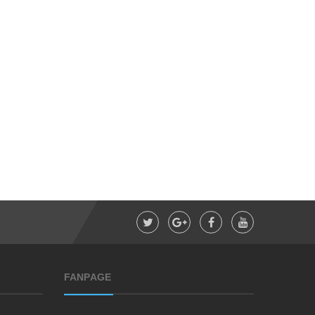
C
OLLAGEN CHIẾT XUẤT TỪ CÁ CÓ TRỌNG LƯỢNG PHÂN TỬ THẤP 512DA RẤT DỄ HẤP THU GIÚP ĐẸP DA SẢN PHẨM UỐNG ĐẸP DA, NGĂN NGỪA LÃO HOÁ DA (25ML X 14 ỐNG) - ATOMY INNER COLLAGEN - 애터미 이너콜라겐 - АТОМИ ВНУТРЕННИЙ КОЛЛАГЕН
N
ƯỚC TẨY TRANG LÀM SẠCH SÂU VÀ CẤP ẨM DỊU NHẸ CHO TẤT CẢ CÁC LOẠI DA KHÔNG GÂY DỊ ỨNG NGAY CẢ DA MẪN CẢM 300ML- ATOMY MILD CLEANSING WATER - 애터미 마일드 클렌징 워터 - АТОМИ МАЙЛД КЛЕНЗИНГ
369.000₫
99.0
398.000₫
FANPAGE