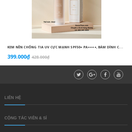
K
EM NỀN CHỐNG TIA UV CỰC MẠNH SPF50+ PA++++, BÁM DÍNH CAO, KHÔNG VÓN CỤC, DƯỠNG ẨM VÀ DƯỠNG TRẮNG DA HOÀN HẢO NO.23 (MÀU BEIGE) - ATOMY BB ABSOLUTE 23 - 애터미 앱솔루트 BB - АТОМИ АБСОЛЮТ BB №23
399.000₫
428.000₫
LIÊN HỆ
CỘNG TÁC VIÊN & SỈ