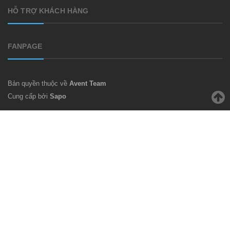
HỖ TRỢ KHÁCH HÀNG
FANPAGE
Bản quyền thuộc về
Avent Team
Cung cấp bởi
Sapo