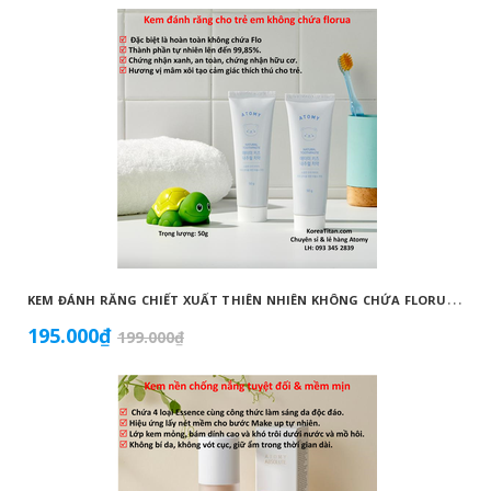
K
EM ĐÁNH RĂNG CHIẾT XUẤT THIÊN NHIÊN KHÔNG CHỨA FLORUA AN TOÀN DÀNH CHO TRẺ EM ( 50G) - ATOMY KID NATURAL TOOTHPASTE (NON FLUORIDE) - 애터미 키즈 내추럴 치약 - НАТУРАЛЬНАЯ ДЕТСКАЯ ЗУБНАЯ ПАСТА ATOMY
195.000₫
199.000₫