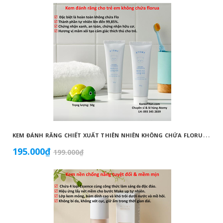
K
EM ĐÁNH RĂNG CHIẾT XUẤT THIÊN NHIÊN KHÔNG CHỨA FLORUA AN TOÀN DÀNH CHO TRẺ EM ( 50G) - ATOMY KID NATURAL TOOTHPASTE (NON FLUORIDE) - 애터미 키즈 내추럴 치약 - НАТУРАЛЬНАЯ ДЕТСКАЯ ЗУБНАЯ ПАСТА ATOMY
195.000₫
199.000₫