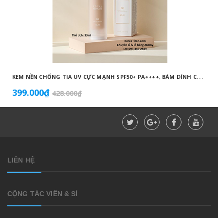
K
EM NỀN CHỐNG TIA UV CỰC MẠNH SPF50+ PA++++, BÁM DÍNH CAO, KHÔNG VÓN CỤC, DƯỠNG ẨM VÀ DƯỠNG TRẮNG DA HOÀN HẢO NO.23 (MÀU BEIGE) - ATOMY BB ABSOLUTE 23 - 애터미 앱솔루트 BB - АТОМИ АБСОЛЮТ BB №23
399.000₫
428.000₫
LIÊN HỆ
CỘNG TÁC VIÊN & SỈ