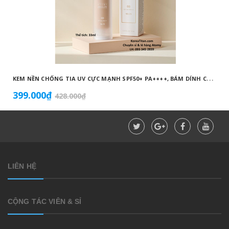
K
EM NỀN CHỐNG TIA UV CỰC MẠNH SPF50+ PA++++, BÁM DÍNH CAO, KHÔNG VÓN CỤC, DƯỠNG ẨM VÀ DƯỠNG TRẮNG DA HOÀN HẢO NO.23 (MÀU BEIGE) - ATOMY BB ABSOLUTE 23 - 애터미 앱솔루트 BB - АТОМИ АБСОЛЮТ BB №23
399.000₫
428.000₫
LIÊN HỆ
CỘNG TÁC VIÊN & SỈ