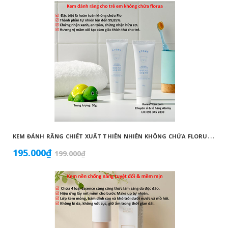
K
EM ĐÁNH RĂNG CHIẾT XUẤT THIÊN NHIÊN KHÔNG CHỨA FLORUA AN TOÀN DÀNH CHO TRẺ EM ( 50G) - ATOMY KID NATURAL TOOTHPASTE (NON FLUORIDE) - 애터미 키즈 내추럴 치약 - НАТУРАЛЬНАЯ ДЕТСКАЯ ЗУБНАЯ ПАСТА ATOMY
195.000₫
199.000₫