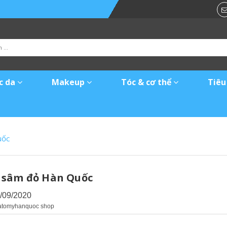
c da
Makeup
Tóc & cơ thể
Tiêu
uốc
sâm đỏ Hàn Quốc
1/09/2020
 atomyhanquoc shop