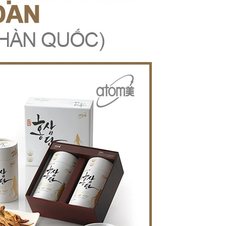
C
OLLAGEN CHIẾT XUẤT TỪ CÁ CÓ TRỌNG LƯỢNG PHÂN TỬ THẤP 512DA RẤT DỄ HẤP THU GIÚP ĐẸP DA SẢN PHẨM UỐNG ĐẸP DA, NGĂN NGỪA LÃO HOÁ DA (25ML X 14 ỐNG) - ATOMY INNER COLLAGEN - 애터미 이너콜라겐 - АТОМИ ВНУТРЕННИЙ КОЛЛАГЕН
N
ƯỚC TẨY TRANG LÀM SẠCH SÂU VÀ CẤP ẨM DỊU NHẸ CHO TẤT CẢ CÁC LOẠI DA KHÔNG GÂY DỊ ỨNG NGAY CẢ DA MẪN CẢM 300ML- ATOMY MILD CLEANSING WATER - 애터미 마일드 클렌징 워터 - АТОМИ МАЙЛД КЛЕНЗИНГ
369.000₫
99.0
398.000₫