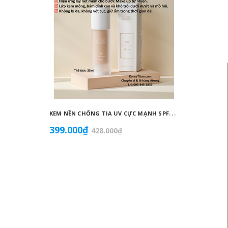
K
EM NỀN CHỐNG TIA UV CỰC MẠNH SPF50+ PA++++, BÁM DÍNH CAO, KHÔNG VÓN CỤC, DƯỠNG ẨM VÀ DƯỠNG TRẮNG DA HOÀN HẢO NO.23 (MÀU BEIGE) - ATOMY BB ABSOLUTE 23 - 애터미 앱솔루트 BB - АТОМИ АБСОЛЮТ BB №23
399.000₫
855.0
428.000₫