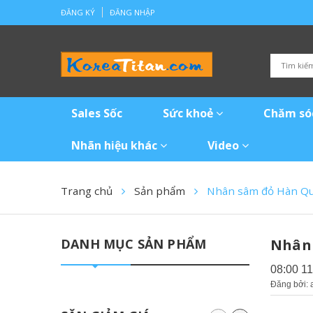
ĐĂNG KÝ
ĐĂNG NHẬP
Sales Sốc
Sức khoẻ
Chăm só
Nhãn hiệu khác
Video
Trang chủ
Sản phẩm
Nhân sâm đỏ Hàn Q
DANH MỤC SẢN PHẨM
Nhân 
08:00 1
Đăng bởi: