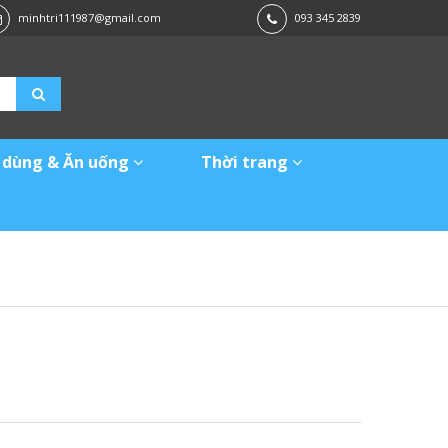
minhtri111987@gmail.com
093 345 2839
 dùng & Ăn uống
Thời trang