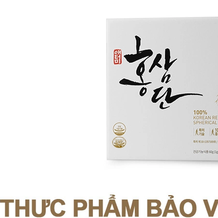
D
UNG DỊCH LÀM LÀNH VIÊM LOÉT NIÊM MẠC DẠ DÀY, GIẢM ĐAU DẠ DÀY, DỨT ĐIỂM Ợ CHUA CHIẾT XUẤT NỤ HOA KIM NGÂN VỚI MẬT ONG (20ML X 30 GÓI) - ATOMY STOMACH HEALTH DAILY CARE - 애터미 위건강 데일리 케어 - ЕЖЕДНЕВНЫЙ УХОД ЗА ЗДОРОВЬЕМ ЖЕЛУДКА ATOMY
.000₫
1.125.000₫