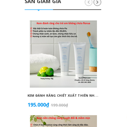
SĂN GIẢM GIÁ
K
EM ĐÁNH RĂNG CHIẾT XUẤT THIÊN NHIÊN KHÔNG CHỨA FLORUA AN TOÀN DÀNH CHO TRẺ EM ( 50G) - ATOMY KID NATURAL TOOTHPASTE (NON FLUORIDE) - 애터미 키즈 내추럴 치약 - НАТУРАЛЬНАЯ ДЕТСКАЯ ЗУБНАЯ ПАСТА ATOMY
195.000₫
1.099
199.000₫