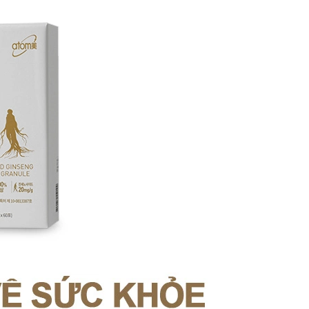
V
IÊN PHỤ KHOA GIÚP CÂN BẰNG VI SINH ÂM ĐẠO, TĂNG VI KHUẨN CÓ LỢI, DIỆT VI KHUẨN GÂY BỆNH VIÊM NHIỄM, NẤM, MÙI HÔI VÀ NGĂN NGỪA TÁI PHÁT (250MG X 45 VIÊN) - ATOMY WINNER BALANCE - 애터미 위너 밸런스 - ПОБЕДИТЕЛЬ БАЛАНСА ATOMY
VIÊN UỐNG TĂNG CƯỜNG SINH LỰC, CẢI THIỆN NỘI TIẾT TỐ CHO NAM, CHỨA OCTACOSANOL TĂNG SỨC BỀN, CẢI THIỆN TUYẾN TIỀN LIỆT, TIỂU ĐÊM, TIỂU KHÓ (500MG X 90 VIÊN) - ATOMY SAW PALMETTO - 애터미 쏘팔메토 - АТОМИ СО ПАЛЬМЕТТО
889.000₫
419.