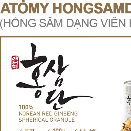
V
ITAMIN C TRÁI CÂY TƯƠI HÀM LƯỢNG CAO 2.000 MG CHỐNG OXY HOÁ BẢO VỆ TẾ BÀO, TĂNG HẤP THU SẮT, TĂNG SỨC ĐỀ KHÁNG, NGĂN NGỪA CẢM CÚM, GIÚP TỔNG HỢP COLLAGEN LÀM ĐẸP DA - ATOMY VITA MEGA COLOR VITAMIN C - 2.000MG - 애터미 비타메가컬러 비타민C - 2.000MG - АТОМИ ВИТА МЕГАКОЛОР ВИТАМИН С – 2000 МГ
00₫
1.019.000₫