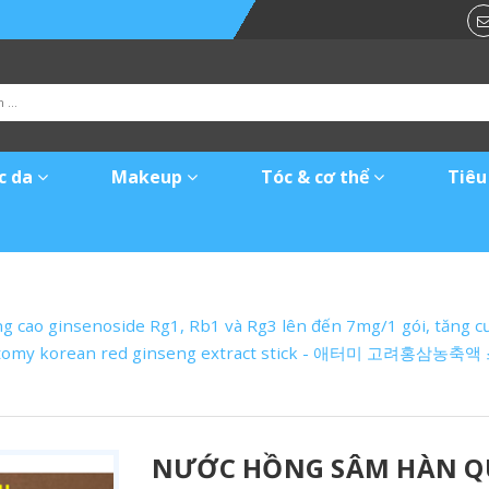
c da
Makeup
Tóc & cơ thể
Tiêu
ao ginsenoside Rg1, Rb1 và Rg3 lên đến 7mg/1 gói, tăng cườn
 - Atomy korean red ginseng extract stick - 애터미 고려홍삼농축
NƯỚC HỒNG SÂM HÀN Q