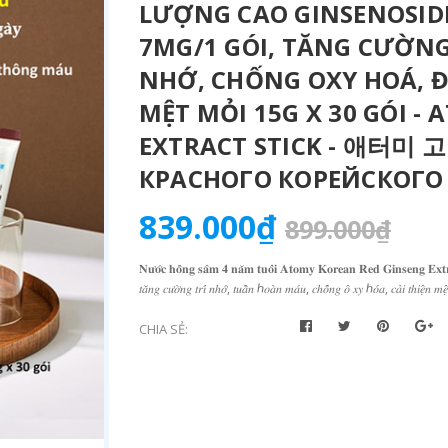
LƯỢNG CAO GINSENOSIDE
7MG/1 GÓI, TĂNG CƯỜNG 
NHỚ, CHỐNG OXY HOÁ, Đ
MỆT MỎI 15G X 30 GÓI -
EXTRACT STICK - 애터미
КРАСНОГО КОРЕЙСКОГО
839.000₫
899.000₫
𝐍𝐮̛𝐨̛́𝐜 𝐡𝐨̂̀𝐧𝐠 𝐬𝐚̂𝐦 𝟒 𝐧𝐚̆𝐦 𝐭𝐮𝐨̂̉𝐢 𝐀𝐭𝐨𝐦𝐲 𝐊𝐨𝐫𝐞𝐚𝐧 𝐑𝐞𝐝 𝐆𝐢𝐧𝐬𝐞𝐧𝐠 𝐄𝐱𝐭𝐫𝐚𝐜𝐭 𝐒
𝑡𝑎̆𝑛𝑔 𝑐𝑢̛𝑜̛̀𝑛𝑔 𝑡𝑟𝑖́ 𝑛ℎ𝑜̛́, 𝑡𝑢𝑎̂̀𝑛 ℎ𝑜𝑎̀𝑛 𝑚𝑎́𝑢, 𝑐ℎ𝑜̂́𝑛𝑔 𝑜̂ 𝑥𝑦 ℎ𝑜́𝑎, 𝑐𝑎̉𝑖 𝑡ℎ𝑖𝑒̣̂𝑛 𝑚𝑒
CHIA SẺ: