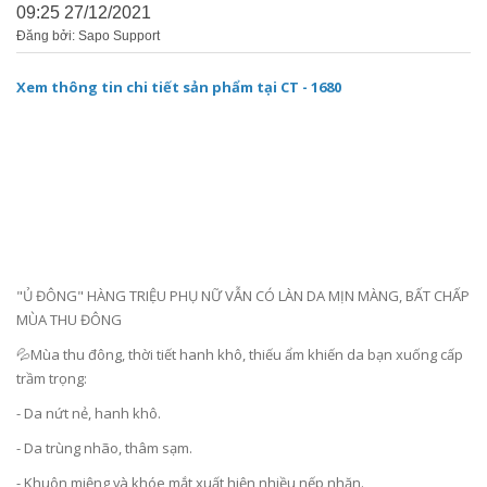
09:25 27/12/2021
Đăng bởi: Sapo Support
Xem thông tin chi tiết sản phẩm tại CT - 1680
"Ủ ĐÔNG" HÀNG TRIỆU PHỤ NỮ VẪN CÓ LÀN DA MỊN MÀNG, BẤT CHẤP
MÙA THU ĐÔNG
💦Mùa thu đông, thời tiết hanh khô, thiếu ẩm khiến da bạn xuống cấp
trầm trọng:
- Da nứt nẻ, hanh khô.
- Da trùng nhão, thâm sạm.
- Khuôn miệng và khóe mắt xuất hiện nhiều nếp nhăn.