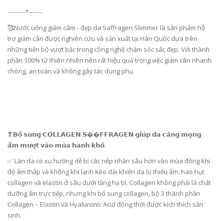
---------*-------
🥰Nước uống giảm câm - đẹp da Saffragen Slimmer là sản phẩm hỗ
trợ giảm cân được nghiên cứu và sản xuất tại Hàn Quốc dựa trên
những tiến bộ vượt bậc trong công nghệ chăm sóc sắc đẹp. Với thành
phần 100% từ thiên nhiên nên rất hiệu quả trong việc giảm cân nhanh
chóng, an toàn và không gây tác dụng phụ.
❣𝗕𝗼̂̉ 𝘀𝘂𝗻𝗴 𝗖𝗢𝗟𝗟𝗔𝗚𝗘𝗡 𝗦��𝗙𝗙𝗥𝗔𝗚𝗘𝗡 𝗴𝗶𝘂́𝗽 𝗱𝗮 𝗰𝗮̆𝗻𝗴 𝗺𝗼̣𝗻𝗴
𝗮̂̉𝗺 𝗺𝘂̛𝗼̛̣𝘁 𝘃𝗮̀𝗼 𝗺𝘂̀𝗮 𝗵𝗮𝗻𝗵 𝗸𝗵𝗼̂.
✅ Làn da có xu hướng dễ bị các nếp nhăn sâu hơn vào mùa đông khi
độ ẩm thấp và không khí lạnh kéo dài khiến da bị thiếu ẩm, hao hụt
collagen và elastin ở sâu dưới tầng hạ bì. Collagen không phải là chất
dưỡng ẩm trực tiếp, nhưng khi bổ sung collagen, bộ 3 thành phần
Collagen – Elastin và Hyaluronic Acid đồng thời được kích thích sản
sinh.