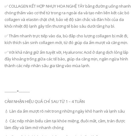
✅ COLLAGEN KẾT HỢP NHỤY HOA NGHỆ TÂY bằng đường uống nhanh
chóng thấm vào cơ thể từ trong ra ngoài da và tạo nên liên kết các bó
collagen và elastin chặt chẽ, bảo vệ độ săn chắc và đàn hồi của da
khỏi nhiệt độ lạnh gây tổn thương tế bào sâu dưới tầng hạ bì.
✅ Thấm nhanh trực tiếp vào da, bù đắp cho lượng collagen bị mất đi,
kích thích sản sinh collagen mới, từ đó giúp da ẩm mượt và căng mịn.
✅ Với khả năng giữ ẩm tuyệt vời, Hyaluronic Acid ở dạng dịch lỏng lấp
đầy khoảng trống giữa các tế bào, giúp da căng mịn, ngăn ngừa hình
thành các nếp nhăn sâu gia tăng vào mùa lạnh.
----------*---------
CẢM NHẬN HIỆU QUẢ CHỈ SAU TỪ 1 – 4 TUẦN
💧 Làn da ẩm mượt rõ nét trong những ngày khô hanh và lạnh sâu
💧 Các nếp nhăn biểu cảm tại khóe miệng, đuôi mắt, cằm, trán được
làm đầy và làm mờ nhanh chóng