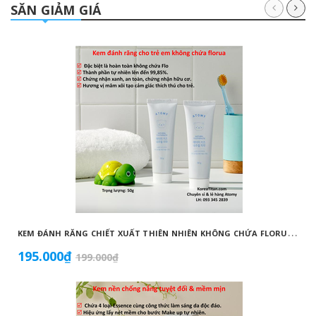
SĂN GIẢM GIÁ
K
EM ĐÁNH RĂNG CHIẾT XUẤT THIÊN NHIÊN KHÔNG CHỨA FLORUA AN TOÀN DÀNH CHO TRẺ EM ( 50G) - ATOMY KID NATURAL TOOTHPASTE (NON FLUORIDE) - 애터미 키즈 내추럴 치약 - НАТУРАЛЬНАЯ ДЕТСКАЯ ЗУБНАЯ ПАСТА ATOMY
195.000₫
199.000₫