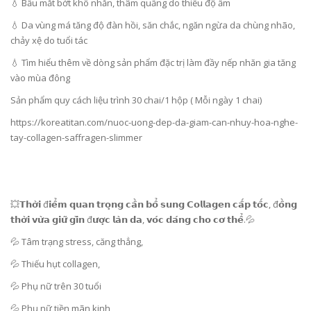
💧 Bầu mắt bớt khô nhăn, thâm quầng do thiếu độ ẩm
💧 Da vùng má tăng độ đàn hồi, săn chắc, ngăn ngừa da chùng nhão,
chảy xệ do tuổi tác
💧 Tìm hiểu thêm về dòng sản phẩm đặc trị làm đầy nếp nhăn gia tăng
vào mùa đông
Sản phẩm quy cách liệu trình 30 chai/1 hộp ( Mỗi ngày 1 chai)
https://koreatitan.com/nuoc-uong-dep-da-giam-can-nhuy-hoa-nghe-
tay-collagen-saffragen-slimmer
💥𝗧𝗵𝗼̛̀𝗶 đ𝗶𝗲̂̉𝗺 𝗾𝘂𝗮𝗻 𝘁𝗿𝗼̣𝗻𝗴 𝗰𝗮̂̀𝗻 𝗯𝗼̂̉ 𝘀𝘂𝗻𝗴 𝗖𝗼𝗹𝗹𝗮𝗴𝗲𝗻 𝗰𝗮̂́𝗽 𝘁𝗼̂́𝗰, đ𝗼̂̀𝗻𝗴
𝘁𝗵𝗼̛̀𝗶 𝘃𝘂̛̀𝗮 𝗴𝗶𝘂̛̃ 𝗴𝗶̀𝗻 đ𝘂̛𝗼̛̣𝗰 𝗹𝗮̀𝗻 𝗱𝗮, 𝘃𝗼́𝗰 𝗱𝗮́𝗻𝗴 𝗰𝗵𝗼 𝗰𝗼̛ 𝘁𝗵𝗲̂̉.💦
💦 Tâm trạng stress, căng thẳng,
💦 Thiếu hụt collagen,
💦 Phụ nữ trên 30 tuổi
💦 Phụ nữ tiền mãn kinh,