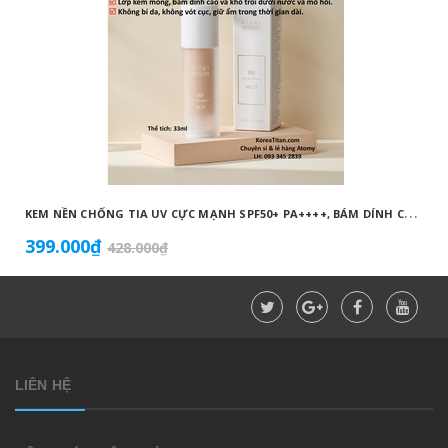
K
EM NỀN CHỐNG TIA UV CỰC MẠNH SPF50+ PA++++, BÁM DÍNH CAO, KHÔNG VÓN CỤC, DƯỠNG ẨM VÀ DƯỠNG TRẮNG DA HOÀN HẢO NO.23 (MÀU BEIGE) - ATOMY BB ABSOLUTE 23 - 애터미 앱솔루트 BB - АТОМИ АБСОЛЮТ BB №23
399.000₫
428.000₫
LIÊN HỆ