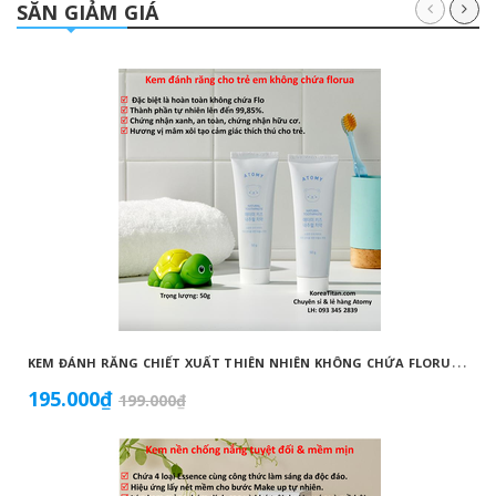
SĂN GIẢM GIÁ
K
EM ĐÁNH RĂNG CHIẾT XUẤT THIÊN NHIÊN KHÔNG CHỨA FLORUA AN TOÀN DÀNH CHO TRẺ EM ( 50G) - ATOMY KID NATURAL TOOTHPASTE (NON FLUORIDE) - 애터미 키즈 내추럴 치약 - НАТУРАЛЬНАЯ ДЕТСКАЯ ЗУБНАЯ ПАСТА ATOMY
195.000₫
199.000₫