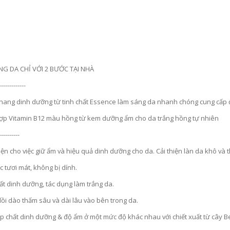
G DA CHỈ VỚI 2 BƯỚC TẠI NHÀ
-------------
 nang dinh dưỡng từ tinh chất Essence làm sáng da nhanh chóng cung cấp 
hợp Vitamin B12 màu hồng từ kem dưỡng ẩm cho da trắng hồng tự nhiên
----------
ện cho việc giữ ẩm và hiệu quả dinh dưỡng cho da. Cải thiện làn da khô và t
 tươi mát, không bị dính.
D
UNG DỊCH LÀM LÀNH VIÊM LOÉT NIÊM MẠC DẠ DÀY, GIẢM ĐAU DẠ DÀY, DỨT ĐIỂM Ợ CHUA CHIẾT XUẤT NỤ HOA KIM NGÂN VỚI MẬT ONG (20ML X 30 GÓI) - ATOMY STOMACH HEALTH DAILY CARE - 애터미 위건강 데일리 케어 - ЕЖЕДНЕВНЫЙ УХОД ЗА ЗДОРОВЬЕМ ЖЕЛУДКА ATOMY
ất dinh dưỡng, tác dụng làm trắng da.
.000₫
1.125.000₫
ồi dào thấm sâu và dài lâu vào bên trong da.
 chất dinh dưỡng & độ ẩm ở một mức độ khác nhau với chiết xuất từ ​​cây Bet