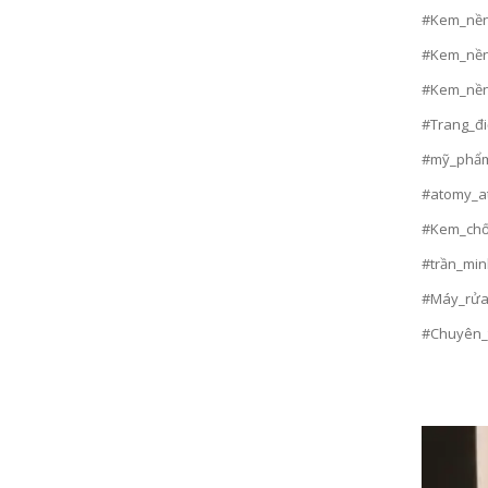
#Kem_nền
#Kem_nền
#Kem_nền
#Trang_đ
#mỹ_phẩm
#atomy_a
#Kem_chố
#trần_mi
#Máy_rửa
#Chuyên_