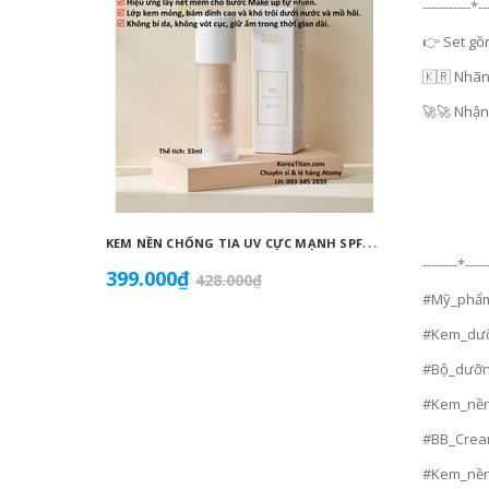
-----------*--
👉 Set gồ
🇰🇷 Nhãn
🚀🚀 Nhận
K
EM NỀN CHỐNG TIA UV CỰC MẠNH SPF50+ PA++++, BÁM DÍNH CAO, KHÔNG VÓN CỤC, DƯỠNG ẨM VÀ DƯỠNG TRẮNG DA HOÀN HẢO NO.23 (MÀU BEIGE) - ATOMY BB ABSOLUTE 23 - 애터미 앱솔루트 BB - АТОМИ АБСОЛЮТ BB №23
--------*-----
399.000₫
855.0
428.000₫
#Mỹ_phẩm
#Kem_dưỡ
#Bộ_dưỡn
#Kem_nề
#BB_Crea
#Kem_nề