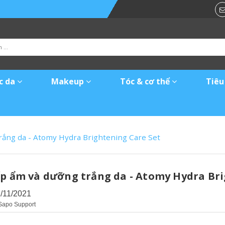
c da
Makeup
Tóc & cơ thể
Tiêu
rắng da - Atomy Hydra Brightening Care Set
ấp ẩm và dưỡng trắng da - Atomy Hydra Br
2/11/2021
Sapo Support