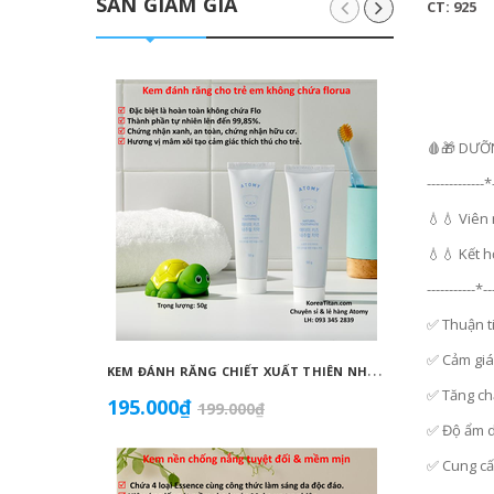
SĂN GIẢM GIÁ
CT: 925
🩸🎁 DƯỠN
-------------*
💧💧 Viên
💧💧 Kết 
-----------*--
✅ Thuận ti
✅ Cảm giác
K
EM ĐÁNH RĂNG CHIẾT XUẤT THIÊN NHIÊN KHÔNG CHỨA FLORUA AN TOÀN DÀNH CHO TRẺ EM ( 50G) - ATOMY KID NATURAL TOOTHPASTE (NON FLUORIDE) - 애터미 키즈 내추럴 치약 - НАТУРАЛЬНАЯ ДЕТСКАЯ ЗУБНАЯ ПАСТА ATOMY
✅ Tăng ch
195.000₫
1.099
199.000₫
✅ Độ ẩm d
✅ Cung cấp