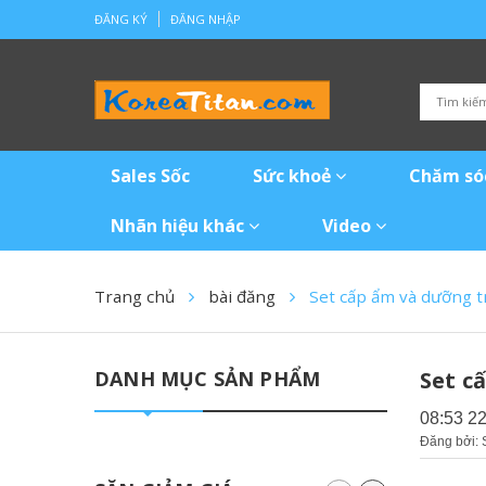
ĐĂNG KÝ
ĐĂNG NHẬP
Sales Sốc
Sức khoẻ
Chăm só
Nhãn hiệu khác
Video
Trang chủ
bài đăng
Set cấp ẩm và dưỡng t
DANH MỤC SẢN PHẨM
Set c
08:53 2
Đăng bởi: 