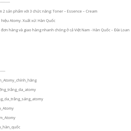
---------
m 2 sản phẩm với 3 chức năng: Toner – Essence – Cream
 hiệu Atomy. Xuất xứ: Hàn Quốc
 đơn hàng và giao hàng nhanh chóng ở cả Việt Nam - Hàn Quốc – Đài Loan
V
ITAMIN C TRÁI CÂY TƯƠI HÀM LƯỢNG CAO 2.000 MG CHỐNG OXY HOÁ BẢO VỆ TẾ BÀO, TĂNG HẤP THU SẮT, TĂNG SỨC ĐỀ KHÁNG, NGĂN NGỪA CẢM CÚM, GIÚP TỔNG HỢP COLLAGEN LÀM ĐẸP DA - ATOMY VITA MEGA COLOR VITAMIN C - 2.000MG - 애터미 비타메가컬러 비타민C - 2.000MG - АТОМИ ВИТА МЕГАКОЛОР ВИТАМИН С – 2000 МГ
-----
00₫
1.019.000₫
_Atomy_chính_hãng
ng_trắng_da_atomy
g_da_trắng_sáng_atomy
n_Atomy
m_Atomy
n_hàn_quốc