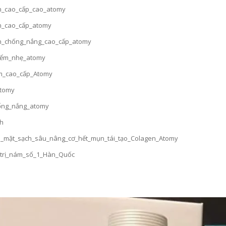
_cao_cấp_cao_atomy
_cao_cấp_atomy
_chống_nắng_cao_cấp_atomy
iểm_nhẹ_atomy
_cao_cấp_Atomy
tomy
ng_nắng_atomy
nh
_mặt_sạch_sâu_nâng_cơ_hết_mụn_tái_tạo_Colagen_Atomy
trị_nám_số_1_Hàn_Quốc