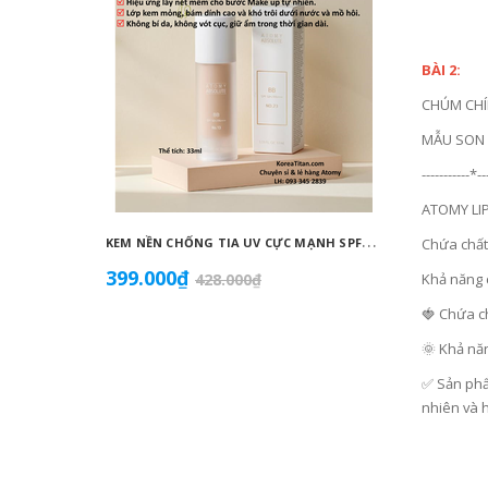
BÀI 2:
CHÚM CHÍ
MẪU SON 
-----------*--
ATOMY LI
K
EM NỀN CHỐNG TIA UV CỰC MẠNH SPF50+ PA++++, BÁM DÍNH CAO, KHÔNG VÓN CỤC, DƯỠNG ẨM VÀ DƯỠNG TRẮNG DA HOÀN HẢO NO.23 (MÀU BEIGE) - ATOMY BB ABSOLUTE 23 - 애터미 앱솔루트 BB - АТОМИ АБСОЛЮТ BB №23
Chứa chất
399.000₫
855.0
428.000₫
Khả năng 
🍓 Chứa c
🌞 Khả nă
✅ Sản phẩ
nhiên và h