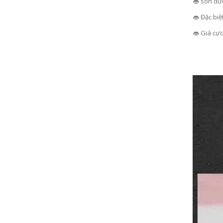
👄 son dư
👄 Đặc biệ
👄 Giá cự