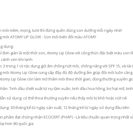
n môi mềm, mọng, tươi thì đừng quên dùng son dưỡng mỗi ngày nhé!
 môi ATOMY LIP GLOW - Son môi biến đổi màu ATOMY
g dụng:
ỉ đơn giản là một thỏi son, Atomy Lip Glow với công thức đặc biệt màu son l
cánh sen khi lạnh.
c 3 trong 1 có tác dụng giữ ẩm chống nứt môi, chống nắng với SPF 15, và tái
 môi Atomy Lip Glow cung cấp đầy đủ độ dưỡng ẩm giúp đôi môi luôn căng m
t Atomy Lip Glow còn làm mờ thâm môi theo thời gian, dùng thường xuyên giú
ần: Tinh dầu chiết xuất từ nụ tầm xuân, tinh dầu hoa hồng, bơ hạt mỡ, tin
ẫn sử dụng: có thể thoa thường xuyên nếu thấy môi bị khô hoặc nứt nẻ
D
UNG DỊCH LÀM LÀNH VIÊM LOÉT NIÊM MẠC DẠ DÀY, GIẢM ĐAU DẠ DÀY, DỨT ĐIỂM Ợ CHUA CHIẾT XUẤT NỤ HOA KIM NGÂN VỚI MẬT ONG (20ML X 30 GÓI) - ATOMY STOMACH HEALTH DAILY CARE - 애터미 위건강 데일리 케어 - ЕЖЕДНЕВНЫЙ УХОД ЗА ЗДОРОВЬЕМ ЖЕЛУДКА ATOMY
dụng: 30 tháng kể từ ngày sản xuất, 12 tháng kể từ ngày sử dụng đầu tiên
.000₫
1.125.000₫
 phẩm đạt chứng nhận ECOCERT (PHÁP) - Là tiêu chuẩn quan trọng nhất và c
tại hơn 80 quốc gia