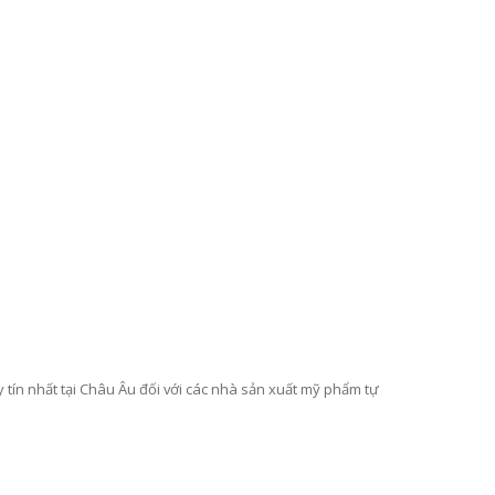
C
OLLAGEN CHIẾT XUẤT TỪ CÁ CÓ TRỌNG LƯỢNG PHÂN TỬ THẤP 512DA RẤT DỄ HẤP THU GIÚP ĐẸP DA SẢN PHẨM UỐNG ĐẸP DA, NGĂN NGỪA LÃO HOÁ DA (25ML X 14 ỐNG) - ATOMY INNER COLLAGEN - 애터미 이너콜라겐 - АТОМИ ВНУТРЕННИЙ КОЛЛАГЕН
N
ƯỚC TẨY TRANG LÀM SẠCH SÂU VÀ CẤP ẨM DỊU NHẸ CHO TẤT CẢ CÁC LOẠI DA KHÔNG GÂY DỊ ỨNG NGAY CẢ DA MẪN CẢM 300ML- ATOMY MILD CLEANSING WATER - 애터미 마일드 클렌징 워터 - АТОМИ МАЙЛД КЛЕНЗИНГ
369.000₫
99.0
398.000₫
tín nhất tại Châu Âu đối với các nhà sản xuất mỹ phẩm tự