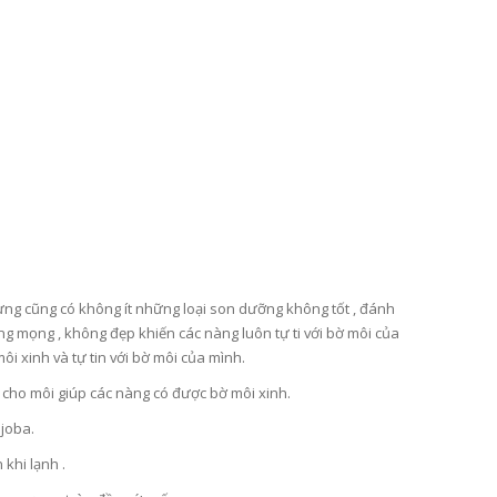
nhưng cũng có không ít những loại son dưỡng không tốt , đánh
 mọng , không đẹp khiến các nàng luôn tự ti với bờ môi của
i xinh và tự tin với bờ môi của mình.
u cho môi giúp các nàng có được bờ môi xinh.
ojoba.
khi lạnh .