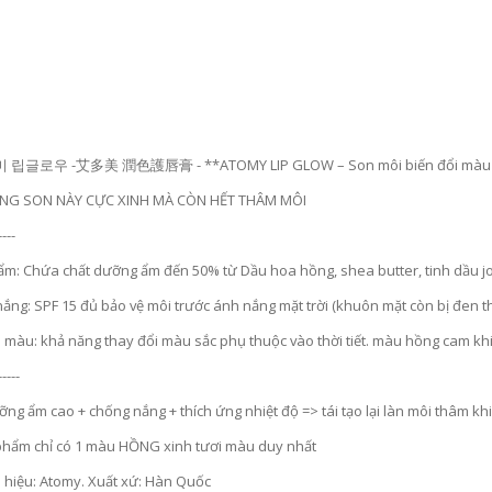
 립글로우 -艾多美 潤色護唇膏 - **ATOMY LIP GLOW – Son môi biến đổi màu
ÙNG SON NÀY CỰC XINH MÀ CÒN HẾT THÂM MÔI
----
m: Chứa chất dưỡng ẩm đến 50% từ Dầu hoa hồng, shea butter, tinh dầu j
ắng: SPF 15 đủ bảo vệ môi trước ánh nắng mặt trời (khuôn mặt còn bị đen th
i màu: khả năng thay đổi màu sắc phụ thuộc vào thời tiết. màu hồng cam kh
-----
ng ẩm cao + chống nắng + thích ứng nhiệt độ => tái tạo lại làn môi thâm k
phẩm chỉ có 1 màu HỒNG xinh tươi màu duy nhất
 hiệu: Atomy. Xuất xứ: Hàn Quốc