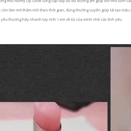
ỡng môi Atomy Lip Glow cung cấp đầy đủ độ dưỡng ẩm giúp đôi môi luôn căn
t còn làm mờ thâm môi theo thời gian, dùng thường xuyên giúp tái tạo màu 
c yêu thương hãy nhanh tay rinh 1 em về túi của mình nhé các tình yêu