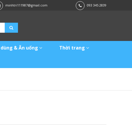
minhtri111987@gmail.com
093 345 2839
 dùng & Ăn uống
Thời trang