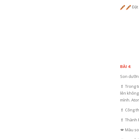
Đặt 
BÀI 4:
Son dưỡn
💄 Trong t
lên không
mình. Atom
💄 Công th
💄 Thành 
💋 Màu son