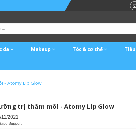
c da
Makeup
Tóc & cơ thể
Tiêu
i - Atomy Lip Glow
ưỡng trị thâm môi - Atomy Lip Glow
/11/2021
Sapo Support