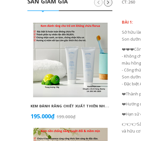
SĂN GIẢM GIÁ
CT: 260
BÀI 1:
Sở hữu là
Son dưỡng
❤️❤️❤️Côn
- Không ch
màu hồng 
- Công thứ
Son dưỡng
- Đặc biệ
❤️Thành ph
❤️Hướng d
K
EM ĐÁNH RĂNG CHIẾT XUẤT THIÊN NHIÊN KHÔNG CHỨA FLORUA AN TOÀN DÀNH CHO TRẺ EM ( 50G) - ATOMY KID NATURAL TOOTHPASTE (NON FLUORIDE) - 애터미 키즈 내추럴 치약 - НАТУРАЛЬНАЯ ДЕТСКАЯ ЗУБНАЯ ПАСТА ATOMY
❤️Hạn sử 
195.000₫
1.099
199.000₫
👉👉👉Sản
và hữu cơ 