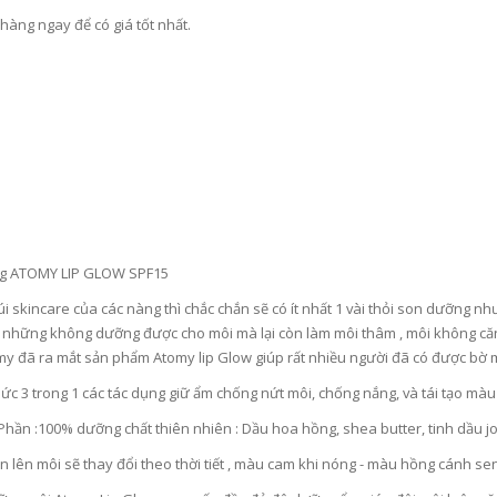
hàng ngay để có giá tốt nhất.
g ATOMY LIP GLOW SPF15
úi skincare của các nàng thì chắc chắn sẽ có ít nhất 1 vài thỏi son dưỡng 
 những không dưỡng được cho môi mà lại còn làm môi thâm , môi không căng
y đã ra mắt sản phẩm Atomy lip Glow giúp rất nhiều người đã có được bờ mô
ức 3 trong 1 các tác dụng giữ ẩm chống nứt môi, chống nắng, và tái tạo mà
Phần :100% dưỡng chất thiên nhiên : Dầu hoa hồng, shea butter, tinh dầu j
 lên môi sẽ thay đổi theo thời tiết , màu cam khi nóng - màu hồng cánh sen 