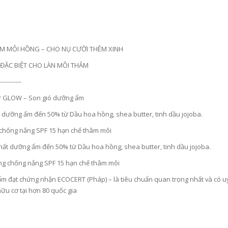
M MÔI HỒNG – CHO NỤ CƯỜI THÊM XINH
ĐẶC BIỆT CHO LÀN MÔI THÂM
-----------
P GLOW – Son gió dưỡng ẩm
V
ITAMIN C TRÁI CÂY TƯƠI HÀM LƯỢNG CAO 2.000 MG CHỐNG OXY HOÁ BẢO VỆ TẾ BÀO, TĂNG HẤP THU SẮT, TĂNG SỨC ĐỀ KHÁNG, NGĂN NGỪA CẢM CÚM, GIÚP TỔNG HỢP COLLAGEN LÀM ĐẸP DA - ATOMY VITA MEGA COLOR VITAMIN C - 2.000MG - 애터미 비타메가컬러 비타민C - 2.000MG - АТОМИ ВИТА МЕГАКОЛОР ВИТАМИН С – 2000 МГ
 dưỡng ẩm đến 50% từ Dầu hoa hồng, shea butter, tinh dầu jojoba.
00₫
1.019.000₫
chống nắng SPF 15 hạn chế thâm môi
hất dưỡng ẩm đến 50% từ Dầu hoa hồng, shea butter, tinh dầu jojoba.
ng chống nắng SPF 15 hạn chế thâm môi
m đạt chứng nhận ECOCERT (Pháp) – là tiêu chuẩn quan trọng nhất và có uy 
ữu cơ tại hơn 80 quốc gia