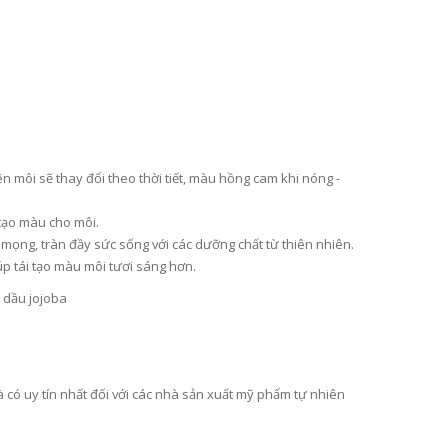
ên môi sẽ thay đổi theo thời tiết, màu hồng cam khi nóng -
 tạo màu cho môi.
ọng, tràn đầy sức sống với các dưỡng chất từ thiên nhiên.
p tái tạo màu môi tươi sáng hơn.
h dầu jojoba
V
IÊN PHỤ KHOA GIÚP CÂN BẰNG VI SINH ÂM ĐẠO, TĂNG VI KHUẨN CÓ LỢI, DIỆT VI KHUẨN GÂY BỆNH VIÊM NHIỄM, NẤM, MÙI HÔI VÀ NGĂN NGỪA TÁI PHÁT (250MG X 45 VIÊN) - ATOMY WINNER BALANCE - 애터미 위너 밸런스 - ПОБЕДИТЕЛЬ БАЛАНСА ATOMY
VIÊN UỐNG TĂNG CƯỜNG SINH LỰC, CẢI THIỆN NỘI TIẾT TỐ CHO NAM, CHỨA OCTACOSANOL TĂNG SỨC BỀN, CẢI THIỆN TUYẾN TIỀN LIỆT, TIỂU ĐÊM, TIỂU KHÓ (500MG X 90 VIÊN) - ATOMY SAW PALMETTO - 애터미 쏘팔메토 - АТОМИ СО ПАЛЬМЕТТО
889.000₫
419.
ó uy tín nhất đối với các nhà sản xuất mỹ phẩm tự nhiên