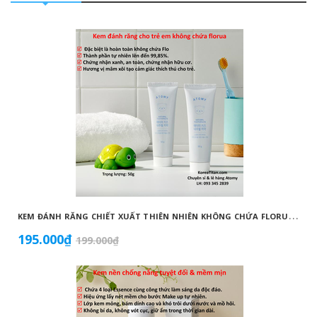
K
EM ĐÁNH RĂNG CHIẾT XUẤT THIÊN NHIÊN KHÔNG CHỨA FLORUA AN TOÀN DÀNH CHO TRẺ EM ( 50G) - ATOMY KID NATURAL TOOTHPASTE (NON FLUORIDE) - 애터미 키즈 내추럴 치약 - НАТУРАЛЬНАЯ ДЕТСКАЯ ЗУБНАЯ ПАСТА ATOMY
195.000₫
199.000₫