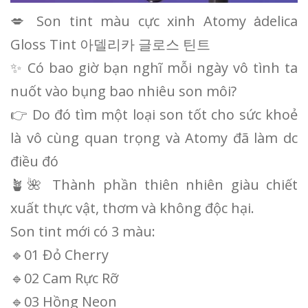
💋 Son tint màu cực xinh Atomy ȧdelica
Gloss Tint 아델리카 글로스 틴트
✨ Có bao giờ bạn nghĩ mỗi ngày vô tình ta
nuốt vào bụng bao nhiêu son môi?
👉 Do đó tìm một loại son tốt cho sức khoẻ
là vô cùng quan trọng và Atomy đã làm dc
điều đó
🪴🌺 Thành phần thiên nhiên giàu chiết
xuất thực vật, thơm và không độc hại.
Son tint mới có 3 màu:
🔹01 Đỏ Cherry
🔹02 Cam Rực Rỡ
🔹03 Hồng Neon