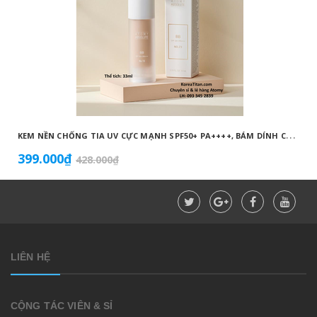
K
EM NỀN CHỐNG TIA UV CỰC MẠNH SPF50+ PA++++, BÁM DÍNH CAO, KHÔNG VÓN CỤC, DƯỠNG ẨM VÀ DƯỠNG TRẮNG DA HOÀN HẢO NO.23 (MÀU BEIGE) - ATOMY BB ABSOLUTE 23 - 애터미 앱솔루트 BB - АТОМИ АБСОЛЮТ BB №23
399.000₫
428.000₫
LIÊN HỆ
CỘNG TÁC VIÊN & SỈ