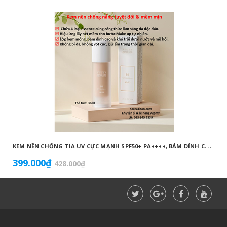
K
EM NỀN CHỐNG TIA UV CỰC MẠNH SPF50+ PA++++, BÁM DÍNH CAO, KHÔNG VÓN CỤC, DƯỠNG ẨM VÀ DƯỠNG TRẮNG DA HOÀN HẢO NO.23 (MÀU BEIGE) - ATOMY BB ABSOLUTE 23 - 애터미 앱솔루트 BB - АТОМИ АБСОЛЮТ BB №23
399.000₫
428.000₫