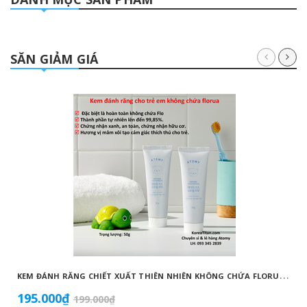
SĂN GIẢM GIÁ
K
EM ĐÁNH RĂNG CHIẾT XUẤT THIÊN NHIÊN KHÔNG CHỨA FLORUA AN TOÀN DÀNH CHO TRẺ EM ( 50G) - ATOMY KID NATURAL TOOTHPASTE (NON FLUORIDE) - 애터미 키즈 내추럴 치약 - НАТУРАЛЬНАЯ ДЕТСКАЯ ЗУБНАЯ ПАСТА ATOMY
195.000₫
199.000₫