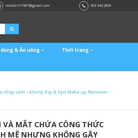
minhtri111987@gmail.com
093 345 2839
 dùng & Ăn uống
Thời trang
da nhạy cảm - Atomy Kip & Eye Make up Remover -
I VÀ MẮT CHỨA CÔNG THỨC
NH MẼ NHƯNG KHÔNG GÂY