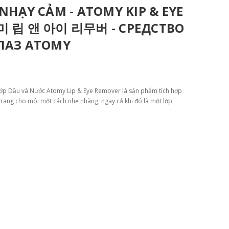
NHẠY CẢM - ATOMY KIP & EYE
터미 립 앤 아이 리무버 - СРЕДСТВО
ЛАЗ ATOMY
lớp Dầu và Nước Atomy Lip & Eye Remover là sản phẩm tích hợp
 trang cho môi một cách nhẹ nhàng, ngay cả khi đó là một lớp