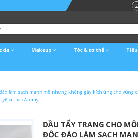
c da
Makeup
Tóc & cơ thể
Tiêu
c đáo làm sạch mạnh mẽ nhưng không gây kích ứng cho vùng 
уб и глаз Atomy
DẦU TẨY TRANG CHO MÔ
ĐỘC ĐÁO LÀM SẠCH MẠ