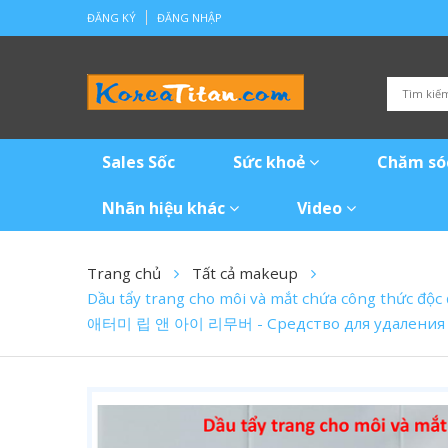
ĐĂNG KÝ
ĐĂNG NHẬP
Sales Sốc
Sức khoẻ
Chăm só
Nhãn hiệu khác
Video
Trang chủ
Tất cả makeup
Dầu tẩy trang cho môi và mắt chứa công thức độ
애터미 립 앤 아이 리무버 - Средство для удаления г