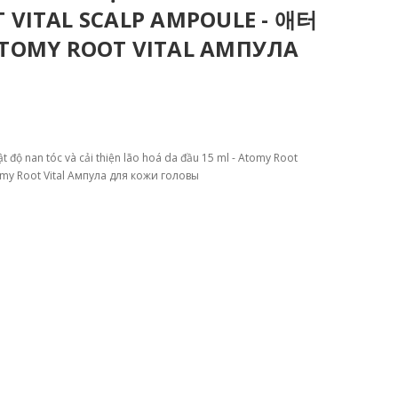
T VITAL SCALP AMPOULE - 애터
OMY ROOT VITAL АМПУЛА
t độ nan tóc và cải thiện lão hoá da đầu 15 ml - Atomy Root
 Root Vital Ампула для кожи головы