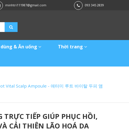
minhtri111987@gmail.com
093 345 2839
 dùng & Ăn uống
Thời trang
tomy Root Vital Scalp Ampoule - 애터미 루트 바이탈 두피 앰
 TRỰC TIẾP GIÚP PHỤC HỒI,
À CẢI THIỆN LÃO HOÁ DA