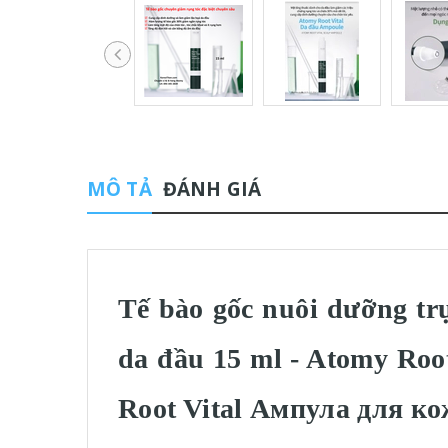
MÔ TẢ
ĐÁNH GIÁ
Tế bào gốc nuôi dưỡng trự
da đầu 15 ml - Atomy 
Root Vital Ампула для к