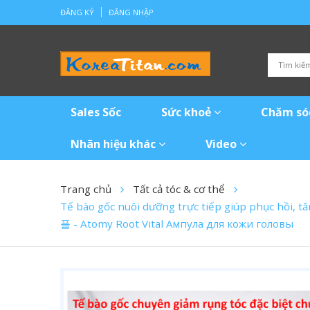
ĐĂNG KÝ
ĐĂNG NHẬP
Sales Sốc
Sức khoẻ
Chăm só
Nhãn hiệu khác
Video
Trang chủ
Tất cả tóc & cơ thể
Tế bào gốc nuôi dưỡng trực tiếp giúp phục hồi,
플 - Atomy Root Vital Ампула для кожи головы