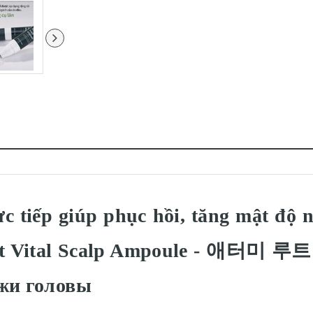
c tiếp giúp phục hồi, tăng mật độ na
Root Vital Scalp Ampoule - 애터
ожи головы