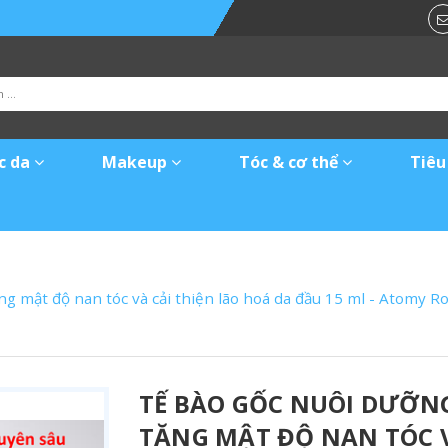
c da
Makeup
Tóc & cơ thể
Tiêu
 tăng mật độ nan tóc và cải thiện lão hoá da đầu 15 ml - A
TẾ BÀO GỐC NUÔI DƯỠNG
TĂNG MẬT ĐỘ NAN TÓC V