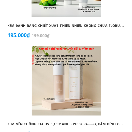
K
EM ĐÁNH RĂNG CHIẾT XUẤT THIÊN NHIÊN KHÔNG CHỨA FLORUA AN TOÀN DÀNH CHO TRẺ EM ( 50G) - ATOMY KID NATURAL TOOTHPASTE (NON FLUORIDE) - 애터미 키즈 내추럴 치약 - НАТУРАЛЬНАЯ ДЕТСКАЯ ЗУБНАЯ ПАСТА ATOMY
195.000₫
199.000₫
K
EM NỀN CHỐNG TIA UV CỰC MẠNH SPF50+ PA++++, BÁM DÍNH CAO, KHÔNG VÓN CỤC, DƯỠNG ẨM VÀ DƯỠNG TRẮNG DA HOÀN HẢO NO.23 (MÀU BEIGE) - ATOMY BB ABSOLUTE 23 - 애터미 앱솔루트 BB - АТОМИ АБСОЛЮТ BB №23