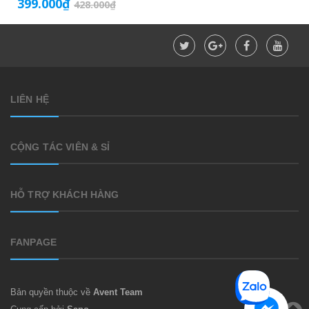
399.000₫
428.000₫
LIÊN HỆ
CỘNG TÁC VIÊN & SỈ
HỖ TRỢ KHÁCH HÀNG
FANPAGE
Bản quyền thuộc về
Avent Team