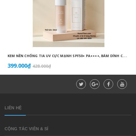
K
EM NỀN CHỐNG TIA UV CỰC MẠNH SPF50+ PA++++, BÁM DÍNH CAO, KHÔNG VÓN CỤC, DƯỠNG ẨM VÀ DƯỠNG TRẮNG DA HOÀN HẢO NO.23 (MÀU BEIGE) - ATOMY BB ABSOLUTE 23 - 애터미 앱솔루트 BB - АТОМИ АБСОЛЮТ BB №23
399.000₫
428.000₫
LIÊN HỆ
CỘNG TÁC VIÊN & SỈ