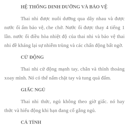
HỆ THỐNG DINH DƯỠNG VÀ BẢO VỆ
Thai nhi được nuôi dưỡng qua dây nhau và được
nước ối ấm bảo vệ, che chở. Nước ối được thay 4 tiếng 1
lần. nước ối điều hòa nhiệt độ của thai nhi và bảo vệ thai
nhi đề kháng lại sự nhiễm trùng và các chấn động bất ngờ.
CỬ ĐỘNG
Thai nhi cử động mạnh tay, chân và thỉnh thoảng
xoay mình. Nó có thể nấm chặt tay và tung quả đấm.
GIẤC NGỦ
Thai nhi thức, ngủ không theo giờ giấc. nó hay
thức và hiếu động khi bạn đang cố gắng ngủ.
CÁ TÍNH