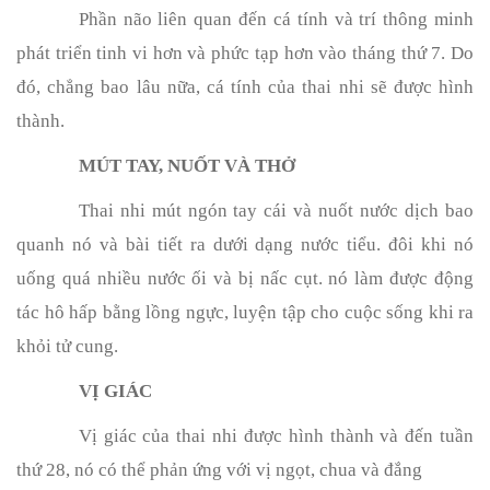
Phần não liên quan đến cá tính và trí thông minh
phát triển tinh vi hơn và phức tạp hơn vào tháng thứ 7. Do
đó, chẳng bao lâu nữa, cá tính của thai nhi sẽ được hình
thành.
MÚT TAY, NUỐT VÀ THỞ
Thai nhi mút ngón tay cái và nuốt nước dịch bao
quanh nó và bài tiết ra dưới dạng nước tiểu. đôi khi nó
uống quá nhiều nước ối và bị nấc cụt. nó làm được động
tác hô hấp bằng lồng ngực, luyện tập cho cuộc sống khi ra
khỏi tử cung.
VỊ GIÁC
Vị giác của thai nhi được hình thành và đến tuần
thứ 28, nó có thể phản ứng với vị ngọt, chua và đắng