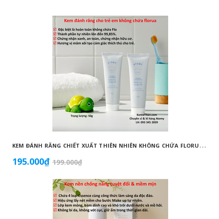
K
EM ĐÁNH RĂNG CHIẾT XUẤT THIÊN NHIÊN KHÔNG CHỨA FLORUA AN TOÀN DÀNH CHO TRẺ EM ( 50G) - ATOMY KID NATURAL TOOTHPASTE (NON FLUORIDE) - 애터미 키즈 내추럴 치약 - НАТУРАЛЬНАЯ ДЕТСКАЯ ЗУБНАЯ ПАСТА ATOMY
195.000₫
199.000₫