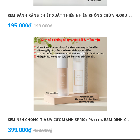
K
EM ĐÁNH RĂNG CHIẾT XUẤT THIÊN NHIÊN KHÔNG CHỨA FLORUA AN TOÀN DÀNH CHO TRẺ EM ( 50G) - ATOMY KID NATURAL TOOTHPASTE (NON FLUORIDE) - 애터미 키즈 내추럴 치약 - НАТУРАЛЬНАЯ ДЕТСКАЯ ЗУБНАЯ ПАСТА ATOMY
195.000₫
199.000₫
K
EM NỀN CHỐNG TIA UV CỰC MẠNH SPF50+ PA++++, BÁM DÍNH CAO, KHÔNG VÓN CỤC, DƯỠNG ẨM VÀ DƯỠNG TRẮNG DA HOÀN HẢO NO.23 (MÀU BEIGE) - ATOMY BB ABSOLUTE 23 - 애터미 앱솔루트 BB - АТОМИ АБСОЛЮТ BB №23
399.000₫
428.000₫