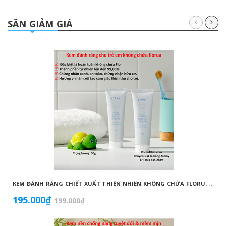
SĂN GIẢM GIÁ
K
EM ĐÁNH RĂNG CHIẾT XUẤT THIÊN NHIÊN KHÔNG CHỨA FLORUA AN TOÀN DÀNH CHO TRẺ EM ( 50G) - ATOMY KID NATURAL TOOTHPASTE (NON FLUORIDE) - 애터미 키즈 내추럴 치약 - НАТУРАЛЬНАЯ ДЕТСКАЯ ЗУБНАЯ ПАСТА ATOMY
195.000₫
199.000₫