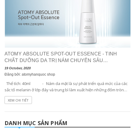
ATOMY ABSOLUTE SPOT-OUT ESSENCE - TINH
CHẤT DƯỠNG DA TRỊ NÁM CHUYÊN SÂU
ABSOLUTE
19 October, 2020
Đăng bởi: atomyhanquoc shop
Thể tích: 40ml - Nám da mặt là sự phát triển quá mức của các
sắc tố melanin ở lớp đáy và trung bì làm xuất hiện những đốm tròn
nhỏ, sậm màu, có màu vàng, nâu vàng, nâu sáng nhưng phần lớn là
XEM CHI TIẾT
màu nâu đen. Nám thường mọc tập trung...
DANH MỤC SẢN PHẨM