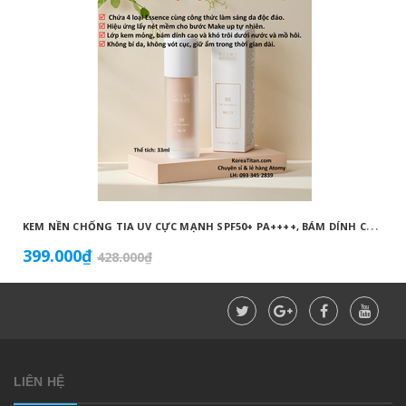
K
EM NỀN CHỐNG TIA UV CỰC MẠNH SPF50+ PA++++, BÁM DÍNH CAO, KHÔNG VÓN CỤC, DƯỠNG ẨM VÀ DƯỠNG TRẮNG DA HOÀN HẢO NO.23 (MÀU BEIGE) - ATOMY BB ABSOLUTE 23 - 애터미 앱솔루트 BB - АТОМИ АБСОЛЮТ BB №23
399.000₫
428.000₫
LIÊN HỆ