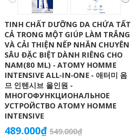
TINH CHẤT DƯỠNG DA CHỨA TẤT
CẢ TRONG MỘT GIÚP LÀM TRẮNG
VÀ CẢI THIỆN NẾP NHĂN CHUYÊN
SÂU ĐẶC BIỆT DÀNH RIÊNG CHO
NAM(80 ML) - ATOMY HOMME
INTENSIVE ALL-IN-ONE - 애터미 옴
므 인텐시브 올인원 -
МНОГОФУНКЦИОНАЛЬНОЕ
УСТРОЙСТВО ATOMY HOMME
INTENSIVE
489.000₫
549.000₫