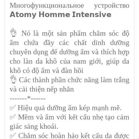
Многофункциональное устройство
𝗔𝘁𝗼𝗺𝘆 𝗛𝗼𝗺𝗺𝗲 𝗜𝗻𝘁𝗲𝗻𝘀𝗶𝘃𝗲
👌 Nó là một sản phẩm chăm sóc độ
ẩm chứa đầy các chất dinh dưỡng
chuyên dụng để dưỡng ẩm và thích hợp
cho làn da khô của nam giới, giúp da
khô có độ ẩm và đàn hồi
👌 Các thành phần chức năng làm trắng
và cải thiện nếp nhăn
-------*------
✅ Hiệu quả dưỡng ẩm kép mạnh mẽ.
✅ Mềm và ẩm với kết cấu nhẹ tạo cảm
giác sảng khoái.
✅ Chăm sóc hoàn hảo kết cấu da được