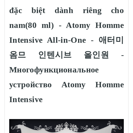
đặc biệt dành riêng cho
nam(80 ml) - Atomy Homme
Intensive All-in-One - 애터미
옴므 인텐시브 올인원 -
Многофункциональное
устройство Atomy Homme
Intensive