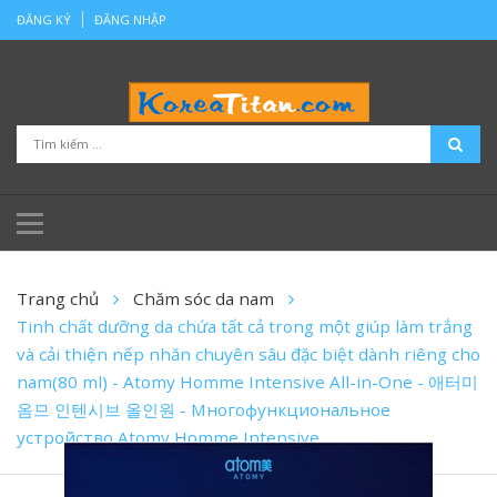
ĐĂNG KÝ
ĐĂNG NHẬP
Trang chủ
Chăm sóc da nam
Tinh chất dưỡng da chứa tất cả trong một giúp làm trắng
và cải thiện nếp nhăn chuyên sâu đặc biệt dành riêng cho
nam(80 ml) - Atomy Homme Intensive All-in-One - 애터미
옴므 인텐시브 올인원 - Многофункциональное
устройство Atomy Homme Intensive