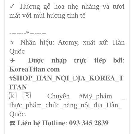
✓ Hương gỗ hoa nhẹ nhàng và tươi
mát với mùi hương tinh tế
-------*-------
⭐️ Nhãn hiệu: Atomy, xuất xứ: Hàn
Quốc
✈️ Đ𝐮̛𝐨̛̣𝐜 𝐧𝐡𝐚̣̂𝐩 𝐭𝐫𝐮̛̣𝐜 𝐭𝐢𝐞̂́𝐩 𝐛𝐨̛̉𝐢:
𝐊𝐨𝐫𝐞𝐚𝐓𝐢𝐭𝐚𝐧.𝐜𝐨𝐦
#𝐒𝐇𝐎𝐏_𝐇𝐀̀𝐍_𝐍𝐎̣̂𝐈_Đ𝐈̣𝐀_𝐊𝐎𝐑𝐄𝐀_𝐓
𝐈𝐓𝐀𝐍
🇰🇷 Chuyên #Mỹ_phẩm _
thực_phẩm_chức_năng_nội_địa_Hàn_
Quốc.
☎️ 𝐋𝐢𝐞̂𝐧 𝐡𝐞̣̂ 𝐇𝐨𝐭𝐥𝐢𝐧𝐞: 𝟎𝟗𝟑 𝟑𝟒𝟓 𝟐𝟖𝟑𝟗