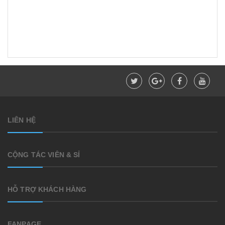
LIÊN HỆ
CỘNG TÁC VIÊN & SỈ
HỖ TRỢ KHÁCH HÀNG
FANPAGE