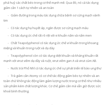
phá huỷ các chất béo trong cơ thể mạnh mẽ. Qua đó, nó cá tác dụng
giảm cân 1 cách tự nhiên và an toàn
- Giảm đường trong máu tác dụng chữa bệnh sơ cứng mạch vành
tim
- Có tác dụng hạ huyết áp, ngăn được sơ cứng mạch máu
- Có tác dụng ức chế rất rõ rệt với vi khuẩn nấm và nấm men
- Chất Teapolyphenol có tác dụng ức chế vi khuẩn trong khoang
miệng và khuẩn trong ruột và dạ dày
- Teapolyphenol còn có tác dụng diệt khuẩn và kháng khuẩn rất
mạnh với virut viêm dạ dầy và ruột, virut viêm gan A và virut cúm AB.
- Nước trà Phổ Nhĩ có tác dụng ức chế sự phát triển tế bào ung thư
- Trà giảm cân Atomy có cơ chế tác động giảm béo tự nhiên và an
toàn chứ không tác động làm giảm lượng nước trong cơ thể như nhiều
sản phẩm kém chất lượng khác. Cơ chế giảm cân mà vẫn giữ được sức
khoẻ bình thường.