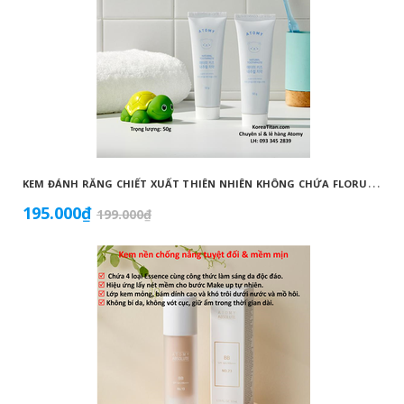
K
EM ĐÁNH RĂNG CHIẾT XUẤT THIÊN NHIÊN KHÔNG CHỨA FLORUA AN TOÀN DÀNH CHO TRẺ EM ( 50G) - ATOMY KID NATURAL TOOTHPASTE (NON FLUORIDE) - 애터미 키즈 내추럴 치약 - НАТУРАЛЬНАЯ ДЕТСКАЯ ЗУБНАЯ ПАСТА ATOMY
195.000₫
199.000₫