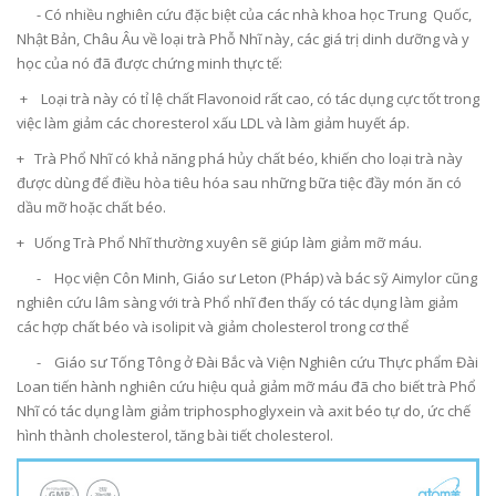
- Có nhiều nghiên cứu đặc biệt của các nhà khoa học Trung Quốc,
Nhật Bản, Châu Âu về loại trà Phỗ Nhĩ này, các giá trị dinh dưỡng và y
học của nó đã được chứng minh thực tế:
+ Loại trà này có tỉ lệ chất Flavonoid rất cao, có tác dụng cực tốt trong
việc làm giảm các choresterol xấu LDL và làm giảm huyết áp.
+ Trà Phổ Nhĩ có khả năng phá hủy chất béo, khiến cho loại trà này
được dùng để điều hòa tiêu hóa sau những bữa tiệc đầy món ăn có
dầu mỡ hoặc chất béo.
+ Uống Trà Phổ Nhĩ thường xuyên sẽ giúp làm giảm mỡ máu.
- Học viện Côn Minh, Giáo sư Leton (Pháp) và bác sỹ Aimylor cũng
nghiên cứu lâm sàng với trà Phổ nhĩ đen thấy có tác dụng làm giảm
các hợp chất béo và isolipit và giảm cholesterol trong cơ thể
- Giáo sư Tống Tông ở Đài Bắc và Viện Nghiên cứu Thực phẩm Đài
Loan tiến hành nghiên cứu hiệu quả giảm mỡ máu đã cho biết trà Phổ
Nhĩ có tác dụng làm giảm triphosphoglyxein và axit béo tự do, ức chế
hình thành cholesterol, tăng bài tiết cholesterol.