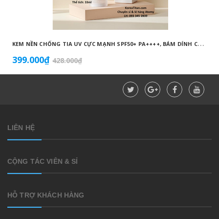
K
EM NỀN CHỐNG TIA UV CỰC MẠNH SPF50+ PA++++, BÁM DÍNH CAO, KHÔNG VÓN CỤC, DƯỠNG ẨM VÀ DƯỠNG TRẮNG DA HOÀN HẢO NO.23 (MÀU BEIGE) - ATOMY BB ABSOLUTE 23 - 애터미 앱솔루트 BB - АТОМИ АБСОЛЮТ BB №23
399.000₫
428.000₫
LIÊN HỆ
CỘNG TÁC VIÊN & SỈ
HỖ TRỢ KHÁCH HÀNG