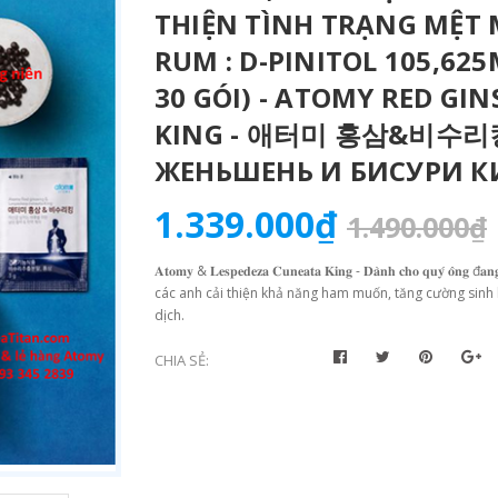
THIỆN TÌNH TRẠNG MỆT 
RUM : D-PINITOL 105,62
30 GÓI) - ATOMY RED GI
KING - 애터미 홍삼&비수리킹
ЖЕНЬШЕНЬ И БИСУРИ К
1.339.000₫
1.490.000₫
𝐀𝐭𝐨𝐦𝐲 & 𝐋𝐞𝐬𝐩𝐞𝐝𝐞𝐳𝐚 𝐂𝐮𝐧𝐞𝐚𝐭𝐚 𝐊𝐢𝐧𝐠 - 𝐃𝐚̀𝐧𝐡 𝐜𝐡𝐨 𝐪𝐮𝐲́ 𝐨̂𝐧𝐠 
các anh cải thiện khả năng ham muốn, tăng cường sinh l
dịch.
CHIA SẺ: