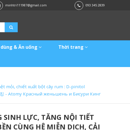
minhtri111987@gmail.com
093 345 2839
 dùng & Ăn uống
Thời trang
t mỏi, chiết xuất bột cây rum : D-pinitol
수리킹 - Atomy Красный женьшень и Бисури Кинг
SINH LỰC, TĂNG NỘI TIẾT
BỀN CÙNG HỆ MIỄN DỊCH, CẢI