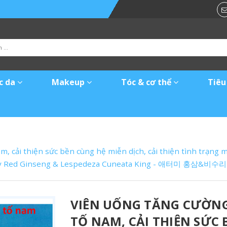
c da
Makeup
Tóc & cơ thể
Tiêu
m, cải thiện sức bền cùng hệ miễn dịch, cải thiện tình trạng mệ
Atomy Red Ginseng & Lespedeza Cuneata King - 애터미 홍삼&비
VIÊN UỐNG TĂNG CƯỜNG 
TỐ NAM, CẢI THIỆN SỨC 