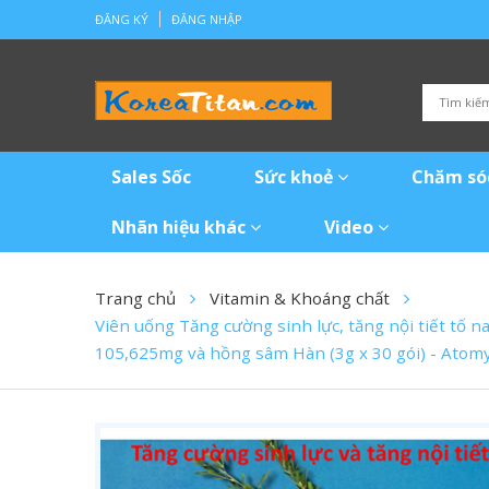
ĐĂNG KÝ
ĐĂNG NHẬP
Sales Sốc
Sức khoẻ
Chăm só
Nhãn hiệu khác
Video
Trang chủ
Vitamin & Khoáng chất
Viên uống Tăng cường sinh lực, tăng nội tiết tố na
105,625mg và hồng sâm Hàn (3g x 30 gói) - 