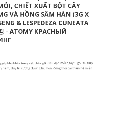
MỎI, CHIẾT XUẤT BỘT CÂY
5MG VÀ HỒNG SÂM HÀN (3G X
NSENG & LESPEDEZA CUNEATA
 - ATOMY КРАСНЫЙ
ИНГ
đ𝐚𝐧𝐠 𝐠𝐚̣̆𝐩 𝐤𝐡𝐨́ 𝐤𝐡𝐚̆𝐧 𝐭𝐫𝐨𝐧𝐠 𝐯𝐢𝐞̣̂𝐜 𝐜𝐡𝐚̆𝐧 𝐠𝐨̂́𝐢. Đều đặn mỗi ngày 1 gói sẽ giúp
ý nam, duy trì cương dương lâu hơn, đồng thời cải thiện hệ miễn