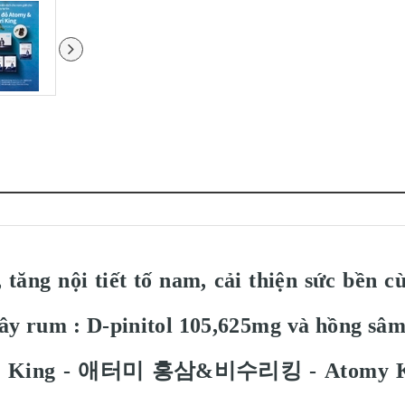
 tăng nội tiết tố nam, cải thiện sức bền cù
cây rum : D-pinitol 105,625mg và hồng sâ
eata King - 애터미 홍삼&비수리킹 - Atomy К