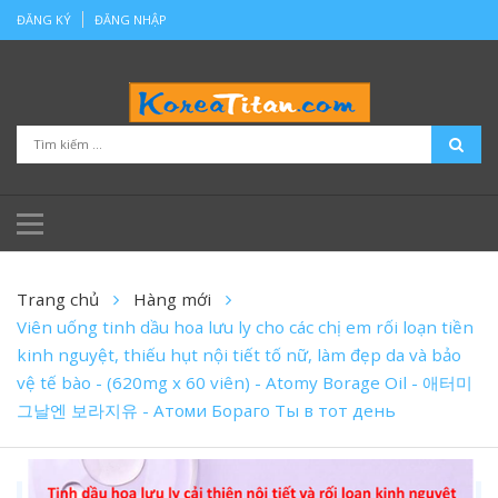
ĐĂNG KÝ
ĐĂNG NHẬP
Trang chủ
Hàng mới
Viên uống tinh dầu hoa lưu ly cho các chị em rối loạn tiền
kinh nguyệt, thiếu hụt nội tiết tố nữ, làm đẹp da và bảo
vệ tế bào - (620mg x 60 viên) - Atomy Borage Oil - 애터미
그날엔 보라지유 - Атоми Бораго Ты в тот день