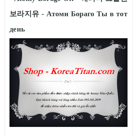
보라지유 - Атоми Бораго Ты в тот
день