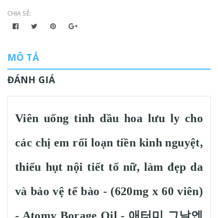
CHIA SẺ:
MÔ TẢ
ĐÁNH GIÁ
Viên uống tinh dầu hoa lưu ly cho
các chị em rối loạn tiền kinh nguyệt,
thiếu hụt nội tiết tố nữ, làm đẹp da
và bảo vệ tế bào - (620mg x 60 viên)
- Atomy Borage Oil - 애터미 그날엔