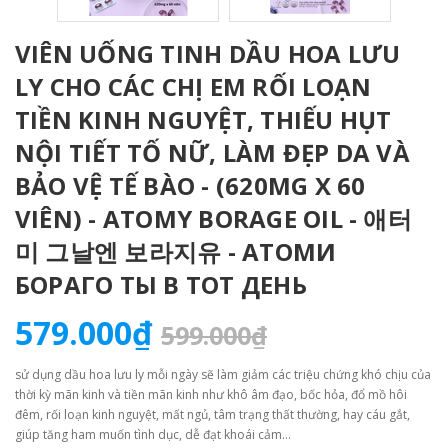
VIÊN UỐNG TINH DẦU HOA LƯU
LY CHO CÁC CHỊ EM RỐI LOẠN
TIỀN KINH NGUYỆT, THIẾU HỤT
NỘI TIẾT TỐ NỮ, LÀM ĐẸP DA VÀ
BẢO VỆ TẾ BÀO - (620MG X 60
VIÊN) - ATOMY BORAGE OIL - 애터
미 그날엔 보라지유 - АТОМИ
БОРАГО ТЫ В ТОТ ДЕНЬ
579.000₫
599.000₫
sử dụng dầu hoa lưu ly mỗi ngày sẽ làm giảm các triệu chứng khó chịu của
thời kỳ mãn kinh và tiền mãn kinh như khô âm đạo, bốc hỏa, đổ mồ hôi
đêm, rối loạn kinh nguyệt, mất ngủ, tâm trạng thất thường, hay cáu gắt,
giúp tăng ham muốn tình dục, dễ đạt khoái cảm...