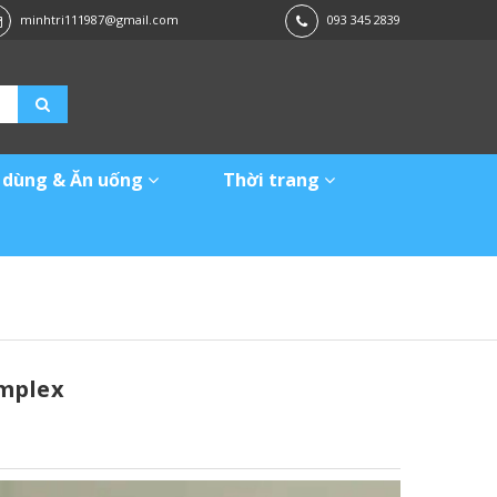
minhtri111987@gmail.com
093 345 2839
 dùng & Ăn uống
Thời trang
mplex