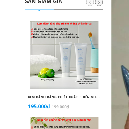
SĂN GIẢM GIÁ
K
EM ĐÁNH RĂNG CHIẾT XUẤT THIÊN NHIÊN KHÔNG CHỨA FLORUA AN TOÀN DÀNH CHO TRẺ EM ( 50G) - ATOMY KID NATURAL TOOTHPASTE (NON FLUORIDE) - 애터미 키즈 내추럴 치약 - НАТУРАЛЬНАЯ ДЕТСКАЯ ЗУБНАЯ ПАСТА ATOMY
195.000₫
1.099
199.000₫