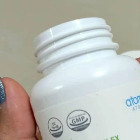
D
UNG DỊCH LÀM LÀNH VIÊM LOÉT NIÊM MẠC DẠ DÀY, GIẢM ĐAU DẠ DÀY, DỨT ĐIỂM Ợ CHUA CHIẾT XUẤT NỤ HOA KIM NGÂN VỚI MẬT ONG (20ML X 30 GÓI) - ATOMY STOMACH HEALTH DAILY CARE - 애터미 위건강 데일리 케어 - ЕЖЕДНЕВНЫЙ УХОД ЗА ЗДОРОВЬЕМ ЖЕЛУДКА ATOMY
.000₫
1.125.000₫