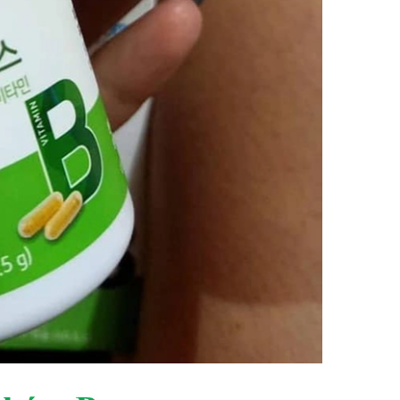
C
OLLAGEN CHIẾT XUẤT TỪ CÁ CÓ TRỌNG LƯỢNG PHÂN TỬ THẤP 512DA RẤT DỄ HẤP THU GIÚP ĐẸP DA SẢN PHẨM UỐNG ĐẸP DA, NGĂN NGỪA LÃO HOÁ DA (25ML X 14 ỐNG) - ATOMY INNER COLLAGEN - 애터미 이너콜라겐 - АТОМИ ВНУТРЕННИЙ КОЛЛАГЕН
N
ƯỚC TẨY TRANG LÀM SẠCH SÂU VÀ CẤP ẨM DỊU NHẸ CHO TẤT CẢ CÁC LOẠI DA KHÔNG GÂY DỊ ỨNG NGAY CẢ DA MẪN CẢM 300ML- ATOMY MILD CLEANSING WATER - 애터미 마일드 클렌징 워터 - АТОМИ МАЙЛД КЛЕНЗИНГ
369.000₫
99.0
398.000₫