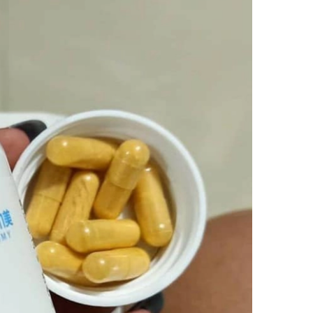
V
IÊN PHỤ KHOA GIÚP CÂN BẰNG VI SINH ÂM ĐẠO, TĂNG VI KHUẨN CÓ LỢI, DIỆT VI KHUẨN GÂY BỆNH VIÊM NHIỄM, NẤM, MÙI HÔI VÀ NGĂN NGỪA TÁI PHÁT (250MG X 45 VIÊN) - ATOMY WINNER BALANCE - 애터미 위너 밸런스 - ПОБЕДИТЕЛЬ БАЛАНСА ATOMY
VIÊN UỐNG TĂNG CƯỜNG SINH LỰC, CẢI THIỆN NỘI TIẾT TỐ CHO NAM, CHỨA OCTACOSANOL TĂNG SỨC BỀN, CẢI THIỆN TUYẾN TIỀN LIỆT, TIỂU ĐÊM, TIỂU KHÓ (500MG X 90 VIÊN) - ATOMY SAW PALMETTO - 애터미 쏘팔메토 - АТОМИ СО ПАЛЬМЕТТО
889.000₫
419.