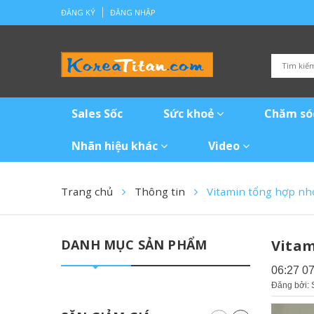
ĐĂNG KÝ
ĐĂNG NHẬP
Sales Sốc
Sức khoẻ
Chăm só
Nhãn hiệu khác
Video
Trang chủ
Thông tin
Vitamin tổng hợp nh
DANH MỤC SẢN PHẨM
Vitam
06:27 0
Đăng bởi: 