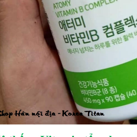
V
ITAMIN C TRÁI CÂY TƯƠI HÀM LƯỢNG CAO 2.000 MG CHỐNG OXY HOÁ BẢO VỆ TẾ BÀO, TĂNG HẤP THU SẮT, TĂNG SỨC ĐỀ KHÁNG, NGĂN NGỪA CẢM CÚM, GIÚP TỔNG HỢP COLLAGEN LÀM ĐẸP DA - ATOMY VITA MEGA COLOR VITAMIN C - 2.000MG - 애터미 비타메가컬러 비타민C - 2.000MG - АТОМИ ВИТА МЕГАКОЛОР ВИТАМИН С – 2000 МГ
00₫
1.019.000₫