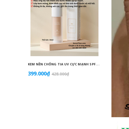
K
EM NỀN CHỐNG TIA UV CỰC MẠNH SPF50+ PA++++, BÁM DÍNH CAO, KHÔNG VÓN CỤC, DƯỠNG ẨM VÀ DƯỠNG TRẮNG DA HOÀN HẢO NO.23 (MÀU BEIGE) - ATOMY BB ABSOLUTE 23 - 애터미 앱솔루트 BB - АТОМИ АБСОЛЮТ BB №23
399.000₫
855.0
428.000₫