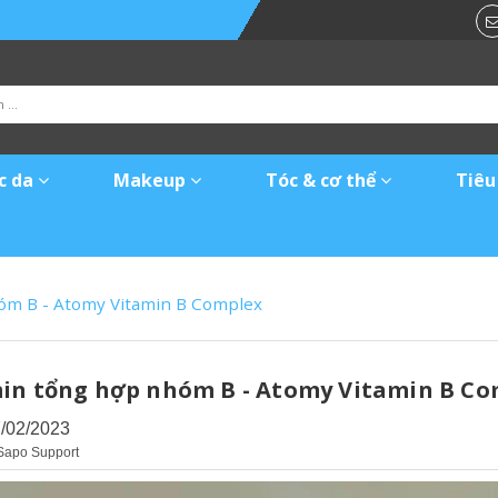
c da
Makeup
Tóc & cơ thể
Tiêu
óm B - Atomy Vitamin B Complex
in tổng hợp nhóm B - Atomy Vitamin B Co
7/02/2023
Sapo Support