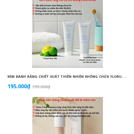
K
EM ĐÁNH RĂNG CHIẾT XUẤT THIÊN NHIÊN KHÔNG CHỨA FLORUA AN TOÀN DÀNH CHO TRẺ EM ( 50G) - ATOMY KID NATURAL TOOTHPASTE (NON FLUORIDE) - 애터미 키즈 내추럴 치약 - НАТУРАЛЬНАЯ ДЕТСКАЯ ЗУБНАЯ ПАСТА ATOMY
195.000₫
199.000₫