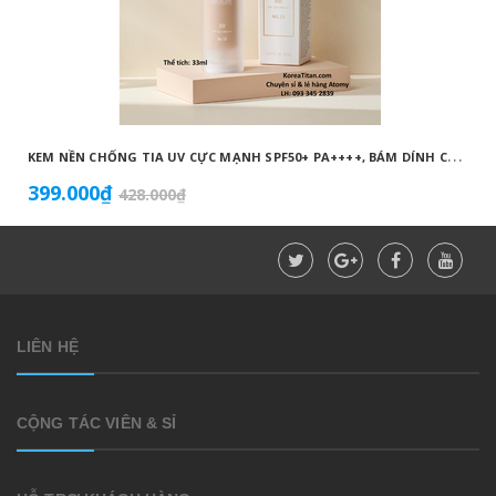
K
EM NỀN CHỐNG TIA UV CỰC MẠNH SPF50+ PA++++, BÁM DÍNH CAO, KHÔNG VÓN CỤC, DƯỠNG ẨM VÀ DƯỠNG TRẮNG DA HOÀN HẢO NO.23 (MÀU BEIGE) - ATOMY BB ABSOLUTE 23 - 애터미 앱솔루트 BB - АТОМИ АБСОЛЮТ BB №23
399.000₫
428.000₫
LIÊN HỆ
CỘNG TÁC VIÊN & SỈ